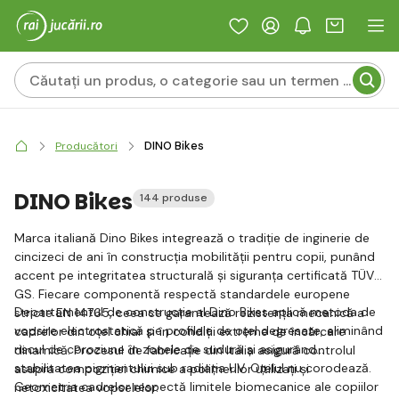
DINO Bikes
Producători
DINO Bikes
144 produse
Marca italiană Dino Bikes integrează o tradiție de inginerie de
cincizeci de ani în construcția mobilității pentru copii, punând
accent pe integritatea structurală și siguranța certificată TÜV
GS. Fiecare componentă respectă standardele europene
Departamentul de construcție al Dino Bikes aplică metoda de
stricte EN 14765, ceea ce garantează rezistența mecanică a
vopsire electrostatică pe profilele de oțel degresate, eliminând
cadrelor din oțel chiar și în condiții extreme de încărcare
riscul de coroziune în zonele de sudură și asigurând
dinamică. Procesul de fabricație din Italia asigură controlul
stabilitatea pigmentului sub radiația UV. Oțelul nu corodează.
asupra compoziției chimice a polimerilor utilizați și
Geometria cadrelor respectă limitele biomecanice ale copiilor
netoxicitatea vopselelor.