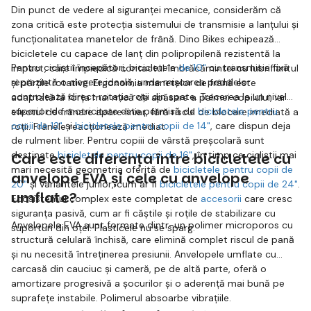
Din punct de vedere al siguranței mecanice, considerăm că
zona critică este protecția sistemului de transmisie a lanțului și
funcționalitatea manetelor de frână. Dino Bikes echipează
bicicletele cu capace de lanț din polipropilenă rezistentă la
Pentru cicliștii începători, bicicletele
de 10"
cu transmisie fixă
impact, care împiedică contactul îmbrăcămintei cu lubrifiantul
reprezintă o alegere ideală, unde mișcarea pedalelor
și părțile rotative. Ergonomia manetelor de frână este
controlează direct rotația roții din spate. Trecerea la un nivel
adaptată la forța mai mică de apăsare a palmei copilului, iar
superior de motricitate este permisă de
bicicletele pentru
efectul de frânare apare liniar, fără riscul de blocare imediată a
copii de 12"
și
bicicletele pentru copii de 14"
, care dispun deja
roții. Frânele reacționează imediat.
de rulment liber. Pentru copiii de vârstă preșcolară sunt
destinate
bicicletele pentru copii de 16"
, în timp ce cicliștii mai
Care este diferența între bicicletele cu
mari necesită geometria oferită de
bicicletele pentru copii de
anvelope EVA și cele cu anvelope
20"
și variantele junior, cum ar fi
bicicletele pentru copii de 24"
.
umflate?
Ecosistemul complex este completat de
accesorii
care cresc
siguranța pasivă, cum ar fi căștile și roțile de stabilizare cu
Anvelopele EVA sunt formate dintr-un polimer microporos cu
suporturi din oțel. Plasticele nu se sparg.
structură celulară închisă, care elimină complet riscul de pană
și nu necesită întreținerea presiunii. Anvelopele umflate cu
carcasă din cauciuc și cameră, pe de altă parte, oferă o
amortizare progresivă a șocurilor și o aderență mai bună pe
suprafețe instabile. Polimerul absoarbe vibrațiile.