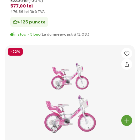
822
,30 lei
(-30 %)
577
,00 lei
476
,86 lei
fără TVA
+ 125 puncte
În stoc > 5 buc
(La dumneavoastră 12.08.)
-22%