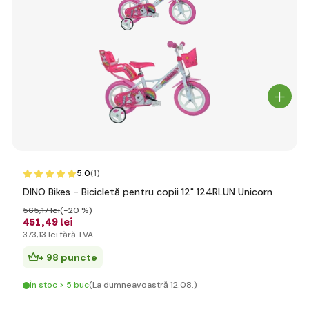
5.0
(1
)
DINO Bikes - Bicicletă pentru copii 12" 124RLUN Unicorn
565
,17 lei
(-20 %)
451
,49 lei
373
,13 lei
fără TVA
+ 98 puncte
În stoc > 5 buc
(La dumneavoastră 12.08.)