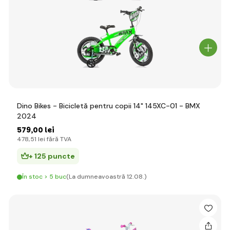
Dino Bikes - Bicicletă pentru copii 14" 145XC-01 - BMX
2024
579
,00 lei
478
,51 lei
fără TVA
+ 125 puncte
În stoc > 5 buc
(La dumneavoastră 12.08.)