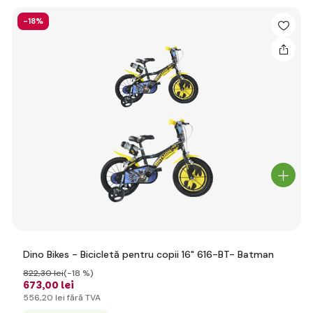
-18%
Dino Bikes - Bicicletă pentru copii 16" 616-BT- Batman
822
,30 lei
(-18 %)
673
,00 lei
556
,20 lei
fără TVA