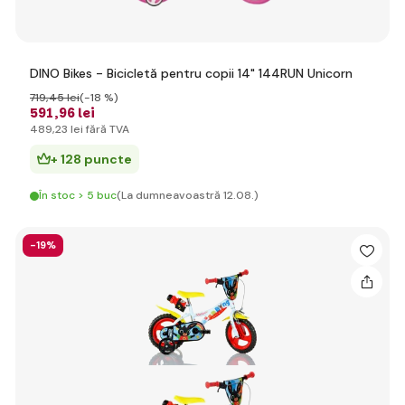
DINO Bikes - Bicicletă pentru copii 14" 144RUN Unicorn
719
,45 lei
(-18 %)
591
,96 lei
489
,23 lei
fără TVA
+ 128 puncte
În stoc > 5 buc
(La dumneavoastră 12.08.)
-19%