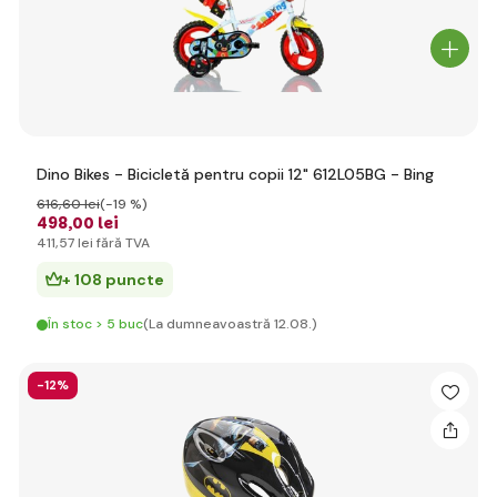
Dino Bikes - Bicicletă pentru copii 12" 612L05BG - Bing
616
,60 lei
(-19 %)
498
,00 lei
411
,57 lei
fără TVA
+ 108 puncte
În stoc > 5 buc
(La dumneavoastră 12.08.)
-12%