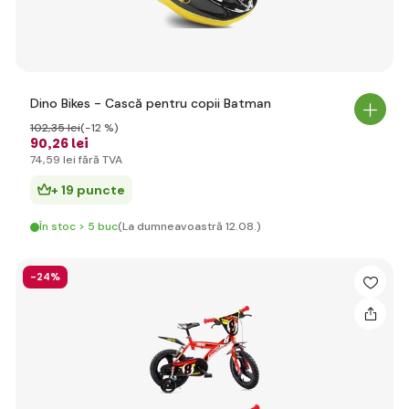
Dino Bikes - Cască pentru copii Batman
102
,35 lei
(-12 %)
90
,26 lei
74
,59 lei
fără TVA
+ 19 puncte
În stoc > 5 buc
(La dumneavoastră 12.08.)
-24%