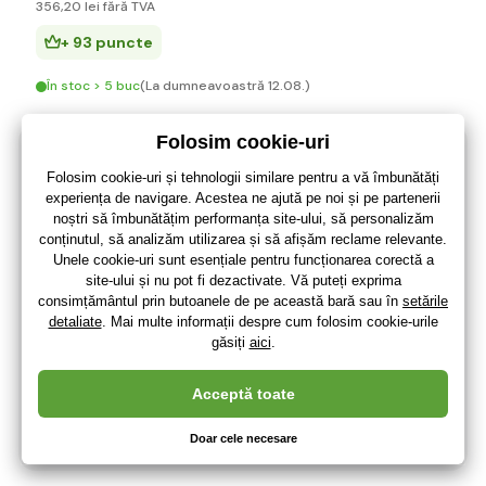
356
,20 lei
fără TVA
+ 93 puncte
În stoc > 5 buc
(La dumneavoastră 12.08.)
-14%