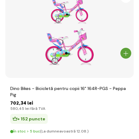
Dino Bikes - Bicicletă pentru copii 16" 164R-PGS - Peppa
Pig
702
,34 lei
580
,45 lei
fără TVA
+ 152 puncte
În stoc > 5 buc
(La dumneavoastră 12.08.)