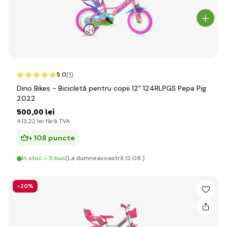
5.0
(1
)
Dino Bikes - Bicicletă pentru copii 12" 124RLPGS Pepa Pig
2022
500
,00 lei
413
,22 lei
fără TVA
+ 108 puncte
În stoc > 5 buc
(La dumneavoastră 12.08.)
-20%