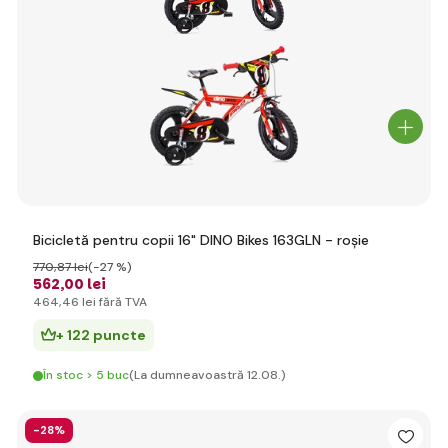
Bicicletă pentru copii 16" DINO Bikes 163GLN - roșie
770
,87 lei
(-27 %)
562
,00 lei
464
,46 lei
fără TVA
+ 122 puncte
În stoc > 5 buc
(La dumneavoastră 12.08.)
-28%