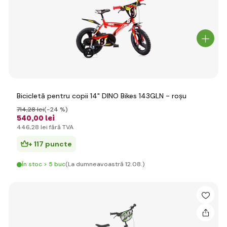
Bicicletă pentru copii 14" DINO Bikes 143GLN - roșu
714
,28 lei
(-24 %)
540
,00 lei
446
,28 lei
fără TVA
+ 117 puncte
În stoc > 5 buc
(La dumneavoastră 12.08.)