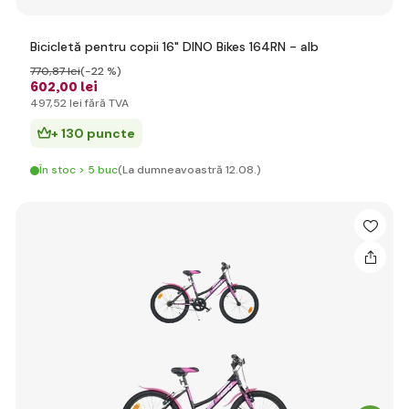
Bicicletă pentru copii 16" DINO Bikes 164RN - alb
770
,87 lei
(-22 %)
602
,00 lei
497
,52 lei
fără TVA
+ 130 puncte
În stoc > 5 buc
(La dumneavoastră 12.08.)