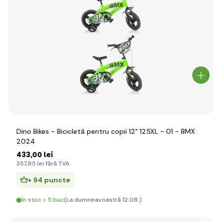
Dino Bikes - Bicicletă pentru copii 12" 125XL - 01 - BMX
2024
433
,00 lei
357
,85 lei
fără TVA
+ 94 puncte
În stoc > 5 buc
(La dumneavoastră 12.08.)