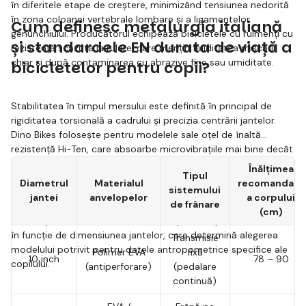
în diferitele etape de creștere, minimizând tensiunea nedorită
în zona coloanei vertebrale lombare și a ligamentelor
Cum definesc metalurgia italiană
genunchiului. Producătorul echipează bicicletele cu rulmenți cu
și standardele EN durata de viață a
rezistență scăzută la rulare, care mențin fluiditatea mișcării
chiar și după contaminarea cu abrazive fine sau umiditate.
bicicletelor pentru copii?
Stabilitatea în timpul mersului este definită în principal de
rigiditatea torsională a cadrului și precizia centrării jantelor.
Dino Bikes folosește pentru modelele sale oțel de înaltă
rezistență Hi-Ten, care absoarbe microvibrațiile mai bine decât
aliajele de aluminiu ieftine cu cristalinitate ridicată. Sudurile
Înălțimea
Tipul
sunt realizate de linii robotizate automatizate cu o precizie de
Diametrul
Materialul
recomandată
sistemului
sutimi de milimetru. Geometria șeii și a ghidonului permite
jantei
anvelopelor
a corpului
de frânare
ajustarea unghiului optim de pedalare. Presiunea asupra
(cm)
articulațiilor scade. Tabelul următor specifică parametrii tehnici
în funcție de dimensiunea jantelor, care determină alegerea
Transmisie
modelului potrivit pentru datele antropometrice specifice ale
Polimer EVA
fixă
10 inch
78 – 90
copilului.
(antiperforare)
(pedalare
continuă)