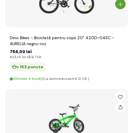
Dino Bikes - Bicicletă pentru copii 20" 420D-04SC -
AURELIA negru-roz
754
,00 lei
623
,14 lei
fără TVA
+ 163 puncte
Ultimele 4 bucăți
(La dumneavoastră 12.08.)