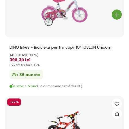
DINO Bikes - Bicicletă pentru copii 10" 108LUN Unicorn
488
,01 lei
(-19 %)
396
,30 lei
327
,52 lei
fără TVA
+ 86 puncte
În stoc > 5 buc
(La dumneavoastră 12.08.)
-27%