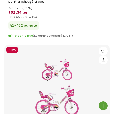
pentru păpușă și coș
770
,87 lei
(-9 %)
702
,34 lei
580
,45 lei
fără TVA
+ 152 puncte
În stoc > 5 buc
(La dumneavoastră 12.08.)
-18%