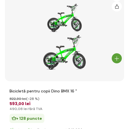
Bicicletă pentru copii Dino BMX 16 "
822
,30 lei
(-28 %)
593
,00 lei
490
,08 lei
fără TVA
+ 128 puncte