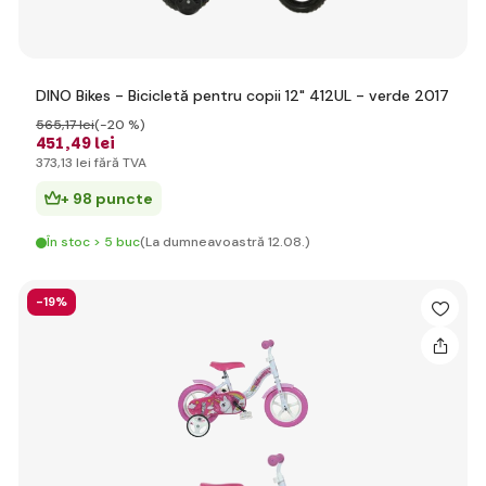
DINO Bikes - Bicicletă pentru copii 12" 412UL - verde 2017
565
,17 lei
(-20 %)
451
,49 lei
373
,13 lei
fără TVA
+ 98 puncte
În stoc > 5 buc
(La dumneavoastră 12.08.)
-19%