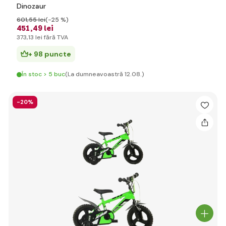
Dinozaur
601
,55 lei
(-25 %)
451
,49 lei
373
,13 lei
fără TVA
+ 98 puncte
În stoc > 5 buc
(La dumneavoastră 12.08.)
-20%