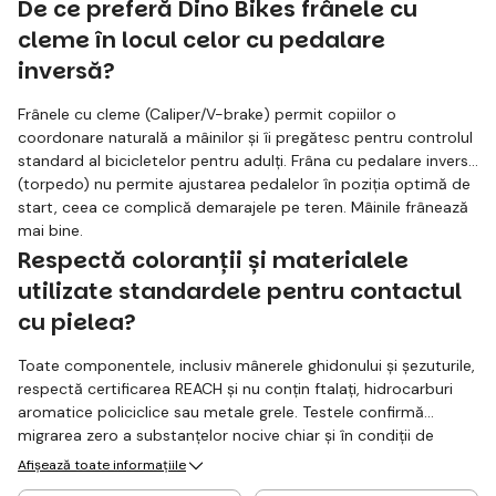
De ce preferă Dino Bikes frânele cu
cleme în locul celor cu pedalare
inversă?
Frânele cu cleme (Caliper/V-brake) permit copiilor o
coordonare naturală a mâinilor și îi pregătesc pentru controlul
standard al bicicletelor pentru adulți. Frâna cu pedalare inversă
(torpedo) nu permite ajustarea pedalelor în poziția optimă de
start, ceea ce complică demarajele pe teren. Mâinile frânează
mai bine.
Respectă coloranții și materialele
utilizate standardele pentru contactul
cu pielea?
Toate componentele, inclusiv mânerele ghidonului și șezuturile,
respectă certificarea REACH și nu conțin ftalați, hidrocarburi
aromatice policiclice sau metale grele. Testele confirmă
migrarea zero a substanțelor nocive chiar și în condiții de
expunere prelungită la transpirație. Materialul rămâne inert.
Afișează toate informațiile