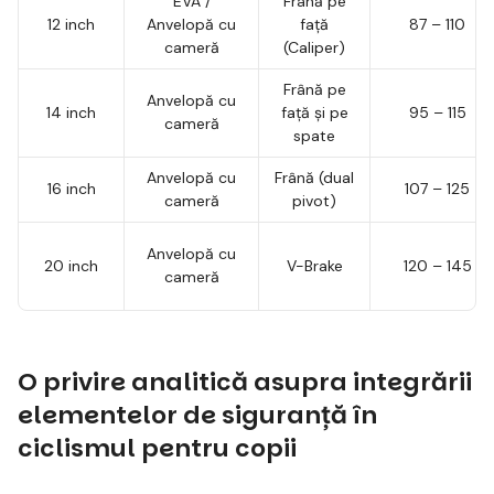
EVA /
Frână pe
12 inch
Anvelopă cu
față
87 – 110
cameră
(Caliper)
Frână pe
Anvelopă cu
14 inch
față și pe
95 – 115
cameră
spate
Anvelopă cu
Frână (dual
16 inch
107 – 125
cameră
pivot)
Anvelopă cu
20 inch
V-Brake
120 – 145
cameră
O privire analitică asupra integrării
elementelor de siguranță în
ciclismul pentru copii