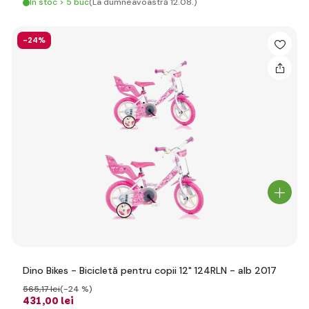
În stoc > 5 buc
(La dumneavoastră 12.08.)
-24%
Dino Bikes - Bicicletă pentru copii 12" 124RLN - alb 2017
565
,17 lei
(-24 %)
431
,00 lei