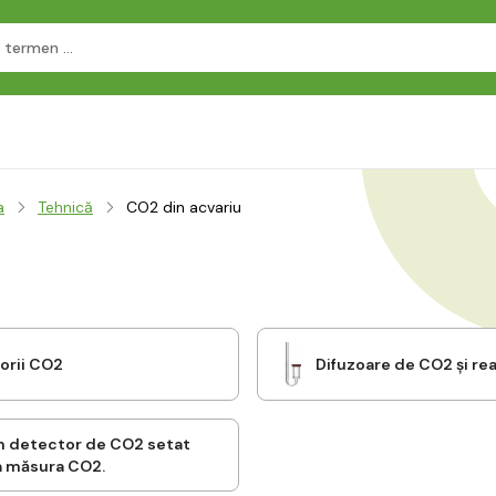
a
Tehnică
CO2 din acvariu
orii CO2
Difuzoare de CO2 și re
un detector de CO2 setat
a măsura CO2.