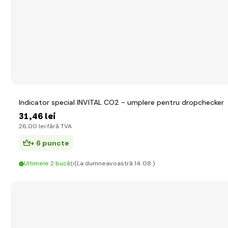
Indicator special INVITAL CO2 - umplere pentru dropchecker
31
,46 lei
26
,00 lei
fără TVA
+ 6 puncte
Ultimele 2 bucăți
(La dumneavoastră 14.08.)