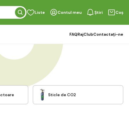
Liste
Contul meu
Știri
Coș
FAQ
RajClub
Contactați-ne
actoare
Sticle de CO2