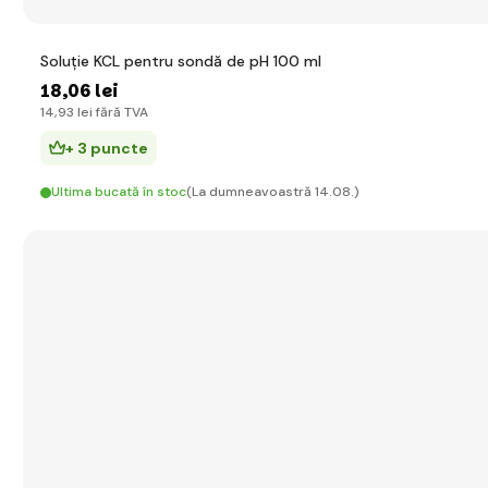
Soluție KCL pentru sondă de pH 100 ml
18
,06 lei
14
,93 lei
fără TVA
+ 3 puncte
Ultima bucată în stoc
(La dumneavoastră 14.08.)