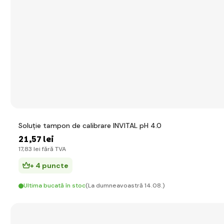
Soluție tampon de calibrare INVITAL pH 4.0
21
,57 lei
17
,83 lei
fără TVA
+ 4 puncte
Ultima bucată în stoc
(La dumneavoastră 14.08.)