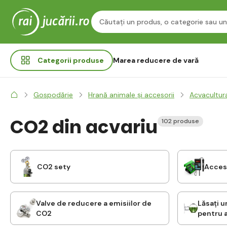
Categorii
produse
Marea reducere de vară
Gospodărie
Hrană animale și accesorii
Acvacultur
CO2 din acvariu
102 produse
CO2 sety
Acces
Valve de reducere a emisiilor de
Lăsați 
CO2
pentru 