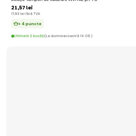
21
,57 lei
17
,83 lei
fără TVA
+ 4 puncte
Ultimele 2 bucăți
(La dumneavoastră 14.08.)