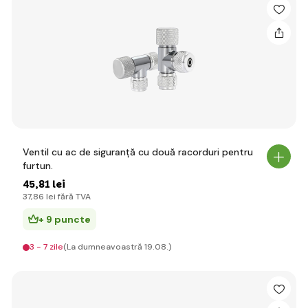
Ventil cu ac de siguranță cu două racorduri pentru
furtun.
45
,81 lei
37
,86 lei
fără TVA
+ 9 puncte
3 - 7 zile
(La dumneavoastră 19.08.)