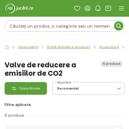
Gospodărie
Hrană animale și accesorii
Acvacultura
Valve de reducere a
6 produse
emisiilor de CO2
Ajustare
Toate filtrele
Filtre aplicate:
6 produse