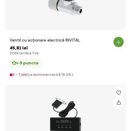
Ventil cu acționare electrică INVITAL
45
,81 lei
37
,86 lei
fără TVA
+ 9 puncte
3 - 7 zile
(La dumneavoastră 19.08.)