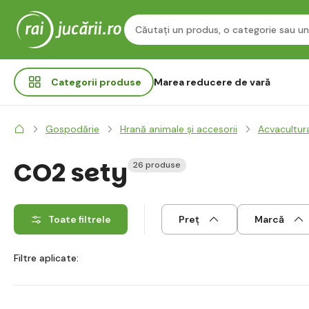
Categorii
produse
Marea reducere de vară
Gospodărie
Hrană animale și accesorii
Acvacultur
CO2 sety
26 produse
Toate filtrele
Preț
Marcă
Filtre aplicate: