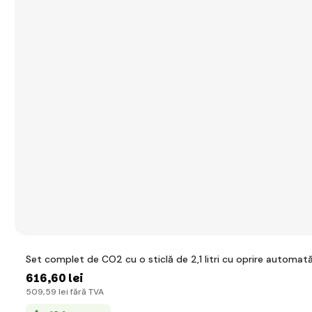
Set complet de CO2 cu o sticlă de 2,1 litri cu oprire automa
616
,60 lei
509
,59 lei
fără TVA