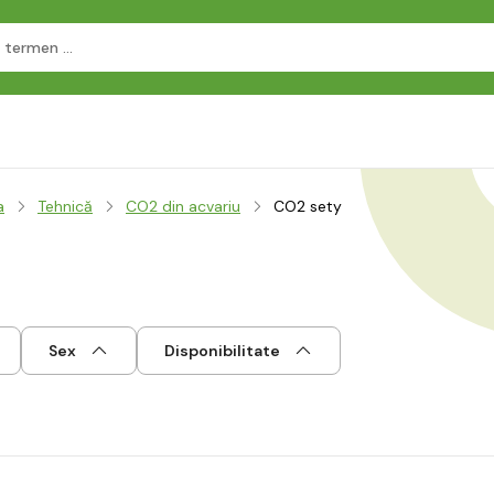
a
Tehnică
CO2 din acvariu
CO2 sety
Sex
Disponibilitate