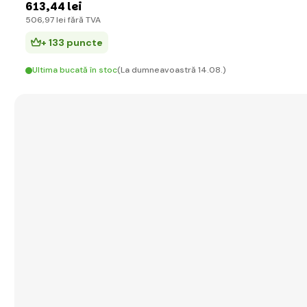
613
,44 lei
506
,97 lei
fără TVA
+ 133 puncte
Ultima bucată în stoc
(La dumneavoastră 14.08.)