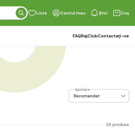
Liste
Contul meu
Știri
Coș
FAQ
RajClub
Contactați-ne
Ajustare
26 produse