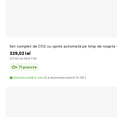
Set complet de CO2 cu oprire automată pe timp de noapte făr
329
,02 lei
271
,92 lei
fără TVA
+ 71 puncte
Ultima bucată în stoc
(La dumneavoastră 14.08.)