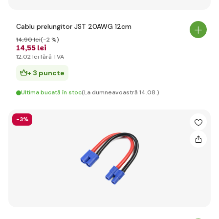
Cablu prelungitor JST 20AWG 12cm
14
,90 lei
(-2 %)
14
,55 lei
12
,02 lei
fără TVA
+ 3 puncte
Ultima bucată în stoc
(La dumneavoastră 14.08.)
-3%