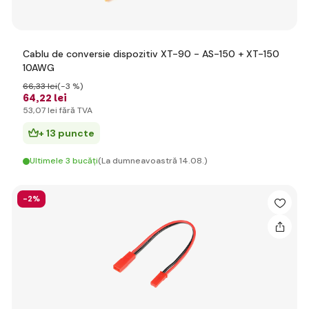
Cablu de conversie dispozitiv XT-90 - AS-150 + XT-150
10AWG
66
,33 lei
(-3 %)
64
,22 lei
53
,07 lei
fără TVA
+ 13 puncte
Ultimele 3 bucăți
(La dumneavoastră 14.08.)
-2%