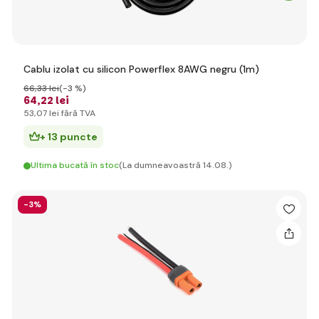
Cablu izolat cu silicon Powerflex 8AWG negru (1m)
66
,33 lei
(-3 %)
64
,22 lei
53
,07 lei
fără TVA
+ 13 puncte
Ultima bucată în stoc
(La dumneavoastră 14.08.)
-3%