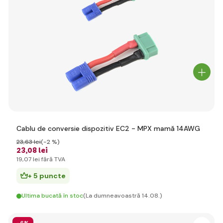
Cablu de conversie dispozitiv EC2 - MPX mamă 14AWG
23
,63 lei
(-2 %)
23
,08 lei
19
,07 lei
fără TVA
+ 5 puncte
Ultima bucată în stoc
(La dumneavoastră 14.08.)