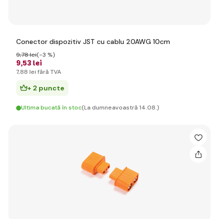
Conector dispozitiv JST cu cablu 20AWG 10cm
9
,78 lei
(-3 %)
9
,53 lei
7
,88 lei
fără TVA
+ 2 puncte
Ultima bucată în stoc
(La dumneavoastră 14.08.)