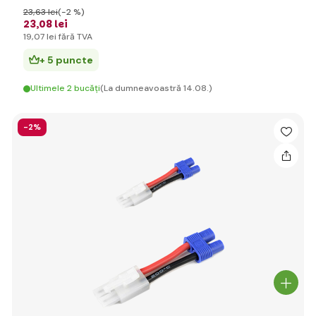
23
,63 lei
(-2 %)
23
,08 lei
19
,07 lei
fără TVA
+ 5 puncte
Ultimele 2 bucăți
(La dumneavoastră 14.08.)
-2%