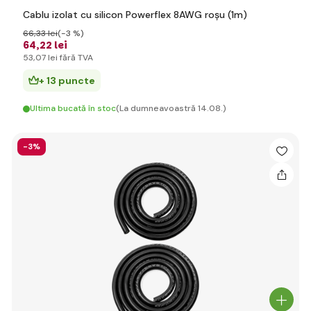
Cablu izolat cu silicon Powerflex 8AWG roșu (1m)
66
,33 lei
(-3 %)
64
,22 lei
53
,07 lei
fără TVA
+ 13 puncte
Ultima bucată în stoc
(La dumneavoastră 14.08.)
-3%