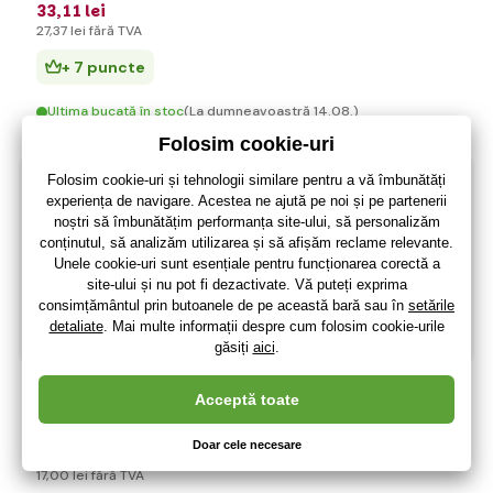
33
,11 lei
27
,37 lei
fără TVA
+ 7 puncte
Ultima bucată în stoc
(La dumneavoastră 14.08.)
-5%
Cablu serial Y JST 20AWG 12cm
21
,62 lei
(-5 %)
20
,57 lei
17
,00 lei
fără TVA