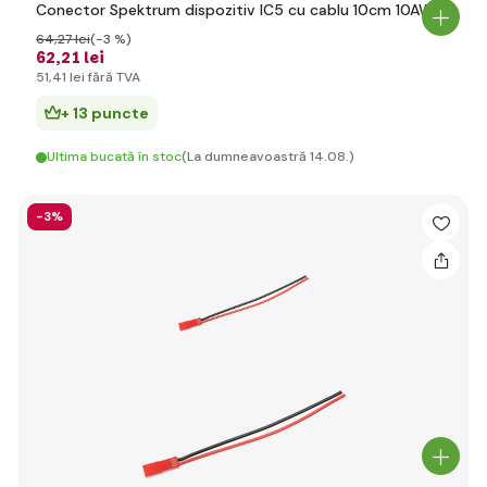
Conector Spektrum dispozitiv IC5 cu cablu 10cm 10AWG
64
,27 lei
(-3 %)
62
,21 lei
51
,41 lei
fără TVA
+ 13 puncte
Ultima bucată în stoc
(La dumneavoastră 14.08.)
-3%