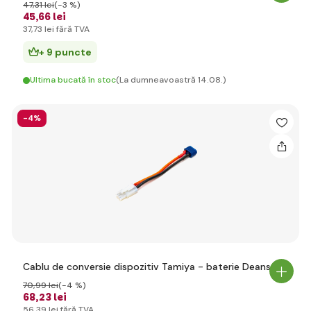
47
,31 lei
(-3 %)
45
,66 lei
37
,73 lei
fără TVA
+ 9 puncte
Ultima bucată în stoc
(La dumneavoastră 14.08.)
-4%
Cablu de conversie dispozitiv Tamiya - baterie Deans
70
,99 lei
(-4 %)
68
,23 lei
56
,39 lei
fără TVA