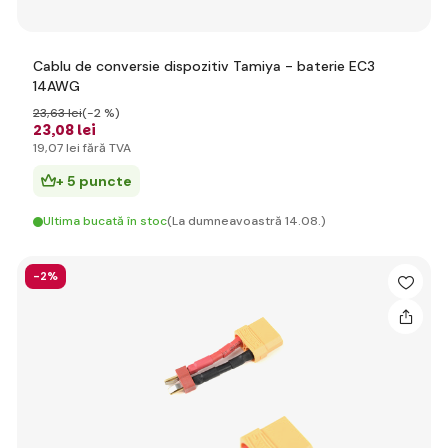
Cablu de conversie dispozitiv Tamiya - baterie EC3
14AWG
23
,63 lei
(-2 %)
23
,08 lei
19
,07 lei
fără TVA
+ 5 puncte
Ultima bucată în stoc
(La dumneavoastră 14.08.)
-2%