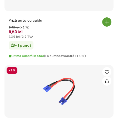
Priză auto cu cablu
8
,73 lei
(-2 %)
8
,53 lei
7
,05 lei
fără TVA
+ 1 punct
Ultima bucată în stoc
(La dumneavoastră 14.08.)
-2%