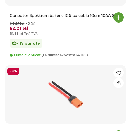
Conector Spektrum baterie IC5 cu cablu 10cm 10AWG
64
,27 lei
(-3 %)
62
,21 lei
51
,41 lei
fără TVA
+ 13 puncte
Ultimele 2 bucăți
(La dumneavoastră 14.08.)
-3%