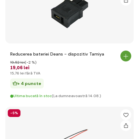
Reducerea bateriei Deans - dispozitiv Tamiya
19
,52 lei
(-2 %)
19
,06 lei
15
,76 lei
fără TVA
+ 4 puncte
Ultima bucată în stoc
(La dumneavoastră 14.08.)
-5%