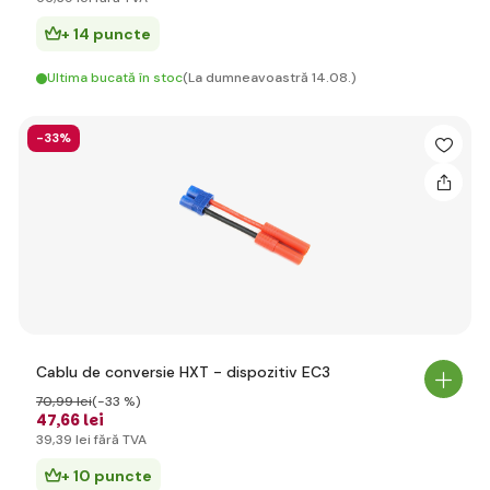
+ 14 puncte
Ultima bucată în stoc
(La dumneavoastră 14.08.)
-33%
Cablu de conversie HXT - dispozitiv EC3
70
,99 lei
(-33 %)
47
,66 lei
39
,39 lei
fără TVA
+ 10 puncte