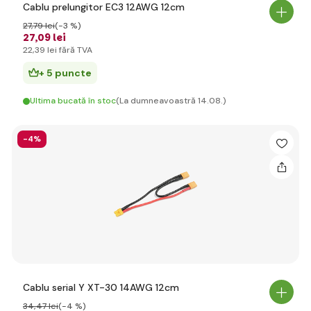
Cablu prelungitor EC3 12AWG 12cm
27
,79 lei
(-3 %)
27
,09 lei
22
,39 lei
fără TVA
+ 5 puncte
Ultima bucată în stoc
(La dumneavoastră 14.08.)
-4%
Cablu serial Y XT-30 14AWG 12cm
34
,47 lei
(-4 %)