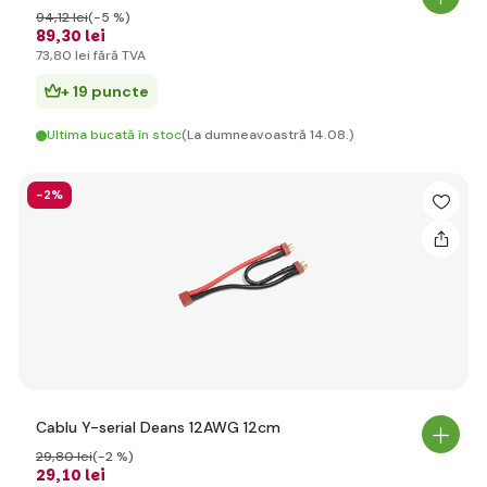
94
,12 lei
(-5 %)
89
,30 lei
73
,80 lei
fără TVA
+ 19 puncte
Ultima bucată în stoc
(La dumneavoastră 14.08.)
-2%
Cablu Y-serial Deans 12AWG 12cm
29
,80 lei
(-2 %)
29
,10 lei