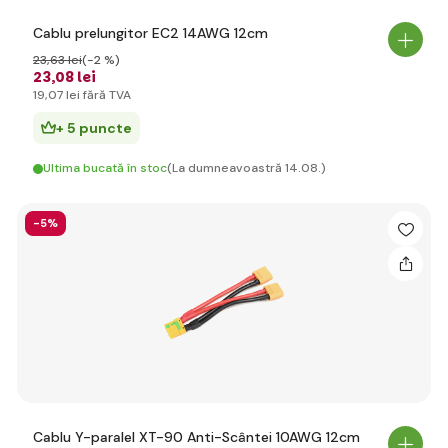
Cablu prelungitor EC2 14AWG 12cm
23
,63 lei
(-2 %)
23
,08 lei
19
,07 lei
fără TVA
+ 5 puncte
Ultima bucată în stoc
(La dumneavoastră 14.08.)
-5%
Cablu Y-paralel XT-90 Anti-Scântei 10AWG 12cm