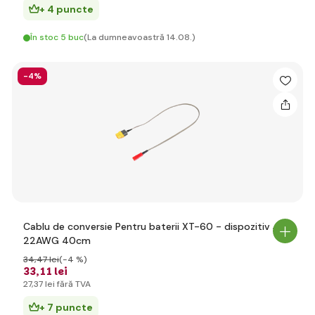
+ 4 puncte
În stoc 5 buc
(La dumneavoastră 14.08.)
-4%
Cablu de conversie Pentru baterii XT-60 - dispozitiv JST
22AWG 40cm
34
,47 lei
(-4 %)
33
,11 lei
27
,37 lei
fără TVA
+ 7 puncte