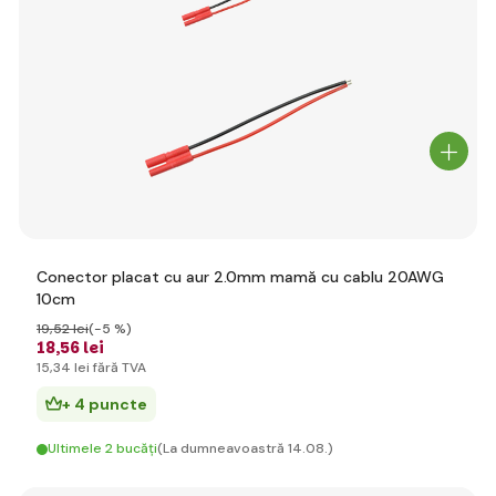
Conector placat cu aur 2.0mm mamă cu cablu 20AWG
10cm
19
,52 lei
(-5 %)
18
,56 lei
15
,34 lei
fără TVA
+ 4 puncte
Ultimele 2 bucăți
(La dumneavoastră 14.08.)