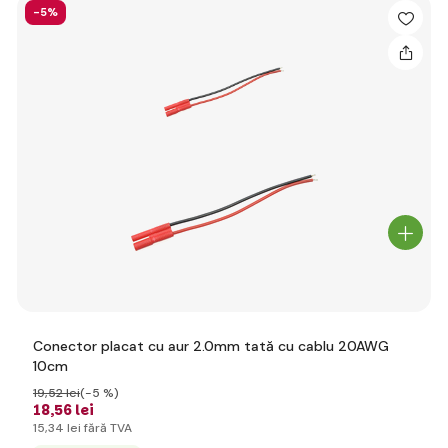
-5%
Conector placat cu aur 2.0mm tată cu cablu 20AWG
10cm
19
,52 lei
(-5 %)
18
,56 lei
15
,34 lei
fără TVA