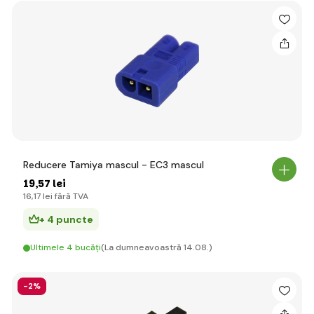
Reducere Tamiya mascul - EC3 mascul
19
,57 lei
16
,17 lei
fără TVA
+ 4 puncte
Ultimele 4 bucăți
(La dumneavoastră 14.08.)
-2%