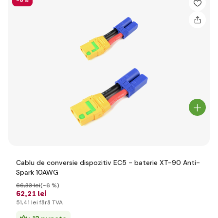
-6%
Cablu de conversie dispozitiv EC5 - baterie XT-90 Anti-
Spark 10AWG
66
,33 lei
(-6 %)
62
,21 lei
51
,41 lei
fără TVA