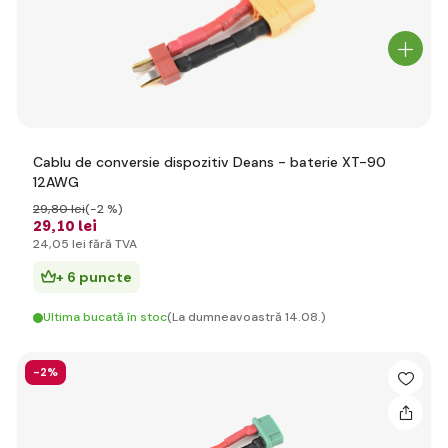
Cablu de conversie dispozitiv Deans - baterie XT-90
12AWG
29
,80 lei
(-2 %)
29
,10 lei
24
,05 lei
fără TVA
+ 6 puncte
Ultima bucată în stoc
(La dumneavoastră 14.08.)
-2%