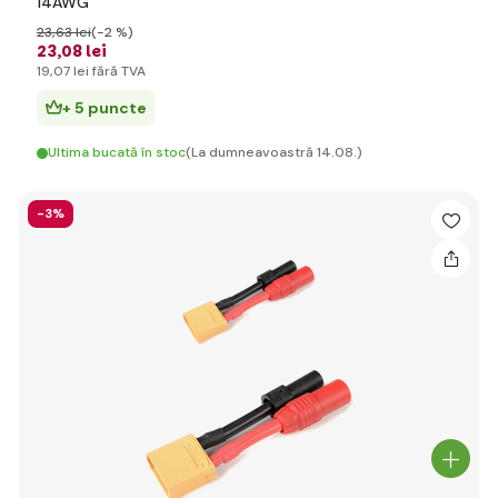
14AWG
23
,63 lei
(-2 %)
23
,08 lei
19
,07 lei
fără TVA
+ 5 puncte
Ultima bucată în stoc
(La dumneavoastră 14.08.)
-3%