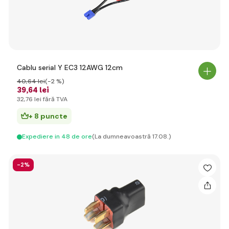
Cablu serial Y EC3 12AWG 12cm
40
,64 lei
(-2 %)
39
,64 lei
32
,76 lei
fără TVA
+ 8 puncte
Expediere in 48 de ore
(La dumneavoastră 17.08.)
-2%