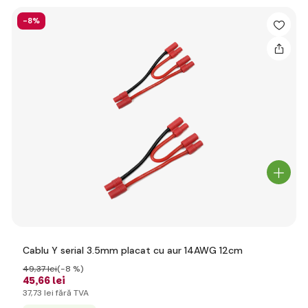
-8%
Cablu Y serial 3.5mm placat cu aur 14AWG 12cm
49
,37 lei
(-8 %)
45
,66 lei
37
,73 lei
fără TVA