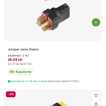
Jumper seria Deans
25
,69 lei
(-2 %)
25
,09 lei
20
,73 lei
fără TVA
+ 5 puncte
Expediere in 48 de ore
(La dumneavoastră 17.08.)
-2%