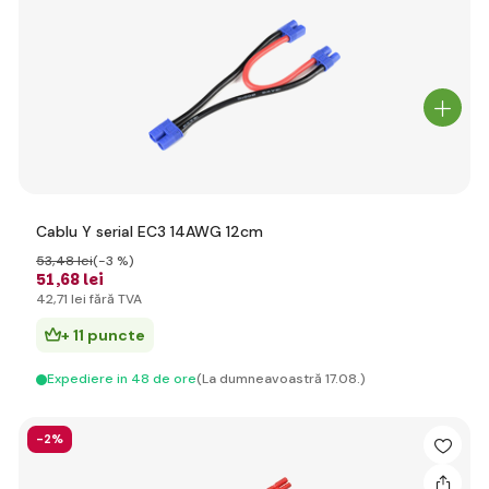
Cablu Y serial EC3 14AWG 12cm
53
,48 lei
(-3 %)
51
,68 lei
42
,71 lei
fără TVA
+ 11 puncte
Expediere in 48 de ore
(La dumneavoastră 17.08.)
-2%