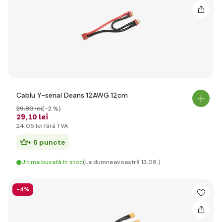
Cablu Y-serial Deans 12AWG 12cm
29
,80 lei
(-2 %)
29
,10 lei
24
,05 lei
fără TVA
+ 6 puncte
Ultima bucată în stoc
(La dumneavoastră 13.08.)
-4%