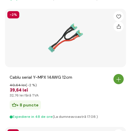
-2%
Cablu serial Y-MPX 14AWG 12cm
40
,64 lei
(-2 %)
39
,64 lei
32
,76 lei
fără TVA
+ 8 puncte
Expediere in 48 de ore
(La dumneavoastră 17.08.)