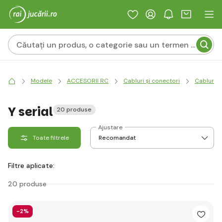
Modele
ACCESORII RC
Cabluri și conectori
Cabluri d
Y serial
20 produse
Ajustare
Toate filtrele
Filtre aplicate:
20 produse
-2%