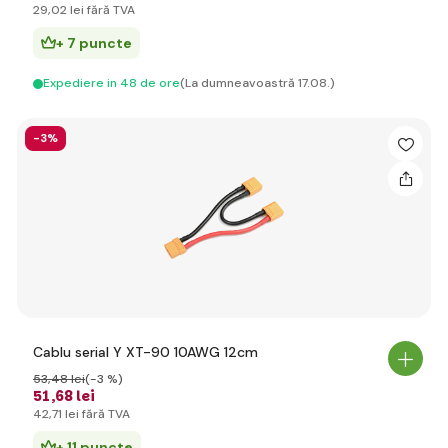
29
,02 lei
fără TVA
+ 7 puncte
Expediere in 48 de ore
(La dumneavoastră 17.08.)
-3%
Cablu serial Y XT-90 10AWG 12cm
53
,48 lei
(-3 %)
51
,68 lei
42
,71 lei
fără TVA
+ 11 puncte