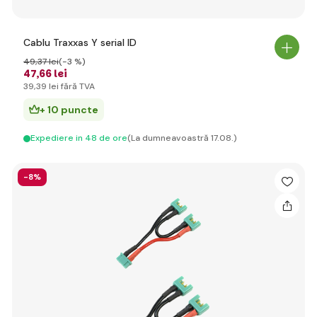
Cablu Traxxas Y serial ID
49
,37 lei
(-3 %)
47
,66 lei
39
,39 lei
fără TVA
+ 10 puncte
Expediere in 48 de ore
(La dumneavoastră 17.08.)
-8%