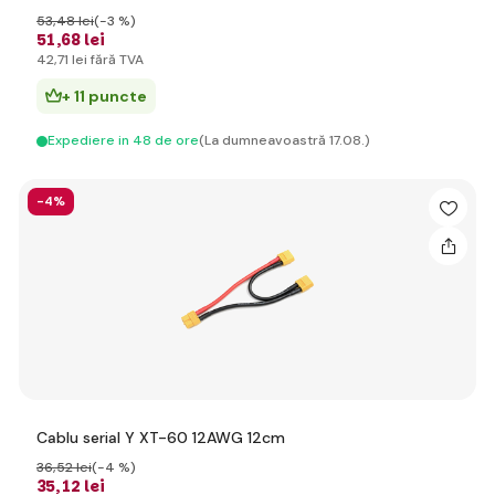
53
,48 lei
(-3 %)
51
,68 lei
42
,71 lei
fără TVA
+ 11 puncte
Expediere in 48 de ore
(La dumneavoastră 17.08.)
-4%
Cablu serial Y XT-60 12AWG 12cm
36
,52 lei
(-4 %)
35
,12 lei