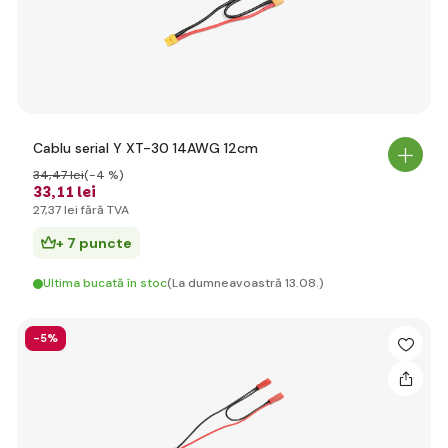
Cablu serial Y XT-30 14AWG 12cm
34
,47 lei
(-4 %)
33
,11 lei
27
,37 lei
fără TVA
+ 7 puncte
Ultima bucată în stoc
(La dumneavoastră 13.08.)
-5%