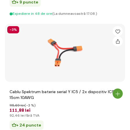
+ 9 puncte
Expediere in 48 de ore
(La dumneavoastră 17.08.)
-3%
Cablu Spektrum baterie serial Y IC5 / 2x dispozitiv IC5
15cm 10AWG
115
,69 lei
(-3 %)
111
,88 lei
92
,46 lei
fără TVA
+ 24 puncte