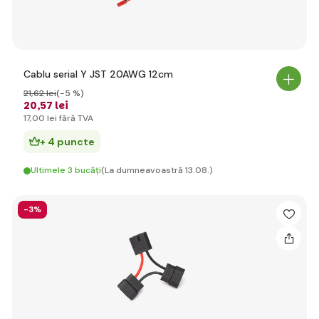
Cablu serial Y JST 20AWG 12cm
21
,62 lei
(-5 %)
20
,57 lei
17
,00 lei
fără TVA
+ 4 puncte
Ultimele 3 bucăți
(La dumneavoastră 13.08.)
-3%