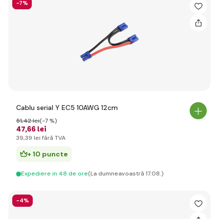
-7%
Cablu serial Y EC5 10AWG 12cm
51
,42 lei
(-7 %)
47
,66 lei
39
,39 lei
fără TVA
+ 10 puncte
Expediere in 48 de ore
(La dumneavoastră 17.08.)
-4%