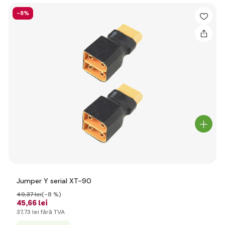
-8%
Jumper Y serial XT-90
49
,37 lei
(-8 %)
45
,66 lei
37
,73 lei
fără TVA