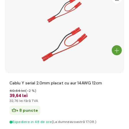
Cablu Y serial 2.0mm placat cu aur 14AWG 12cm
40
,64 lei
(-2 %)
39
,64 lei
32
,76 lei
fără TVA
+ 8 puncte
Expediere in 48 de ore
(La dumneavoastră 17.08.)