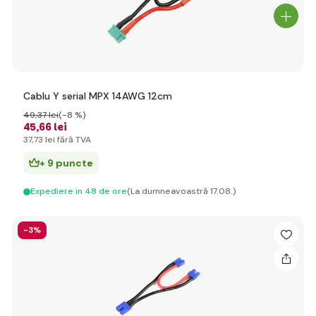
Cablu Y serial MPX 14AWG 12cm
49
,37 lei
(-8 %)
45
,66 lei
37
,73 lei
fără TVA
+ 9 puncte
Expediere in 48 de ore
(La dumneavoastră 17.08.)
-3%