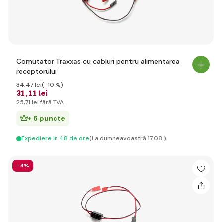
Comutator Traxxas cu cabluri pentru alimentarea
receptorului
34
,47 lei
(-10 %)
31
,11 lei
25
,71 lei
fără TVA
+ 6 puncte
Expediere in 48 de ore
(La dumneavoastră 17.08.)
-4%