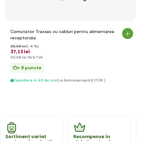
Comutator Traxxas cu cabluri pentru alimentarea
receptorului
38
,58 lei
(-4 %)
37
,13 lei
30
,68 lei
fără TVA
+ 8 puncte
Expediere in 48 de ore
(La dumneavoastră 17.08.)
Sortiment variat
Recompense în