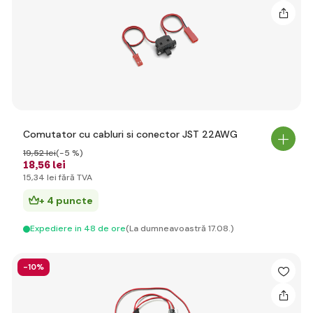
Comutator cu cabluri si conector JST 22AWG
19
,52 lei
(-5 %)
18
,56 lei
15
,34 lei
fără TVA
+ 4 puncte
Expediere in 48 de ore
(La dumneavoastră 17.08.)
-10%