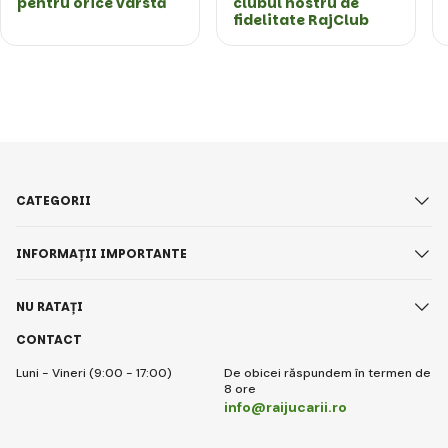
pentru orice vârstă
clubul nostru de
fidelitate RajClub
CATEGORII
INFORMAȚII IMPORTANTE
NU RATAȚI
CONTACT
Luni - Vineri (9:00 - 17:00)
De obicei răspundem în termen de
8 ore
info@raijucarii.ro