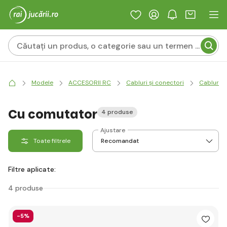
Modele
ACCESORII RC
Cabluri și conectori
Cabluri d
Cu comutator
4 produse
Ajustare
Toate filtrele
Filtre aplicate:
4 produse
-5%