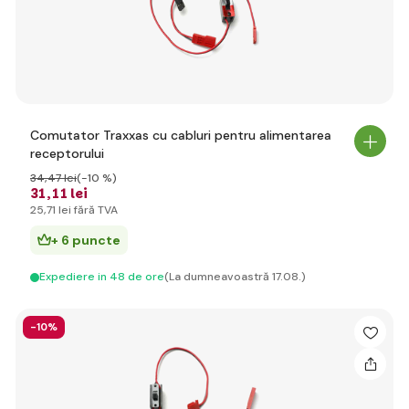
Comutator Traxxas cu cabluri pentru alimentarea
receptorului
34
,47 lei
(-10 %)
31
,11 lei
25
,71 lei
fără TVA
+ 6 puncte
Expediere in 48 de ore
(La dumneavoastră 17.08.)
-10%