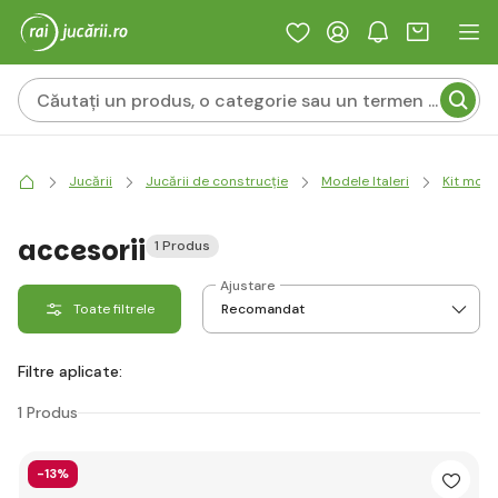
Jucării
Jucării de construcție
Modele Italeri
Kit mode
accesorii
1 Produs
Ajustare
Toate filtrele
Filtre aplicate:
1 Produs
-13%