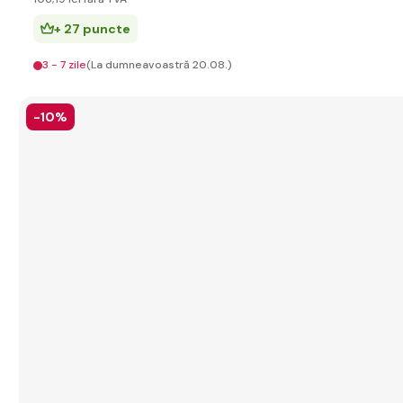
+ 27 puncte
3 - 7 zile
(La dumneavoastră 20.08.)
-10%