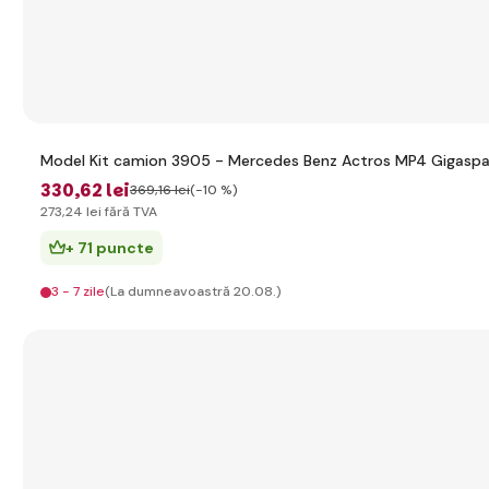
Model Kit camion 3905 - Mercedes Benz Actros MP4 Gigaspa
330
,62 lei
369
,16 lei
(-10 %)
273
,24 lei
fără TVA
+ 71 puncte
3 - 7 zile
(La dumneavoastră 20.08.)