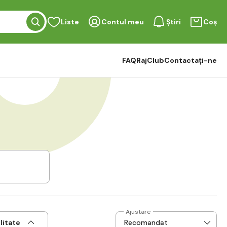
Liste
Contul meu
Știri
Coș
FAQ
RajClub
Contactați-ne
Ajustare
litate