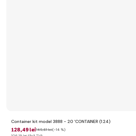
Container kit model 3888 - 20 'CONTAINER (1:24)
128
,49 lei
149
,61 lei
(-14 %)
106
,19 lei
fără TVA