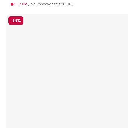
3 - 7 zile
(La dumneavoastră 20.08.)
-14%