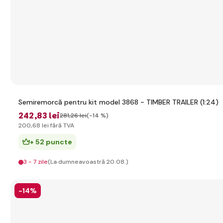
Semiremorcă pentru kit model 3868 - TIMBER TRAILER (1:24)
242
,83 lei
281
,26 lei
(-14 %)
200
,68 lei
fără TVA
+ 52 puncte
3 - 7 zile
(La dumneavoastră 20.08.)
-14%