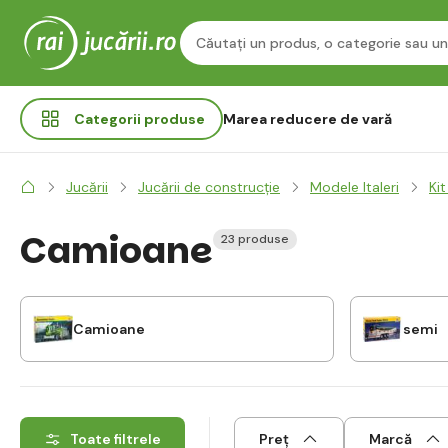
Categorii
produse
Marea reducere de vară
Jucării
Jucării de construcție
Modele Italeri
Ki
Camioane
23 produse
Camioane
semi
Toate filtrele
Preț
Marcă