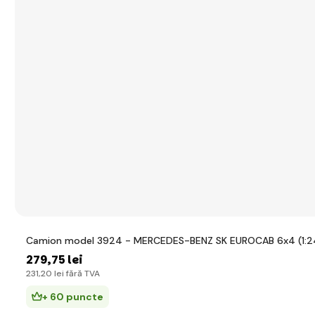
Camion model 3924 - MERCEDES-BENZ SK EUROCAB 6x4 (1:2
279
,75 lei
231
,20 lei
fără TVA
+ 60 puncte