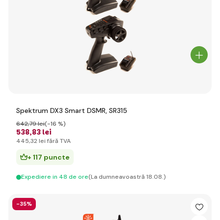
Spektrum DX3 Smart DSMR, SR315
642
,79 lei
(-16 %)
538
,83 lei
445
,32 lei
fără TVA
+ 117 puncte
Expediere in 48 de ore
(La dumneavoastră 18.08.)
-35%