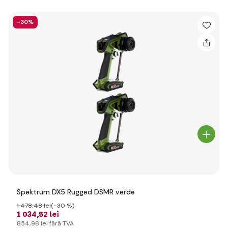
-30%
Spektrum DX5 Rugged DSMR verde
1 478
,48 lei
(-30 %)
1 034
,52 lei
854
,98 lei
fără TVA