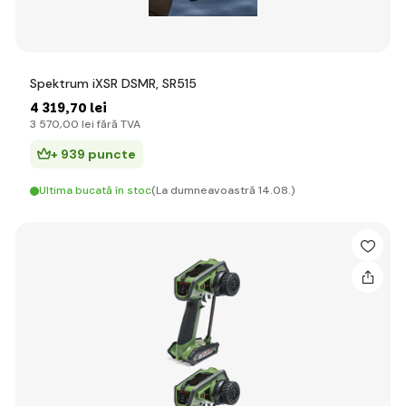
Spektrum iXSR DSMR, SR515
4 319
,70 lei
3 570
,00 lei
fără TVA
+ 939 puncte
Ultima bucată în stoc
(La dumneavoastră 14.08.)