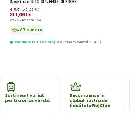
Spektrum SLT3 SLT/FHSS, SLR300
415
,51 lei
(-25 %)
311
,06 lei
257
,07 lei
fără TVA
+ 67 puncte
Expediere in 48 de ore
(La dumneavoastră 18.08.)
Sortiment variat
Recompense în
pentru orice vârstă
clubul nostru de
fidelitate RajClub