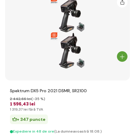
Spektrum DX5 Pro 2021 DSMR, SR2100
2 442
,66 lei
(-35 %)
1 596
,43 lei
1 319
,37 lei
fără TVA
+ 347 puncte
Expediere in 48 de ore
(La dumneavoastră 18.08.)