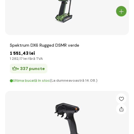
Spektrum DX6 Rugged DSMR verde
1 551
,43 lei
1 282
,17 lei
fără TVA
+ 337 puncte
Ultima bucată în stoc
(La dumneavoastră 14.08.)