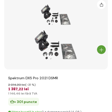
Spektrum DX5 Pro 2021 DSMR
2 014
,30 lei
(-31 %)
1 387
,22 lei
1 146
,46 lei
fără TVA
+ 301 puncte
Ultima bucată în stoc
(La dumneavoastră 14.08.)