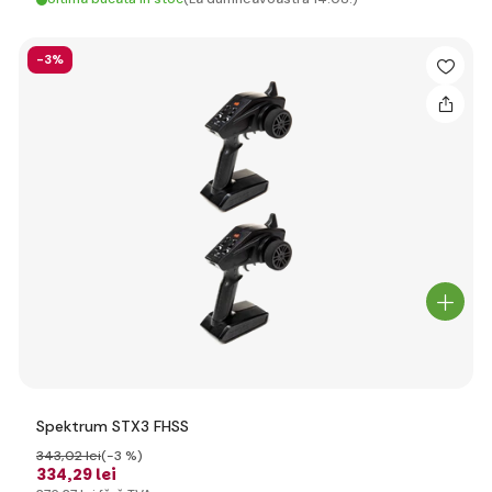
-3%
Spektrum STX3 FHSS
343
,02 lei
(-3 %)
334
,29 lei