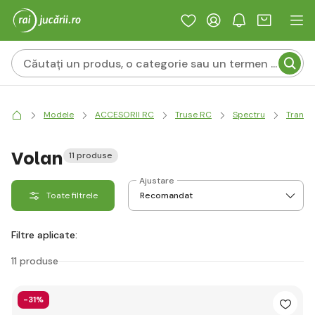
Modele
ACCESORII RC
Truse RC
Spectru
Transm
Volan
11 produse
Ajustare
Toate filtrele
Filtre aplicate:
11 produse
-31%