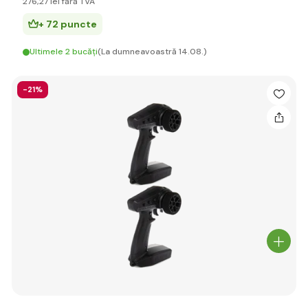
276
,27 lei
fără TVA
+ 72 puncte
Ultimele 2 bucăți
(La dumneavoastră 14.08.)
-21%