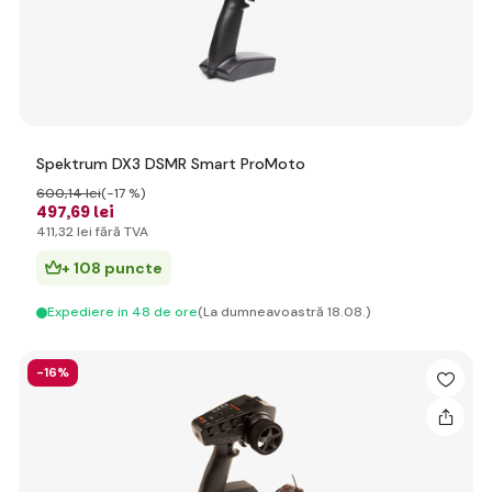
Spektrum DX3 DSMR Smart ProMoto
600
,14 lei
(-17 %)
497
,69 lei
411
,32 lei
fără TVA
+ 108 puncte
Expediere in 48 de ore
(La dumneavoastră 18.08.)
-16%