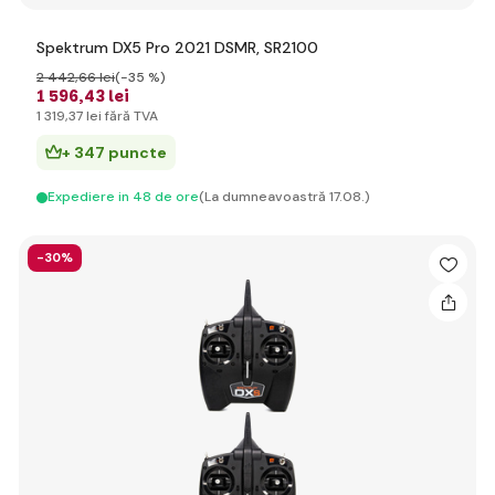
Spektrum DX5 Pro 2021 DSMR, SR2100
2 442
,66 lei
(-35 %)
1 596
,43 lei
1 319
,37 lei
fără TVA
+ 347 puncte
Expediere in 48 de ore
(La dumneavoastră 17.08.)
-30%