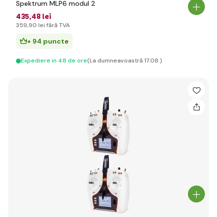
Spektrum MLP6 modul 2
435
,48 lei
359
,90 lei
fără TVA
+ 94 puncte
Expediere in 48 de ore
(La dumneavoastră 17.08.)