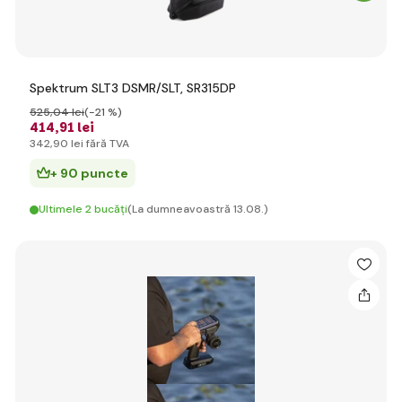
Spektrum SLT3 DSMR/SLT, SR315DP
525
,04 lei
(-21 %)
414
,91 lei
342
,90 lei
fără TVA
+ 90 puncte
Ultimele 2 bucăți
(La dumneavoastră 13.08.)