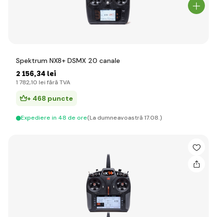
Spektrum NX8+ DSMX 20 canale
2 156
,34 lei
1 782
,10 lei
fără TVA
+ 468 puncte
Expediere in 48 de ore
(La dumneavoastră 17.08.)