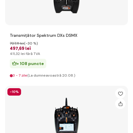
Transmițător Spektrum DXs DSMX
707
,11 lei
(-30 %)
497
,69 lei
411
,32 lei
fără TVA
+ 108 puncte
3 - 7 zile
(La dumneavoastră 20.08.)
-10%