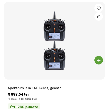
Spektrum iX14+ SE DSMX, geantă
5 888
,04 lei
4 866
,15 lei
fără TVA
+ 1280 puncte