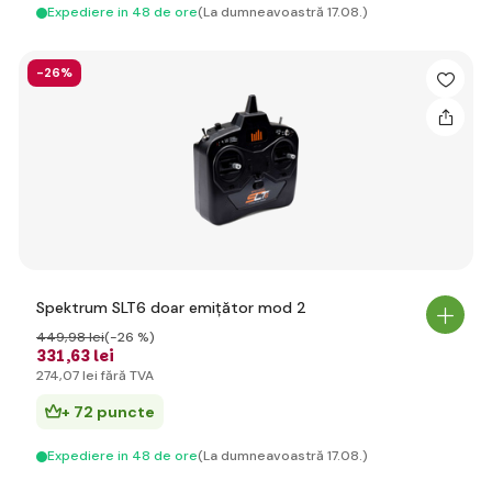
Expediere in 48 de ore
(La dumneavoastră 17.08.)
-26%
Spektrum SLT6 doar emițător mod 2
449
,98 lei
(-26 %)
331
,63 lei
274
,07 lei
fără TVA
+ 72 puncte
Expediere in 48 de ore
(La dumneavoastră 17.08.)