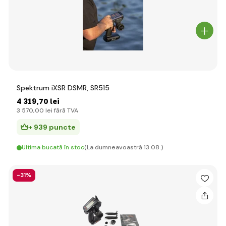
Spektrum iXSR DSMR, SR515
4 319
,70 lei
3 570
,00 lei
fără TVA
+ 939 puncte
Ultima bucată în stoc
(La dumneavoastră 13.08.)
-31%