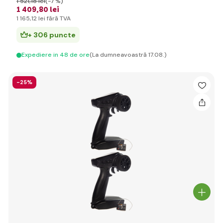
1 521
,18 lei
(-7 %)
1 409
,80 lei
1 165
,12 lei
fără TVA
+ 306 puncte
Expediere in 48 de ore
(La dumneavoastră 17.08.)
-25%