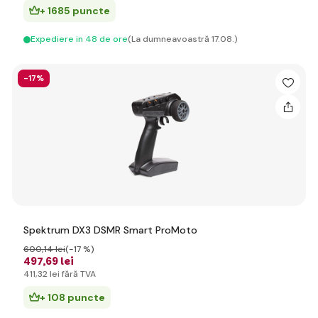
+ 1685 puncte
Expediere in 48 de ore
(La dumneavoastră 17.08.)
-17%
Spektrum DX3 DSMR Smart ProMoto
600
,14 lei
(-17 %)
497
,69 lei
411
,32 lei
fără TVA
+ 108 puncte