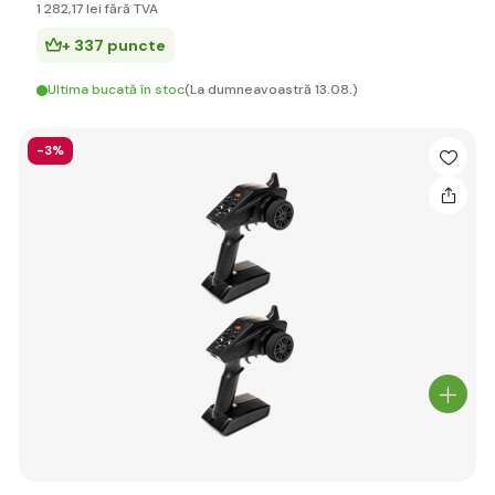
1 282
,17 lei
fără TVA
+ 337 puncte
Ultima bucată în stoc
(La dumneavoastră 13.08.)
-3%