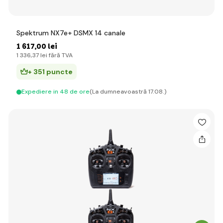
Spektrum NX7e+ DSMX 14 canale
1 617
,00 lei
1 336
,37 lei
fără TVA
+ 351 puncte
Expediere in 48 de ore
(La dumneavoastră 17.08.)