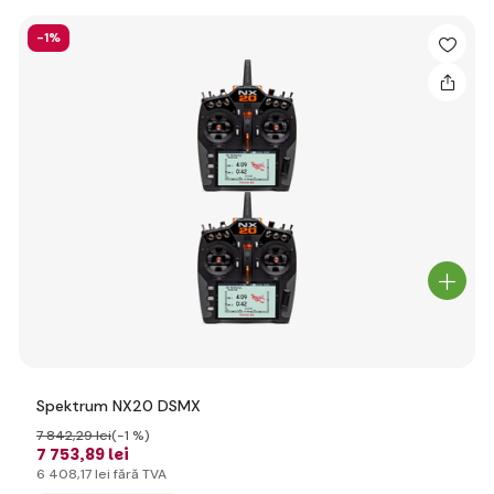
-1%
Spektrum NX20 DSMX
7 842
,29 lei
(-1 %)
7 753
,89 lei
6 408
,17 lei
fără TVA