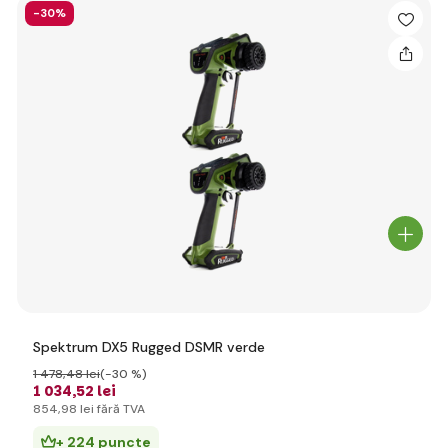
-30%
Spektrum DX5 Rugged DSMR verde
1 478
,48 lei
(-30 %)
1 034
,52 lei
854
,98 lei
fără TVA
+ 224 puncte