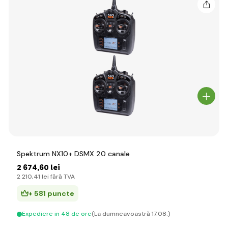
Spektrum NX10+ DSMX 20 canale
2 674
,60 lei
2 210
,41 lei
fără TVA
+ 581 puncte
Expediere in 48 de ore
(La dumneavoastră 17.08.)