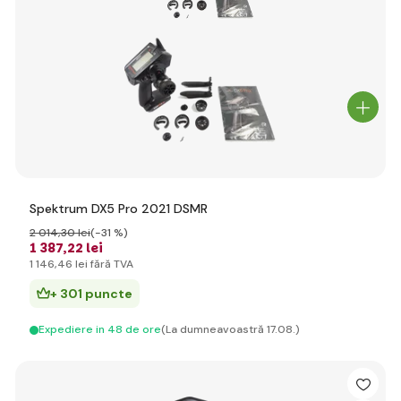
Spektrum DX5 Pro 2021 DSMR
2 014
,30 lei
(-31 %)
1 387
,22 lei
1 146
,46 lei
fără TVA
+ 301 puncte
Expediere in 48 de ore
(La dumneavoastră 17.08.)