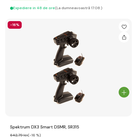
Expediere in 48 de ore
(La dumneavoastră 17.08.)
-16%
Spektrum DX3 Smart DSMR, SR315
642
,79 lei
(-16 %)