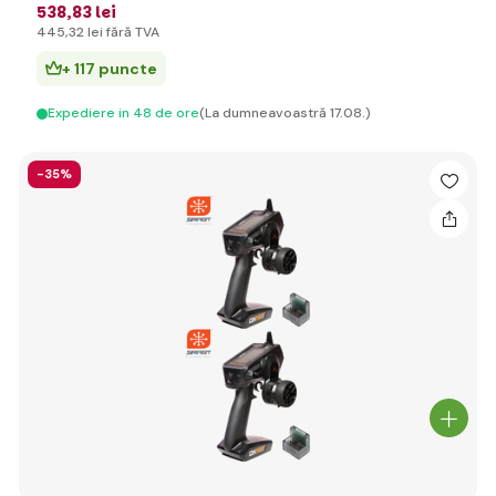
538
,83 lei
445
,32 lei
fără TVA
+ 117 puncte
Expediere in 48 de ore
(La dumneavoastră 17.08.)
-35%