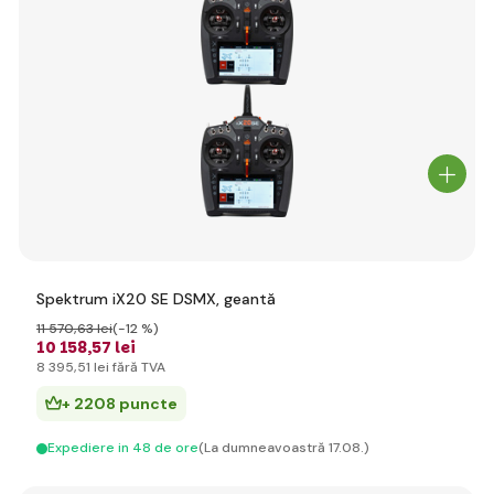
Spektrum iX20 SE DSMX, geantă
11 570
,63 lei
(-12 %)
10 158
,57 lei
8 395
,51 lei
fără TVA
+ 2208 puncte
Expediere in 48 de ore
(La dumneavoastră 17.08.)