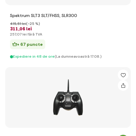
Spektrum SLT3 SLT/FHSS, SLR300
415
,51 lei
(-25 %)
311
,06 lei
257
,07 lei
fără TVA
+ 67 puncte
Expediere in 48 de ore
(La dumneavoastră 17.08.)