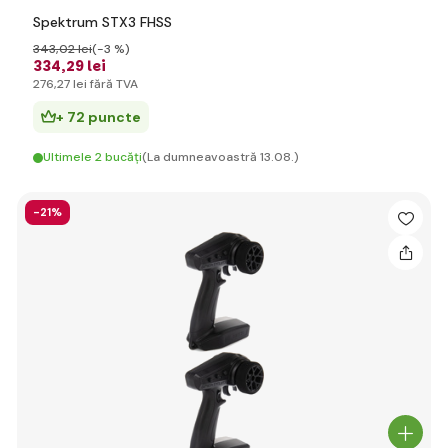
Spektrum STX3 FHSS
343
,02 lei
(-3 %)
334
,29 lei
276
,27 lei
fără TVA
+ 72 puncte
Ultimele 2 bucăți
(La dumneavoastră 13.08.)
-21%