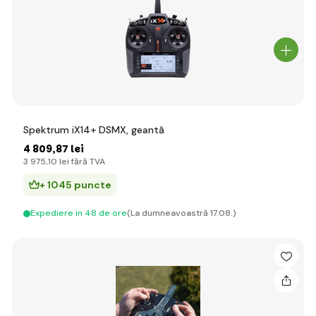
Spektrum iX14+ DSMX, geantă
4 809
,87 lei
3 975
,10 lei
fără TVA
+ 1045 puncte
Expediere in 48 de ore
(La dumneavoastră 17.08.)