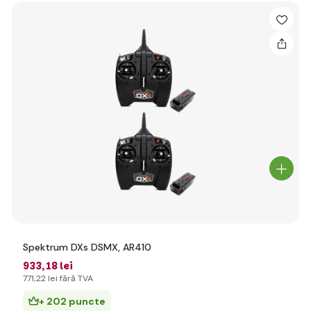
Spektrum DXs DSMX, AR410
933
,18 lei
771
,22 lei
fără TVA
+ 202 puncte