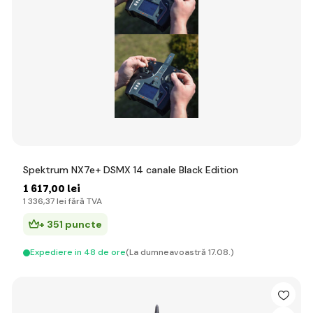
Spektrum NX7e+ DSMX 14 canale Black Edition
1 617
,00 lei
1 336
,37 lei
fără TVA
+ 351 puncte
Expediere in 48 de ore
(La dumneavoastră 17.08.)