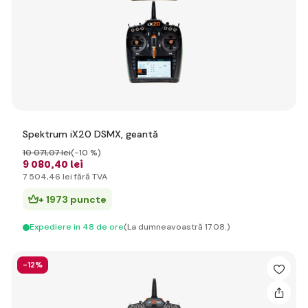
Spektrum iX20 DSMX, geantă
10 071
,07 lei
(-10 %)
9 080
,40 lei
7 504
,46 lei
fără TVA
+ 1973 puncte
Expediere in 48 de ore
(La dumneavoastră 17.08.)
-12%