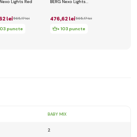
Nexo Lights Red
BERG Nexo Lights
BERG Nexo L
Mint
Lime
62 lei
476
,62 lei
476
,62 le
565
,17 lei
565
,17 lei
103 puncte
+ 103 puncte
+ 103 p
BABY MIX
2