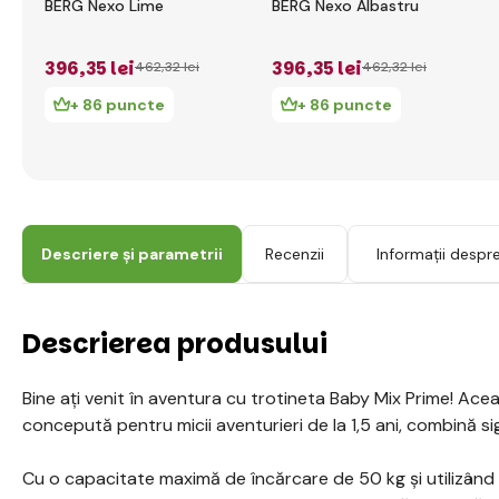
BERG Nexo Lime
BERG Nexo Albastru
396
,35 lei
396
,35 lei
462
,32 lei
462
,32 lei
+ 86 puncte
+ 86 puncte
Descriere și parametrii
Recenzii
Informații despr
Descrierea produsului
Bine ați venit în aventura cu trotineta Baby Mix Prime! Acea
concepută pentru micii aventurieri de la 1,5 ani, combină sig
Cu o capacitate maximă de încărcare de 50 kg și utilizând