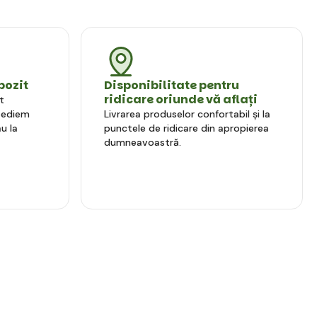
pozit
Disponibilitate pentru
ridicare oriunde vă aflați
t
xpediem
Livrarea produselor confortabil și la
u la
punctele de ridicare din apropierea
dumneavoastră.