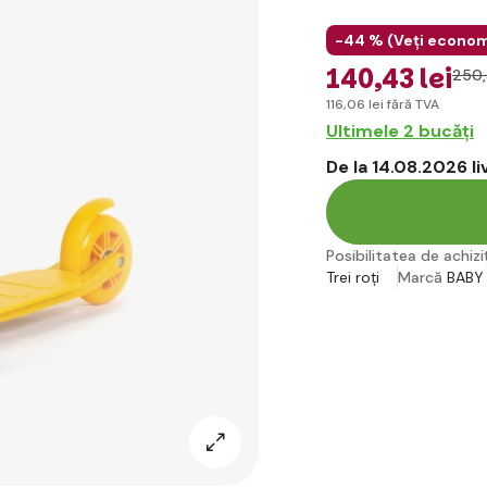
-44 % (
Veți econom
140
,43 lei
250
116
,06 lei
fără TVA
Ultimele 2 bucăți
De la 14.08.2026 l
Posibilitatea de achiziț
Trei roți
Marcă
BABY