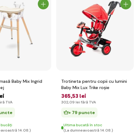
masă Baby Mix Ingrid
Trotineta pentru copii cu lumini
ej
Baby Mix Lux Trike roșie
ei
365
,53 lei
ără TVA
302
,09 lei
fără TVA
puncte
+ 79 puncte
 bucăți
Ultima bucată în stoc
avoastră 14.08.)
(La dumneavoastră 14.08.)