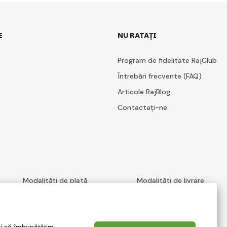
E
NU RATAȚI
Program de fidelitate RajClub
Întrebări frecvente (FAQ)
Articole RajBlog
Contactați-ne
Modalități de plată
Modalități de livrare