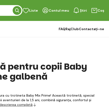
Liste
Contul meu
Știri
Coș
FAQ
RajClub
Contactați-ne
tă pentru copii Baby
me galbenă
tura cu trotineta Baby Mix Prime! Această trotinetă, special
 aventurieri de la 1,5 ani, combină siguranța, confortul și
 descrierea completă