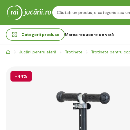
Categorii
produse
Marea reducere de vară
Jucării pentru afară
Trotinete
Trotinete pentru cop
-44%