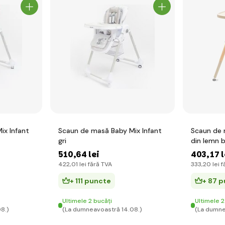
ix Infant
Scaun de masă Baby Mix Infant
Scaun de 
gri
din lemn b
510
,64 lei
403
,17 l
422
,01 lei
fără TVA
333
,20 lei
f
+ 111 puncte
+ 87 
Ultimele 2 bucăți
Ultimele 2
8.)
(La dumneavoastră 14.08.)
(La dumne