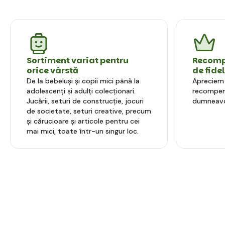
Sortiment variat pentru
Recompe
orice vârstă
de fide
De la bebeluși și copii mici până la
Apreciem l
adolescenți și adulți colecționari.
recompens
Jucării, seturi de construcție, jocuri
dumneavo
de societate, seturi creative, precum
și cărucioare și articole pentru cei
mai mici, toate într-un singur loc.