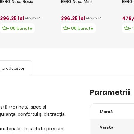
BERG Nexo Rosie
BERG Nexo Mint
BERG 
396
,35 lei
396
,35 lei
476
,
462
,32 lei
462
,32 lei
+ 86 puncte
+ 86 puncte
+ 
e producător
Parametrii
stă trotinetă, special
Marcă
uranța, confortul și distracția.
Vârsta
 materiale de calitate precum