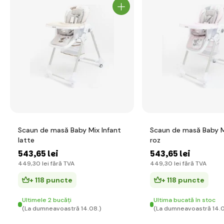
Scaun de masă Baby Mix Infant
Scaun de masă Baby M
latte
roz
543
,65 lei
543
,65 lei
449
,30 lei
fără TVA
449
,30 lei
fără TVA
+ 118 puncte
+ 118 puncte
Ultimele 2 bucăți
Ultima bucată în stoc
(La dumneavoastră 14.08.)
(La dumneavoastră 14.0