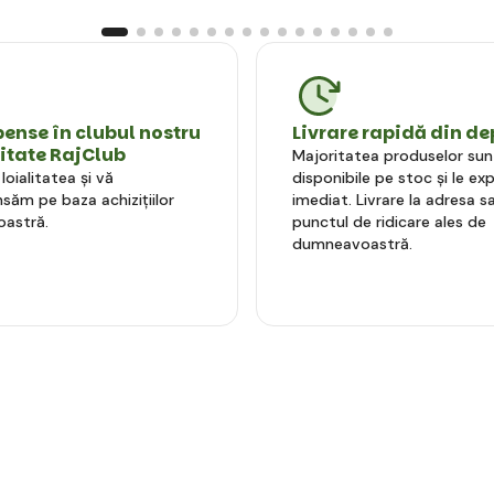
nse în clubul nostru
Livrare rapidă din de
litate RajClub
Majoritatea produselor sun
oialitatea și vă
disponibile pe stoc și le e
ăm pe baza achizițiilor
imediat. Livrare la adresa sa
astră.
punctul de ridicare ales de
dumneavoastră.