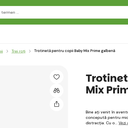
Trotinetă pentru copii Baby Mix Prime galbenă
ii
Trei roți
Trotine
Mix Pri
Bine ați venit în aven
concepută pentru micii
distracția. Cu o…
Vezi