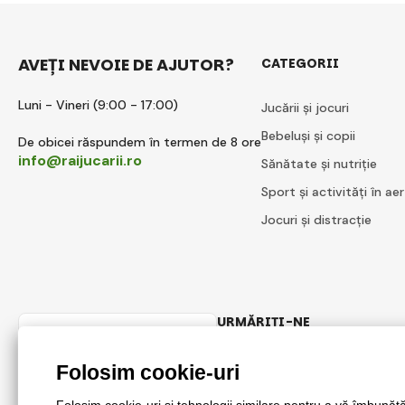
AVEȚI NEVOIE DE AJUTOR?
CATEGORII
Luni - Vineri (9:00 - 17:00)
Jucării și jocuri
Bebeluși și copii
De obicei răspundem în termen de 8 ore
info@raijucarii.ro
Sănătate și nutriție
Sport și activități în aer
Jocuri și distracție
URMĂRIȚI-NE
Romanian
Facebook
Instagram