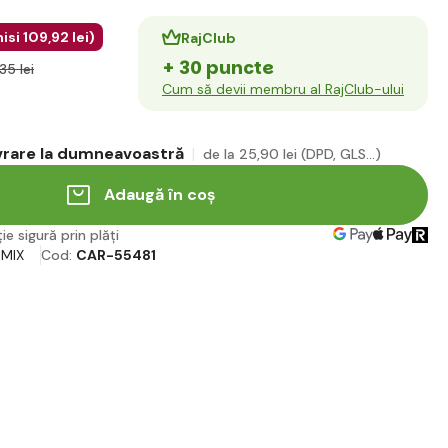
isi
109
,92 lei
)
RajClub
+ 30 puncte
,35 lei
Cum să devii membru al RajClub-ului
ivrare la dumneavoastră
de la 25
,90 lei
(DPD, GLS...)
Adaugă în coș
ie sigură prin plăți
 MIX
Cod:
CAR-55481