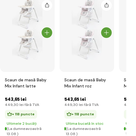
Scaun de masă Baby
Scaun de masă Baby
Scaun
Mix Infant latte
Mix Infant roz
Mix In
543
,65 lei
543
,65 lei
510
,6
449
,30 lei
fără TVA
449
,30 lei
fără TVA
422
,01
+ 118 puncte
+ 118 puncte
+ 
Ultimele 2 bucăți
Ultima bucată în stoc
Ultim
(La dumneavoastră
(La dumneavoastră
(La d
13.08.)
13.08.)
13.08.