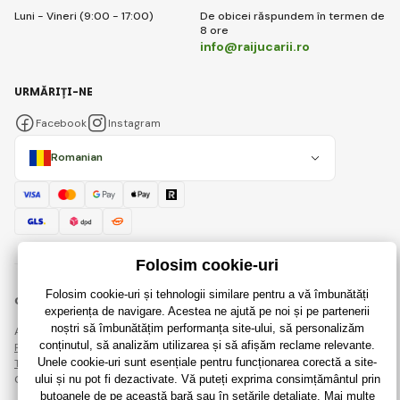
Luni - Vineri (9:00 - 17:00)
De obicei răspundem în termen de
8 ore
info@raijucarii.ro
URMĂRIȚI-NE
Facebook
Instagram
Romanian
© 2018 - 2026 RaiJucării.ro, Toate drepturile rezervate
Această pagină este protejată prin reCAPTCHA și se aplică
Regulile de protecție a datelor personale
companiile Google și ale lor
Termeni și condiții
.
Crearea de magazine online eficiente de la
RIESENIA