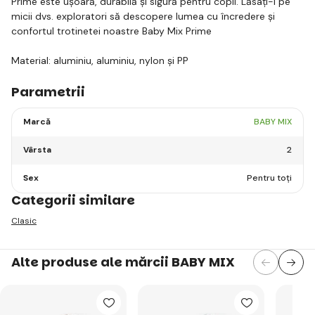
Prime este ușoară, durabilă și sigură pentru copii. Lăsați-i pe
micii dvs. exploratori să descopere lumea cu încredere și
confortul trotinetei noastre Baby Mix Prime
Material: aluminiu, aluminiu, nylon și PP
Parametrii
Marcă
BABY MIX
Vârsta
2
Sex
Pentru toți
Categorii similare
Clasic
Alte produse ale mărcii BABY MIX