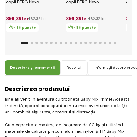
copii BERG Nexo
copii BERG Nexo
copii
Lime
Albastru
Rosie
396
,35 lei
396
,35 lei
396
,
462
,32 lei
462
,32 lei
+ 86 puncte
+ 86 puncte
+
Descriere și parametrii
Recenzii
Informații despre prod
Descrierea produsului
Bine ați venit în aventura cu trotineta Baby Mix Prime! Această
trotinetă, special concepută pentru micii aventurieri de la 1,5
ani, combină siguranța, confortul și distracția.
Cu o capacitate maximă de încărcare de 50 kg și utilizând
materiale de calitate precum aluminiu, nylon și PP, Baby Mix