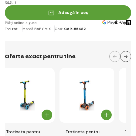
GLS...)
Adaugă în coș
Plăți online sigure
Trei roți
Marcă
BABY MIX
Cod:
CAR-55482
Oferte exact pentru tine
Trotineta pentru
Trotineta pentru
Troti