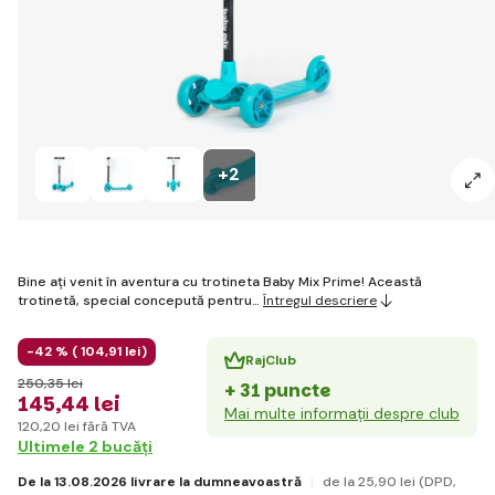
+2
Bine ați venit în aventura cu trotineta Baby Mix Prime! Această
trotinetă, special concepută pentru…
Întregul descriere
-42 % (
104
,91 lei
)
RajClub
250
,35 lei
+ 31 puncte
145
,44 lei
Mai multe informații despre club
120
,20 lei
fără TVA
Ultimele 2 bucăți
De la 13.08.2026 livrare la dumneavoastră
de la 25
,90 lei
(DPD,