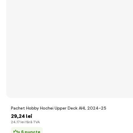
Pachet Hobby Hochei Upper Deck AHL 2024-25
29
,24 lei
24
,17 lei
fără TVA
+ 6 puncte