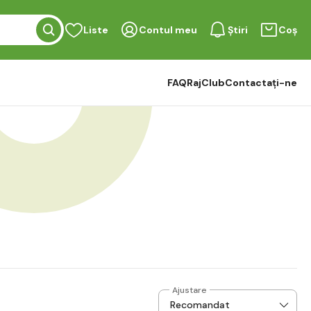
Liste
Contul meu
Știri
Coș
FAQ
RajClub
Contactați-ne
Ajustare