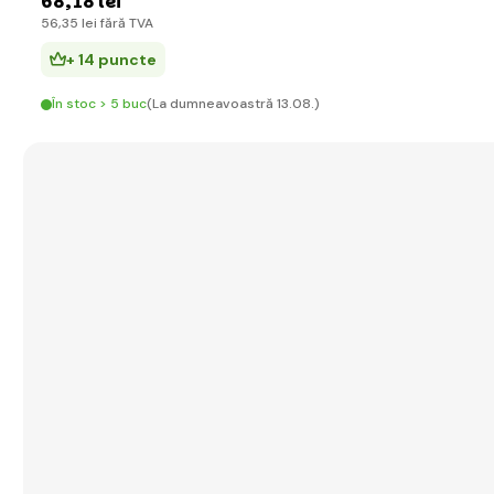
68
,18 lei
56
,35 lei
fără TVA
+ 14 puncte
În stoc > 5 buc
(La dumneavoastră 13.08.)