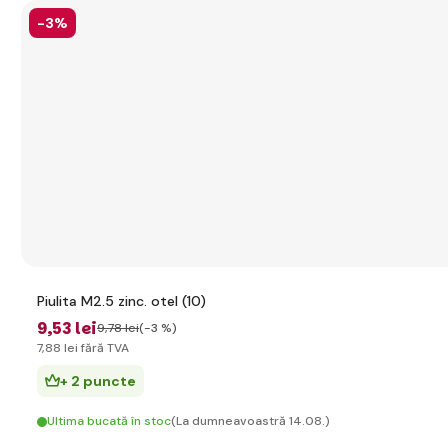
-3%
Piulita M2.5 zinc. otel (10)
9
,53 lei
9
,78 lei
(-3 %)
7
,88 lei
fără TVA
+ 2 puncte
Ultima bucată în stoc
(La dumneavoastră 14.08.)