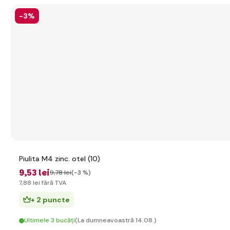
-3%
Piulita M4 zinc. otel (10)
9
,53 lei
9
,78 lei
(-3 %)
7
,88 lei
fără TVA
+ 2 puncte
Ultimele 3 bucăți
(La dumneavoastră 14.08.)