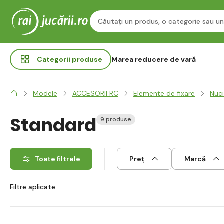
Categorii
produse
Marea reducere de vară
Modele
ACCESORII RC
Elemente de fixare
Nuci
Standard
9 produse
Toate filtrele
Preț
Marcă
Filtre aplicate: