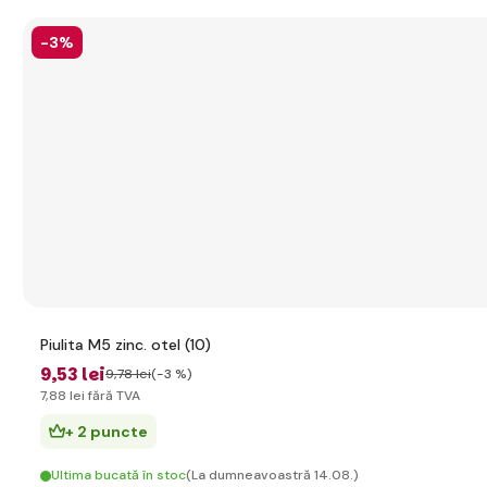
-3%
Piulita M5 zinc. otel (10)
9
,53 lei
9
,78 lei
(-3 %)
7
,88 lei
fără TVA
+ 2 puncte
Ultima bucată în stoc
(La dumneavoastră 14.08.)