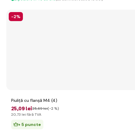
-2%
Piuliță cu flanșă M4 (4)
25
,09 lei
25
,69 lei
(-2 %)
20
,73 lei
fără TVA
+ 5 puncte