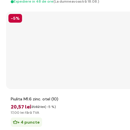
Expediere in 48 de ore
(La dumneavoastră 18.08.)
-5%
Piulita M1.6 zinc. otel (10)
20
,57 lei
21
,62 lei
(-5 %)
17
,00 lei
fără TVA
+ 4 puncte