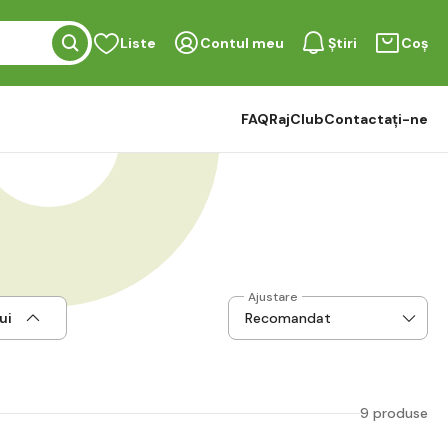
Liste
Contul meu
Știri
Coș
FAQ
RajClub
Contactați-ne
Ajustare
ui
9 produse