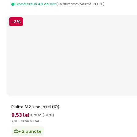
Expediere in 48 de ore
(La dumneavoastră 18.08.)
-3%
Piulita M2 zinc. otel (10)
9
,53 lei
9
,78 lei
(-3 %)
7
,88 lei
fără TVA
+ 2 puncte