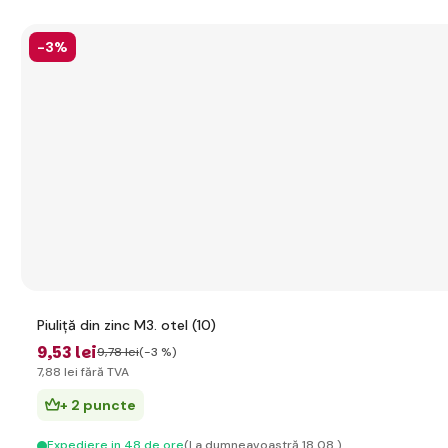
-3%
Piuliță din zinc M3. otel (10)
9
,53 lei
9
,78 lei
(-3 %)
7
,88 lei
fără TVA
+ 2 puncte
Expediere in 48 de ore
(La dumneavoastră 18.08.)