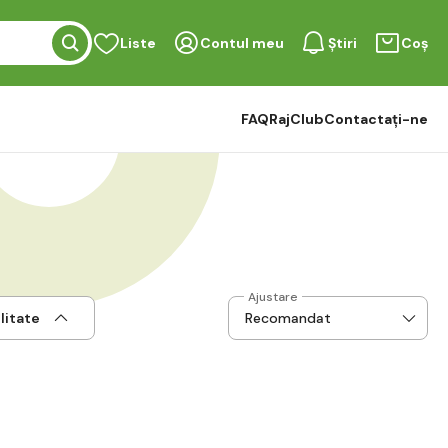
Liste
Contul meu
Știri
Coș
FAQ
RajClub
Contactați-ne
Ajustare
litate