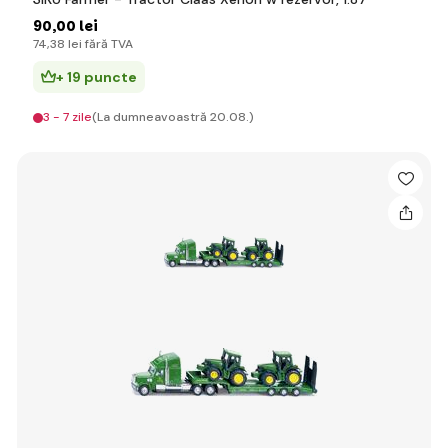
90
,00 lei
74
,38 lei
fără TVA
+ 19 puncte
3 - 7 zile
(La dumneavoastră 20.08.)