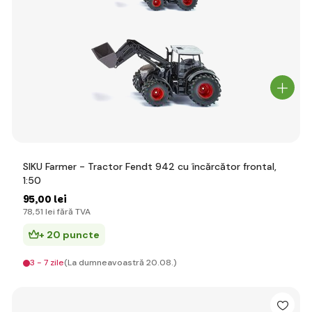
SIKU Farmer - Tractor Fendt 942 cu încărcător frontal,
1:50
95
,00 lei
78
,51 lei
fără TVA
+ 20 puncte
3 - 7 zile
(La dumneavoastră 20.08.)