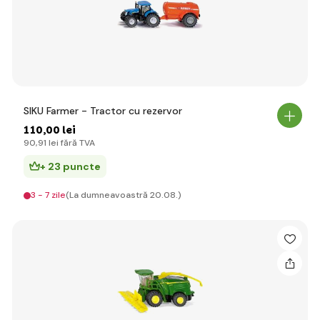
SIKU Farmer - Tractor cu rezervor
110
,00 lei
90
,91 lei
fără TVA
+ 23 puncte
3 - 7 zile
(La dumneavoastră 20.08.)