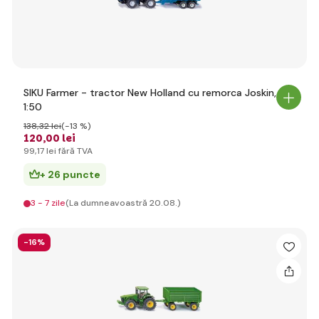
SIKU Farmer - tractor New Holland cu remorca Joskin,
1:50
138
,32 lei
(-13 %)
120
,00 lei
99
,17 lei
fără TVA
+ 26 puncte
3 - 7 zile
(La dumneavoastră 20.08.)
-16%