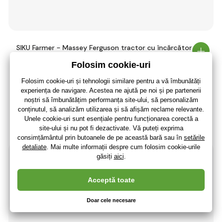
SIKU Farmer - Massey Ferguson tractor cu încărcător
frontal
97
,18 lei
(-4 %)
93
,00 lei
76
,86 lei
fără TVA
+ 20 puncte
3 - 7 zile
(La dumneavoastră 20.08.)