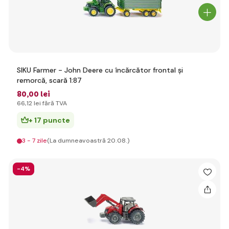
SIKU Farmer - John Deere cu încărcător frontal și
remorcă, scară 1:87
80
,00 lei
66
,12 lei
fără TVA
+ 17 puncte
3 - 7 zile
(La dumneavoastră 20.08.)
-4%