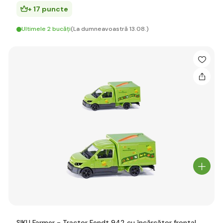
+ 17 puncte
Ultimele 2 bucăți
(La dumneavoastră 13.08.)
SIKU Farmer - Tractor Fendt 942 cu încărcător frontal,