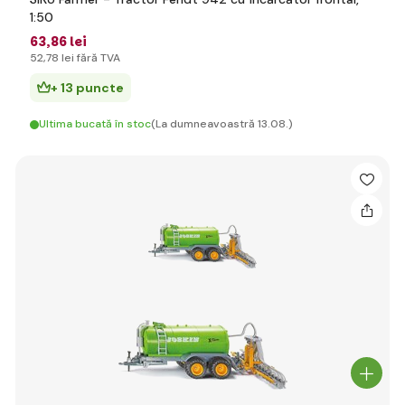
1:50
63
,86 lei
52
,78 lei
fără TVA
+ 13 puncte
Ultima bucată în stoc
(La dumneavoastră 13.08.)