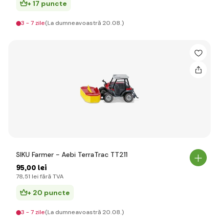
+ 17 puncte
3 - 7 zile
(La dumneavoastră 20.08.)
SIKU Farmer - Aebi TerraTrac TT211
95
,00 lei
78
,51 lei
fără TVA
+ 20 puncte
3 - 7 zile
(La dumneavoastră 20.08.)