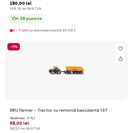
180
,00 lei
148
,76 lei
fără TVA
+ 39 puncte
3 - 7 zile
(La dumneavoastră 20.08.)
-11%
SIKU Farmer - Tractor cu remorcă basculantă 1:87
76
,61 lei
(-11 %)
68
,00 lei
56
,20 lei
fără TVA