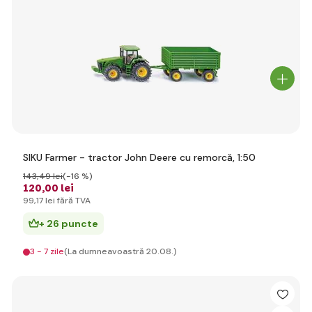
SIKU Farmer - tractor John Deere cu remorcă, 1:50
143
,49 lei
(-16 %)
120
,00 lei
99
,17 lei
fără TVA
+ 26 puncte
3 - 7 zile
(La dumneavoastră 20.08.)