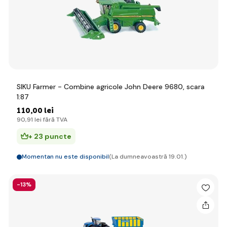
SIKU Farmer - Combine agricole John Deere 9680, scara
1:87
110
,00 lei
90
,91 lei
fără TVA
+ 23 puncte
Momentan nu este disponibil
(La dumneavoastră 19.01.)
-13%