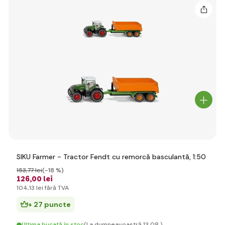
SIKU Farmer - Tractor Fendt cu remorcă basculantă, 1:50
153
,77 lei
(-18 %)
126
,00 lei
104
,13 lei
fără TVA
+ 27 puncte
Ultima bucată în stoc
(La dumneavoastră 13.08.)