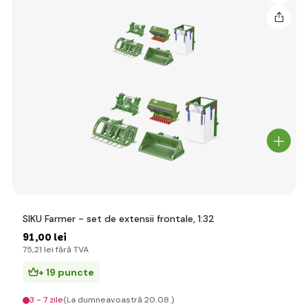
SIKU Farmer - set de extensii frontale, 1:32
91
,00 lei
75
,21 lei
fără TVA
+ 19 puncte
3 - 7 zile
(La dumneavoastră 20.08.)