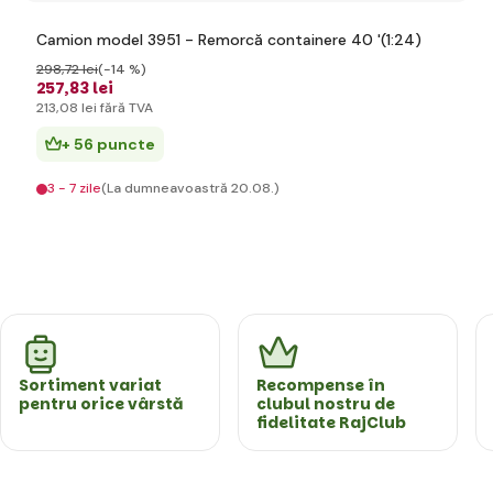
Camion model 3951 - Remorcă containere 40 '(1:24)
298
,72 lei
(-14 %)
257
,83 lei
213
,08 lei
fără TVA
+ 56 puncte
3 - 7 zile
(La dumneavoastră 20.08.)
Sortiment variat
Recompense în
pentru orice vârstă
clubul nostru de
fidelitate RajClub