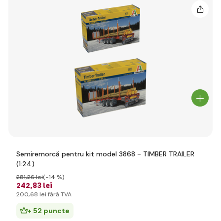
Semiremorcă pentru kit model 3868 - TIMBER TRAILER
(1:24)
281
,26 lei
(-14 %)
242
,83 lei
200
,68 lei
fără TVA
+ 52 puncte