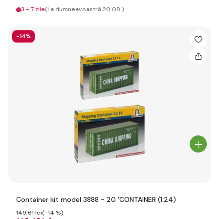
3 - 7 zile
(La dumneavoastră 20.08.)
-14%
Container kit model 3888 - 20 'CONTAINER (1:24)
149
,61 lei
(-14 %)