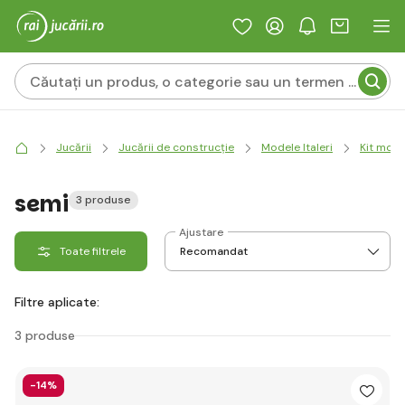
Jucării
Jucării de construcție
Modele Italeri
Kit mode
semi
3 produse
Ajustare
Toate filtrele
Filtre aplicate:
3 produse
-14%