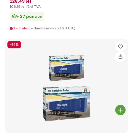
128
,49 lei
106
,19 lei
fără TVA
+ 27 puncte
3 - 7 zile
(La dumneavoastră 20.08.)
-14%