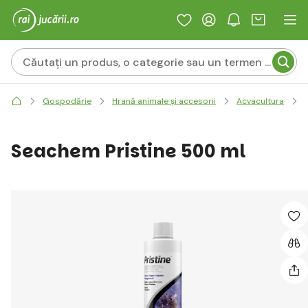
Gospodărie
Hrană animale și accesorii
Acvacultura
Seachem Pristine 500 ml