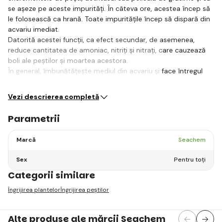
se așeze pe aceste impurități. În câteva ore, acestea încep să
le folosească ca hrană. Toate impuritățile încep să dispară din
acvariu imediat.
Datorită acestei funcții, ca efect secundar, de asemenea,
reduce cantitatea de amoniac, nitriți și nitrați, care cauzează
boli ale peștilor și moartea acestora.
În general, îmbunătățește mediul din acvariu și face întregul
ecosistem acvatic…
Vezi descrierea completă
Parametrii
Marcă
Seachem
Sex
Pentru toți
Categorii similare
Îngrijirea plantelor
Îngrijirea peștilor
Alte produse ale mărcii Seachem