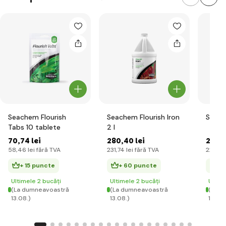
Seachem Flourish
Seachem Flourish Iron
Seach
Tabs 10 tablete
2 l
70
,74 lei
280
,40 lei
268
,4
58
,46 lei
fără TVA
231
,74 lei
fără TVA
221
,83 
+ 15 puncte
+ 60 puncte
+ 
Ultimele 2 bucăți
Ultimele 2 bucăți
Ultim
(La dumneavoastră
(La dumneavoastră
(La d
13.08.)
13.08.)
13.08.