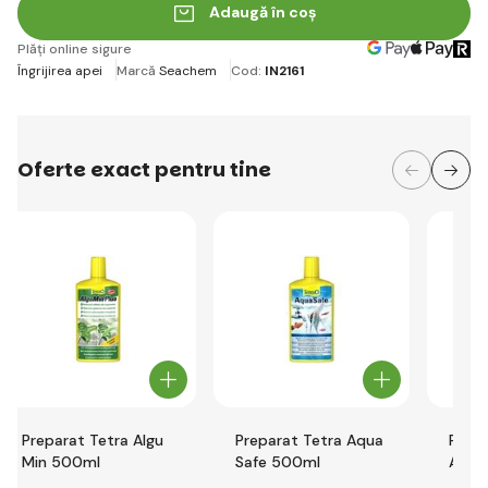
Adaugă în coș
Plăți online sigure
Îngrijirea apei
Marcă
Seachem
Cod:
IN2161
Oferte exact pentru tine
Preparat Tetra Algu
Preparat Tetra Aqua
Prep
Min 500ml
Safe 500ml
Akvaj
curăț