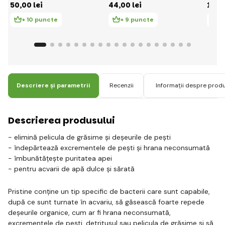
50
,00 lei
44
,00 lei
14
,7
130m
+ 10 puncte
+ 9 puncte
+
Descriere și parametrii
Recenzii
Informații despre prod
Descrierea produsului
- elimină pelicula de grăsime și deșeurile de pești
- îndepărtează excrementele de pești și hrana neconsumată
- îmbunătățește puritatea apei
- pentru acvarii de apă dulce și sărată
Pristine conține un tip specific de bacterii care sunt capabile,
după ce sunt turnate în acvariu, să găsească foarte repede
deșeurile organice, cum ar fi hrana neconsumată,
excrementele de pești, detritusul sau pelicula de grăsime și să