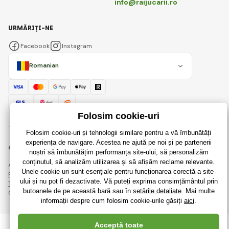
info@raijucarii.ro
URMĂRIȚI-NE
Facebook
Instagram
Romanian
© 2018 - 2026 RaiJucării.ro, Toate drepturile rezervate
Această pagină este protejată prin reCAPTCHA și se aplică
Regulile de protecție a datelor personale
companiile Google și ale lor
Termeni și condiții
.
Crearea de magazine online eficiente de la
RIESENIA