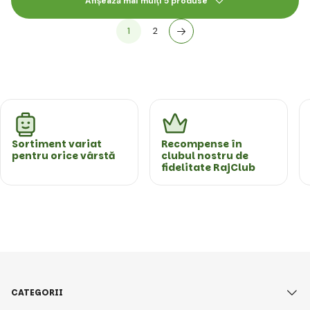
Afișează mai mulți 5 produse
1
2
Sortiment variat
Recompense în
pentru orice vârstă
clubul nostru de
fidelitate RajClub
CATEGORII