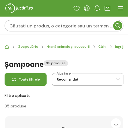
Gospodărie
Hrană animale și accesorii
Câini
Îngrijir
Șampoane
35 produse
Ajustare
Toate filtrele
Filtre aplicate:
35 produse