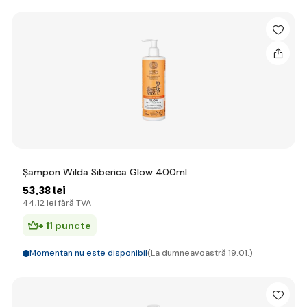
Șampon Wilda Siberica Glow 400ml
53
,38 lei
44
,12 lei
fără TVA
+ 11 puncte
Momentan nu este disponibil
(La dumneavoastră 19.01.)