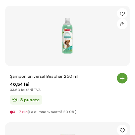
Șampon universal Beaphar 250 ml
40
,54 lei
33
,50 lei
fără TVA
+ 8 puncte
3 - 7 zile
(La dumneavoastră 20.08.)