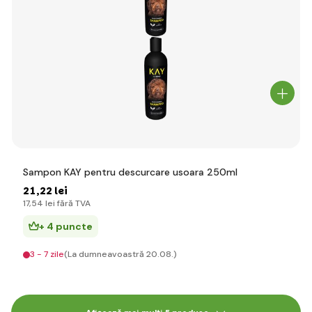
Sampon KAY pentru descurcare usoara 250ml
21
,22 lei
17
,54 lei
fără TVA
+ 4 puncte
3 - 7 zile
(La dumneavoastră 20.08.)