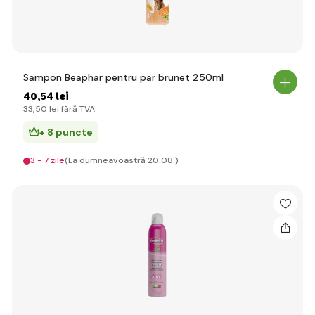
Sampon Beaphar pentru par brunet 250ml
40
,54 lei
33
,50 lei
fără TVA
+ 8 puncte
3 - 7 zile
(La dumneavoastră 20.08.)