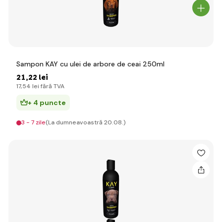
Sampon KAY cu ulei de arbore de ceai 250ml
21
,22 lei
17
,54 lei
fără TVA
+ 4 puncte
3 - 7 zile
(La dumneavoastră 20.08.)