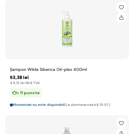
Șampon Wilda Siberica Oil-plex 400ml
53
,38 lei
44
,12 lei
fără TVA
+ 11 puncte
Momentan nu este disponibil
(La dumneavoastră 19.01.)