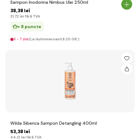
Sampon Inodorina Nimbus Ulei 250ml
38
,38 lei
31
,72 lei
fără TVA
+ 8 puncte
3 - 7 zile
(La dumneavoastră 20.08.)
Wilda Siberica Sampon Detangling 400ml
53
,38 lei
44
,12 lei
fără TVA