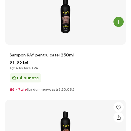
Sampon KAY pentru catei 250ml
21
,22 lei
17
,54 lei
fără TVA
+ 4 puncte
3 - 7 zile
(La dumneavoastră 20.08.)