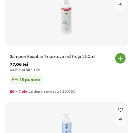
Șampon Beaphar împotriva mătreții 250ml
77
,06 lei
63
,69 lei
fără TVA
+ 16 puncte
3 - 7 zile
(La dumneavoastră 20.08.)