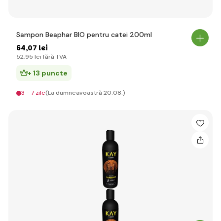
Sampon Beaphar BIO pentru catei 200ml
64
,07 lei
52
,95 lei
fără TVA
+ 13 puncte
3 - 7 zile
(La dumneavoastră 20.08.)