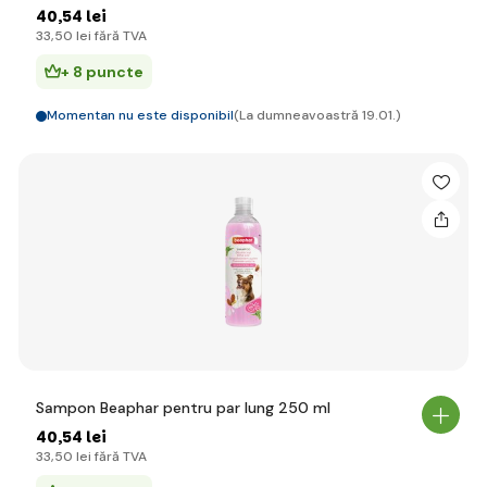
40
,54 lei
33
,50 lei
fără TVA
+ 8 puncte
Momentan nu este disponibil
(La dumneavoastră 19.01.)
Sampon Beaphar pentru par lung 250 ml
40
,54 lei
33
,50 lei
fără TVA