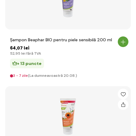
Șampon Beaphar BIO pentru piele sensibilă 200 ml
64
,07 lei
52
,95 lei
fără TVA
+ 13 puncte
3 - 7 zile
(La dumneavoastră 20.08.)