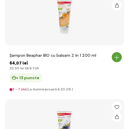
Șampon Beaphar BIO cu balsam 2 în 1 200 ml
64
,07 lei
52
,95 lei
fără TVA
+ 13 puncte
3 - 7 zile
(La dumneavoastră 20.08.)