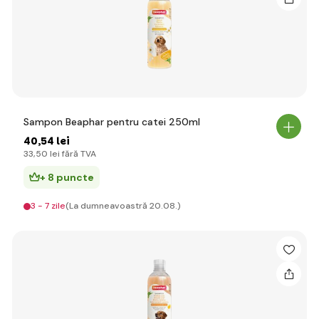
Sampon Beaphar pentru catei 250ml
40
,54 lei
33
,50 lei
fără TVA
+ 8 puncte
3 - 7 zile
(La dumneavoastră 20.08.)