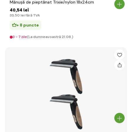
Mănușă de pieptănat Trixie/nylon 18x24cm
40
,54 lei
33
,50 lei
fără TVA
+ 8 puncte
3 - 7 zile
(La dumneavoastră 21.08.)