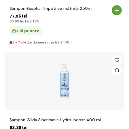
Șampon Beaphar împotriva mătreții 250ml
77
,06 lei
63
,69 lei
fără TVA
+ 16 puncte
3 - 7 zile
(La dumneavoastră 21.08.)
Șampon Wilda Sibericanic Hydro-boost 400 ml
53
,38 lei