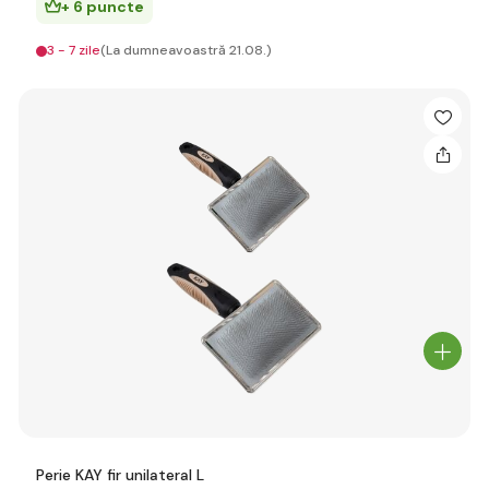
+ 6 puncte
3 - 7 zile
(La dumneavoastră 21.08.)
Perie KAY fir unilateral L