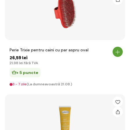
Perie Trixie pentru caini cu par aspru oval
26
,59 lei
21
,98 lei
fără TVA
+ 5 puncte
3 - 7 zile
(La dumneavoastră 21.08.)