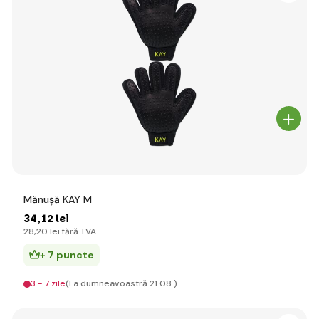
Mănușă KAY M
34
,12 lei
28
,20 lei
fără TVA
+ 7 puncte
3 - 7 zile
(La dumneavoastră 21.08.)