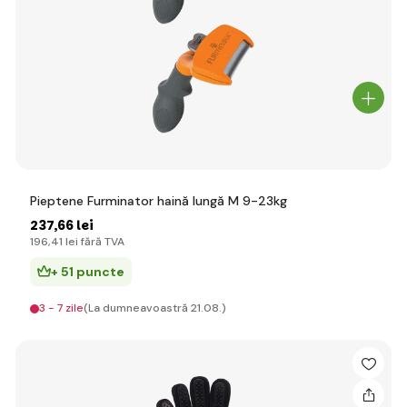
Pieptene Furminator haină lungă M 9-23kg
237
,66 lei
196
,41 lei
fără TVA
+ 51 puncte
3 - 7 zile
(La dumneavoastră 21.08.)