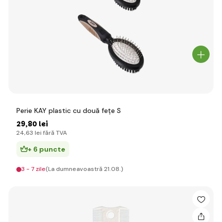
Perie KAY plastic cu două fețe S
29
,80 lei
24
,63 lei
fără TVA
+ 6 puncte
3 - 7 zile
(La dumneavoastră 21.08.)