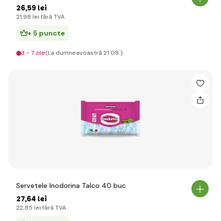
26
,59 lei
21
,98 lei
fără TVA
+ 5 puncte
3 - 7 zile
(La dumneavoastră 21.08.)
Servetele Inodorina Talco 40 buc
27
,64 lei
22
,85 lei
fără TVA