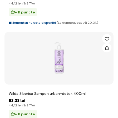
44
,12 lei
fără TVA
+ 11 puncte
Momentan nu este disponibil
(La dumneavoastră 20.01.)
Wilda Siberica Sampon urban-detox 400ml
53
,38 lei
44
,12 lei
fără TVA
+ 11 puncte