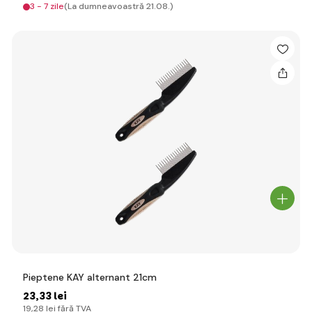
3 - 7 zile
(La dumneavoastră 21.08.)
Pieptene KAY alternant 21cm
23
,33 lei
19
,28 lei
fără TVA