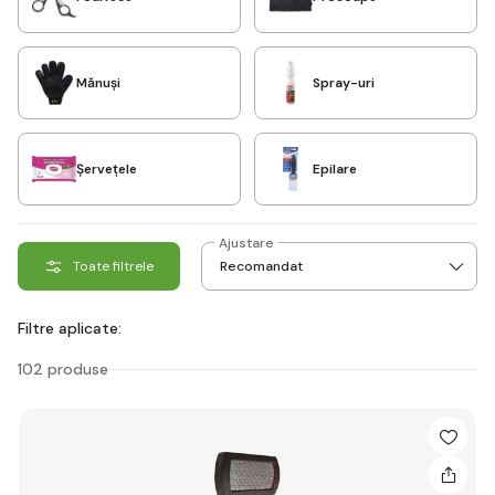
Mănuși
Spray-uri
Șervețele
Epilare
Ajustare
Toate filtrele
Filtre aplicate:
102 produse