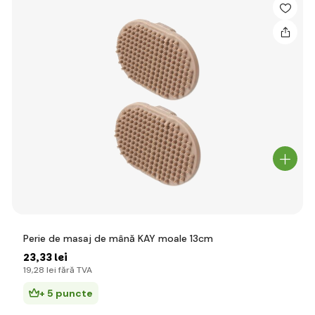
Perie de masaj de mână KAY moale 13cm
23
,33 lei
19
,28 lei
fără TVA
+ 5 puncte