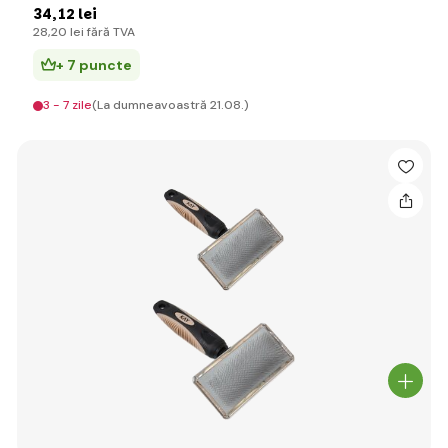
34
,12 lei
28
,20 lei
fără TVA
+ 7 puncte
3 - 7 zile
(La dumneavoastră 21.08.)