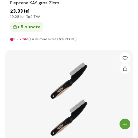
Pieptene KAY gros 21cm
23
,33 lei
19
,28 lei
fără TVA
+ 5 puncte
3 - 7 zile
(La dumneavoastră 21.08.)