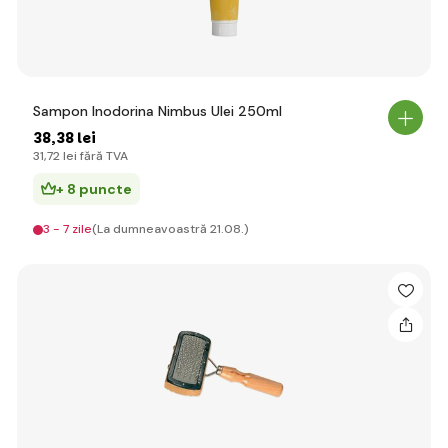
Sampon Inodorina Nimbus Ulei 250ml
38
,38 lei
31
,72 lei
fără TVA
+ 8 puncte
3 - 7 zile
(La dumneavoastră 21.08.)