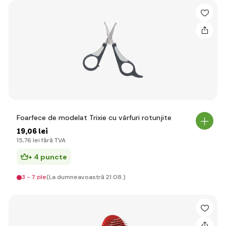
Foarfece de modelat Trixie cu vârfuri rotunjite
19
,06 lei
15
,76 lei
fără TVA
+ 4 puncte
3 - 7 zile
(La dumneavoastră 21.08.)