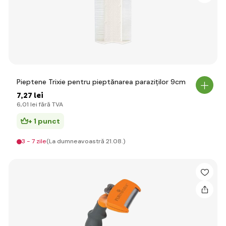
Pieptene Trixie pentru pieptănarea paraziților 9cm
7
,27 lei
6
,01 lei
fără TVA
+ 1 punct
3 - 7 zile
(La dumneavoastră 21.08.)