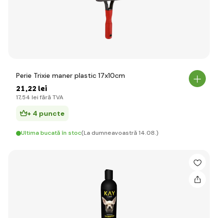
Perie Trixie maner plastic 17x10cm
21
,22 lei
17
,54 lei
fără TVA
+ 4 puncte
Ultima bucată în stoc
(La dumneavoastră 14.08.)