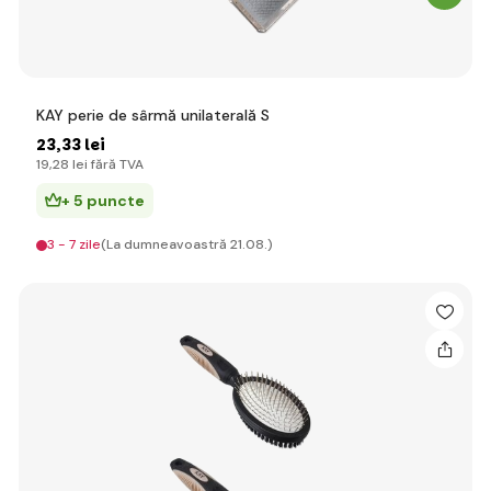
KAY perie de sârmă unilaterală S
23
,33 lei
19
,28 lei
fără TVA
+ 5 puncte
3 - 7 zile
(La dumneavoastră 21.08.)