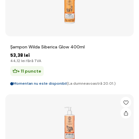
Șampon Wilda Siberica Glow 400ml
53
,38 lei
44
,12 lei
fără TVA
+ 11 puncte
Momentan nu este disponibil
(La dumneavoastră 20.01.)