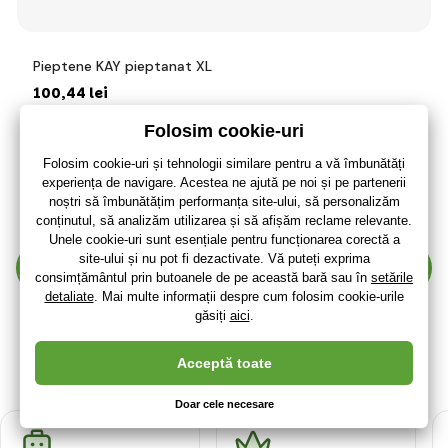
Pieptene KAY pieptanat XL
100
,44 lei
83
,01 lei
fără TVA
+ 21 puncte
3 - 7 zile
(La dumneavoastră 21.08.)
Afișează mai mulți 30 produse
1
2
3
4