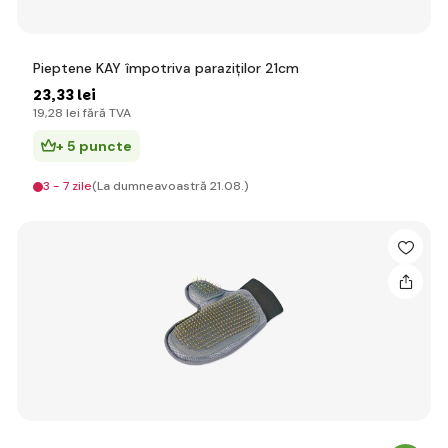
Pieptene KAY împotriva paraziților 21cm
23
,33 lei
19
,28 lei
fără TVA
+ 5 puncte
3 - 7 zile
(La dumneavoastră 21.08.)