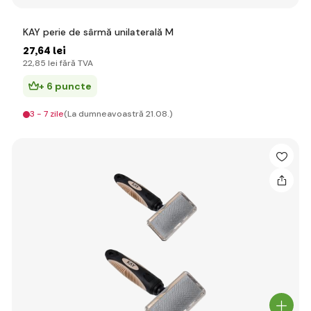
KAY perie de sârmă unilaterală M
27
,64 lei
22
,85 lei
fără TVA
+ 6 puncte
3 - 7 zile
(La dumneavoastră 21.08.)