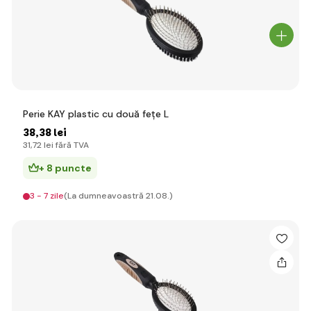
Perie KAY plastic cu două fețe L
38
,38 lei
31
,72 lei
fără TVA
+ 8 puncte
3 - 7 zile
(La dumneavoastră 21.08.)