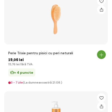
Perie Trixie pentru pisici cu peri naturali
19
,06 lei
15
,76 lei
fără TVA
+ 4 puncte
3 - 7 zile
(La dumneavoastră 21.08.)