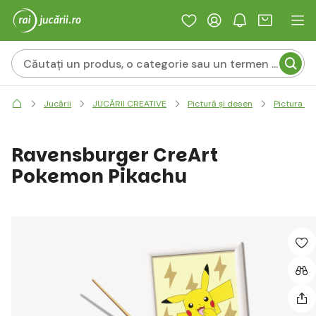
Jucării
JUCĂRII CREATIVE
Pictură și desen
Pictura d
Ravensburger CreArt
Pokemon Pikachu