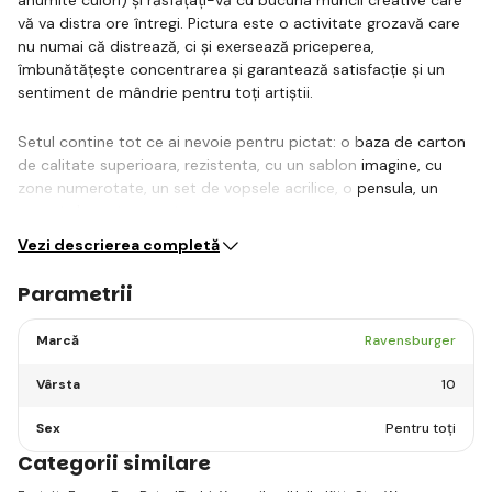
vă va distra ore întregi. Pictura este o activitate grozavă care
nu numai că distrează, ci și exersează priceperea,
îmbunătățește concentrarea și garantează satisfacție și un
sentiment de mândrie pentru toți artiștii.
Setul contine tot ce ai nevoie pentru pictat: o baza de carton
de calitate superioara, rezistenta, cu un sablon imagine, cu
zone numerotate, un set de vopsele acrilice, o pensula, un
suport de carton pentru…
Vezi descrierea completă
Parametrii
Marcă
Ravensburger
Vârsta
10
Sex
Pentru toți
Categorii similare