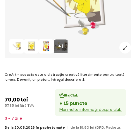
+1
CreArt - aceasta este o distracție creativă literalmente pentru toată
lumea. Deveniți un pictor…
Întregul descriere
RajClub
70
,00 lei
+ 15 puncte
57
,85 lei
fără TVA
Mai multe informații despre club
3 - 7 zile
De la 20.08.2026 în pachetomate
de la 19
,90 lei
(DPD, Packeta,