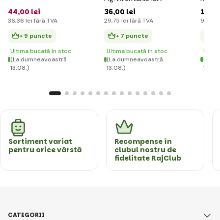
Peppa 2x12 piese
Minec
44
,00 lei
36
,00 lei
119
,0
36
,36 lei
fără TVA
29
,75 lei
fără TVA
98
,35 
+ 9 puncte
+ 7 puncte
+ 
Ultima bucată în stoc
Ultima bucată în stoc
Ultim
(La dumneavoastră
(La dumneavoastră
(La d
13.08.)
13.08.)
13.08.
Sortiment variat
Recompense în
pentru orice vârstă
clubul nostru de
fidelitate RajClub
CATEGORII