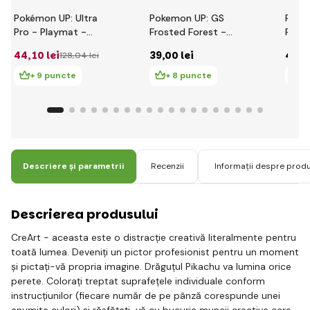
Pokémon UP: Ultra
Pokemon UP: GS
Poke
Pro - Playmat -
Frosted Forest -
Palde
Seria Galerie
Deck Protector
albu
44
,10 lei
39
,00 lei
40
,0
128
,04 lei
Enchanted Glade
acopera 65 buc
+ 9 puncte
+ 8 puncte
+
Descriere și parametrii
Recenzii
Informații despre prod
Descrierea produsului
CreArt - aceasta este o distracție creativă literalmente pentru
toată lumea. Deveniți un pictor profesionist pentru un moment
și pictați-vă propria imagine. Drăguțul Pikachu va lumina orice
perete. Colorați treptat suprafețele individuale conform
instrucțiunilor (fiecare număr de pe pânză corespunde unei
anumite culori) și răsfățați-vă cu bucuria muncii creative care