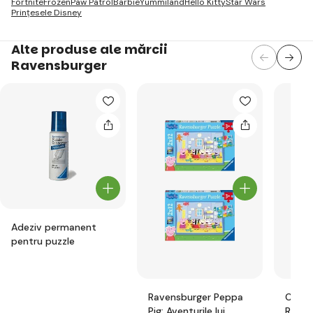
Fortnite
Frozen
Paw Patrol
Barbie
Yummiland
Hello Kitty
Star Wars
Prințesele Disney
Alte produse ale mărcii
Ravensburger
Adeziv permanent
pentru puzzle
Ravensburger Peppa
Cutie
Pig: Aventurile lui
Raven