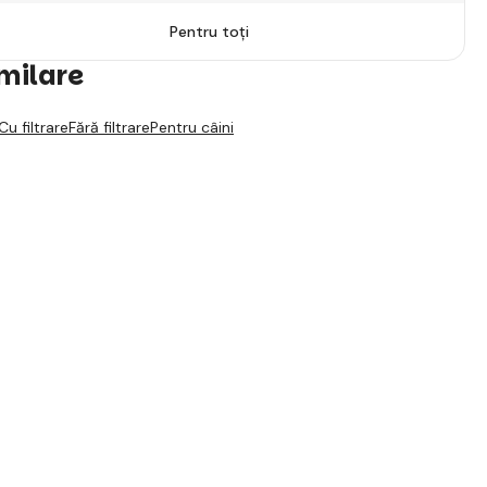
Pentru toți
imilare
Cu filtrare
Fără filtrare
Pentru câini