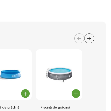
ă de grădină
Piscină de grădină
Intex 26168