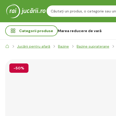
Categorii
produse
Marea reducere de vară
Jucării pentru afară
Bazine
Bazine supraterane
-50%