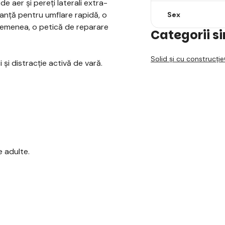
e aer și pereți laterali extra-
ranță pentru umflare rapidă, o
Sex
semenea, o petică de reparare
Categorii s
Solid și cu construcție
i și distracție activă de vară.
 adulte.