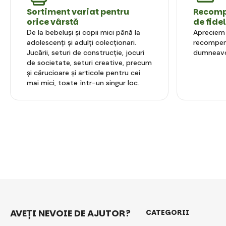
Sortiment variat pentru
Recompe
orice vârstă
de fide
De la bebeluși și copii mici până la
Apreciem l
adolescenți și adulți colecționari.
recompens
Jucării, seturi de construcție, jocuri
dumneavo
de societate, seturi creative, precum
și cărucioare și articole pentru cei
mai mici, toate într-un singur loc.
AVEȚI NEVOIE DE AJUTOR?
CATEGORII