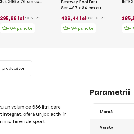
Set 366 x 76 cm cu
INTEX
Bestway Pool Fast
filtrare
305 x
Set 457 x 84 cm cu
filtrare
295
,96 lei
436
,44 lei
185
,
501
,21 lei
898
,06 lei
+ 64 puncte
+ 94 puncte
+ 
e producător
Parametrii
cu un volum de 636 litri, care
Marcă
 integrat, oferă un joc activ în
un mic teren de sport.
Vârsta