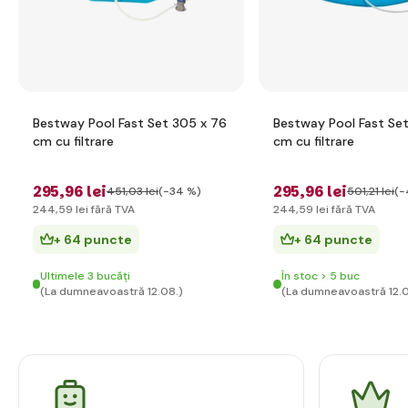
Bestway Pool Fast Set 305 x 76
Bestway Pool Fast Se
cm cu filtrare
cm cu filtrare
295
,96 lei
295
,96 lei
451
,03 lei
(-34 %)
501
,21 lei
(-
244
,59 lei
fără TVA
244
,59 lei
fără TVA
+ 64 puncte
+ 64 puncte
Ultimele 3 bucăți
În stoc > 5 buc
(La dumneavoastră 12.08.)
(La dumneavoastră 12.0