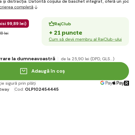
 și distracția. Datorită coșului de baschet integrat, oferă un joc
crierea completă
isi
99
,89 lei
)
RajClub
+ 21 puncte
18 lei
Cum să devii membru al RajClub-ului
ivrare la dumneavoastră
de la 25
,90 lei
(DPD, GLS...)
Adaugă în coș
ie sigură prin plăți
tway
Cod:
OLP102454445