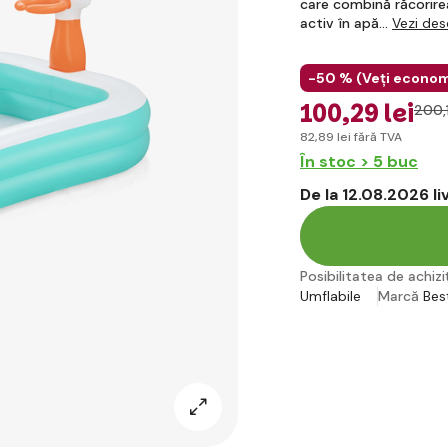
care combină răcorirea
activ în apă…
Vezi des
-50 % (
Veți econom
100
,29 lei
200
,
82
,89 lei
fără TVA
În stoc > 5 buc
De la 12.08.2026 l
Posibilitatea de achiziț
Umflabile
Marcă
Bes