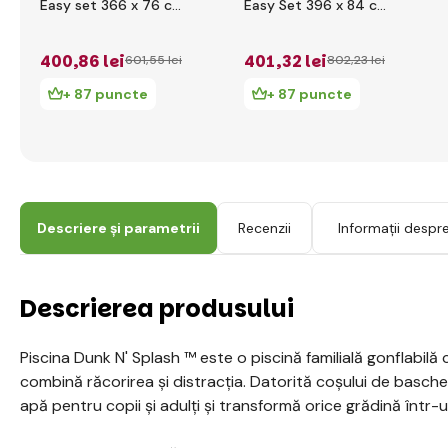
Easy set 366 x 76 cm
Easy Set 396 x 84 cm
cu filtrație cartuș
cu filtrație cartuș
400
,86 lei
401
,32 lei
601
,55 lei
802
,23 lei
+ 87 puncte
+ 87 puncte
Descriere și parametrii
Recenzii
Informații despr
Descrierea produsului
Piscina Dunk N' Splash ™ este o piscină familială gonflabilă 
combină răcorirea și distracția. Datorită coșului de baschet
apă pentru copii și adulți și transformă orice grădină într-