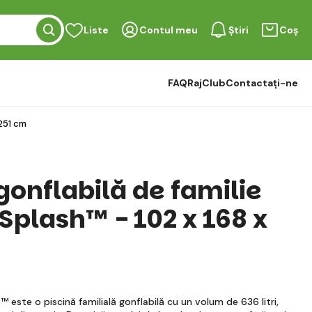
Liste
Contul meu
Știri
Coș
FAQ
RajClub
Contactați-ne
 251 cm
gonflabilă de familie
Splash™ - 102 x 168 x
™ este o piscină familială gonflabilă cu un volum de 636 litri,