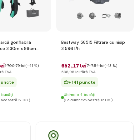
arcă gonflabilă
Bestway 58515 Filtrare cu nisip
rce 3.30m x 86cm
3.596 l/h
ayak
lei
652
,17 lei
1 700
,79 lei
(-41 %)
747
,54 lei
(-13 %)
ră TVA
538
,98 lei
fără TVA
puncte
+ 141 puncte
 bucăți
Ultimele 4 bucăți
avoastră 12.08.)
(La dumneavoastră 12.08.)