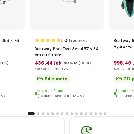
t 366 x 76
5.0
(1
recenzia
)
Bestway B
Hydro-Fo
Bestway Pool Fast Set 457 x 84
Ventura K
cm cu filtrare
436
,44 lei
998
,40 
41 %)
898
,06 lei
(-51 %)
360
,69 lei
fără TVA
825
,12 lei
fă
+ 94 puncte
+ 217 
În stoc > 5 buc
Ultimele 4
8.)
(La dumneavoastră 12.08.)
(La dumne