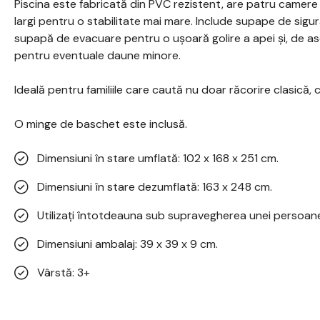
Piscina este fabricată din PVC rezistent, are patru camere d
largi pentru o stabilitate mai mare. Include supape de sigu
supapă de evacuare pentru o ușoară golire a apei și, de a
pentru eventuale daune minore.
Ideală pentru familiile care caută nu doar răcorire clasică, c
O minge de baschet este inclusă.
Dimensiuni în stare umflată: 102 x 168 x 251 cm.
Dimensiuni în stare dezumflată: 163 x 248 cm.
Utilizați întotdeauna sub supravegherea unei persoane
Dimensiuni ambalaj: 39 x 39 x 9 cm.
Vârstă: 3+