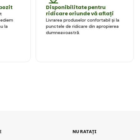
pozit
Disponibilitate pentru
ridicare oriunde vă aflați
t
xpediem
Livrarea produselor confortabil și la
u la
punctele de ridicare din apropierea
dumneavoastră.
E
NU RATAȚI