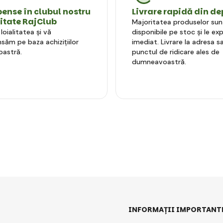
nse în clubul nostru
Livrare rapidă din de
litate RajClub
Majoritatea produselor sun
oialitatea și vă
disponibile pe stoc și le e
ăm pe baza achizițiilor
imediat. Livrare la adresa sa
astră.
punctul de ridicare ales de
dumneavoastră.
INFORMAȚII IMPORTANT