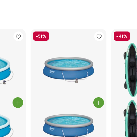
-51%
-41%