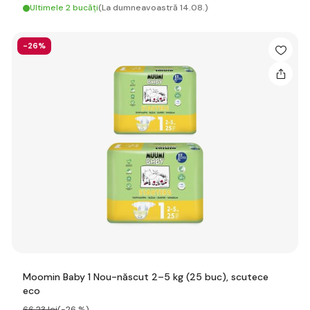
Ultimele 2 bucăți
(La dumneavoastră 14.08.)
-26%
Moomin Baby 1 Nou-născut 2–5 kg (25 buc), scutece
eco
66
,23 lei
(-26 %)