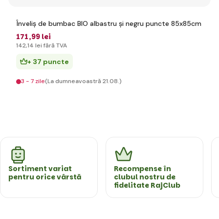
Înveliș de bumbac BIO albastru și negru puncte 85x85cm
171
,99 lei
142
,14 lei
fără TVA
+ 37 puncte
3 - 7 zile
(La dumneavoastră 21.08.)
Sortiment variat
Recompense în
pentru orice vârstă
clubul nostru de
fidelitate RajClub