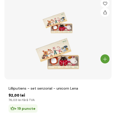
Lilliputiens - set senzorial - unicorn Lena
92
,00 lei
76
,03 lei
fără TVA
+ 19 puncte