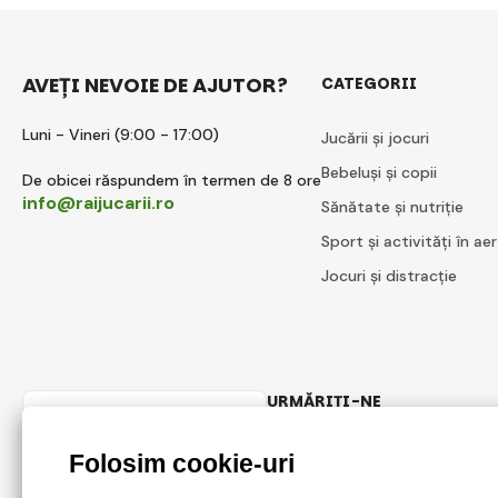
AVEȚI NEVOIE DE AJUTOR?
CATEGORII
Luni - Vineri (9:00 - 17:00)
Jucării și jocuri
Bebeluși și copii
De obicei răspundem în termen de 8 ore
info@raijucarii.ro
Sănătate și nutriție
Sport și activități în aer
Jocuri și distracție
URMĂRIȚI-NE
Romanian
Facebook
Instagram