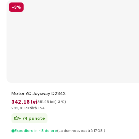
-3%
Motor AC Joysway D2842
342
,16 lei
351
,25 lei
(-3 %)
282
,78 lei
fără TVA
+ 74 puncte
Expediere in 48 de ore
(La dumneavoastră 17.08.)