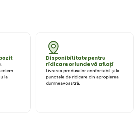
pozit
Disponibilitate pentru
ridicare oriunde vă aflați
t
xpediem
Livrarea produselor confortabil și la
u la
punctele de ridicare din apropierea
dumneavoastră.