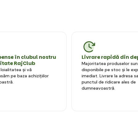
nse în clubul nostru
Livrare rapidă din de
litate RajClub
Majoritatea produselor sun
oialitatea și vă
disponibile pe stoc și le e
ăm pe baza achizițiilor
imediat. Livrare la adresa sa
astră.
punctul de ridicare ales de
dumneavoastră.