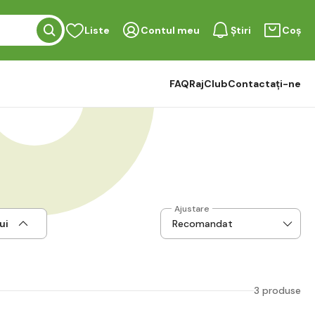
Liste
Contul meu
Știri
Coș
FAQ
RajClub
Contactați-ne
Ajustare
ui
3 produse