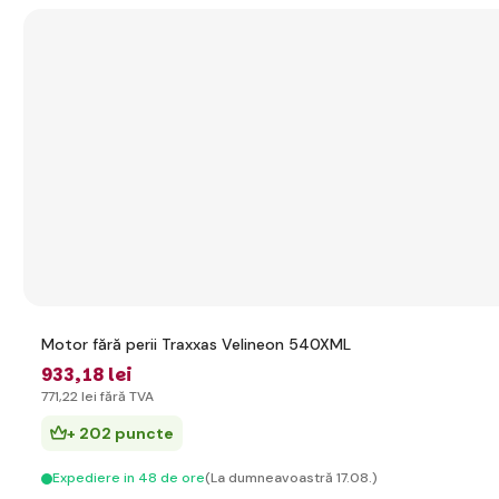
Motor fără perii Traxxas Velineon 540XML
933
,18 lei
771
,22 lei
fără TVA
+ 202 puncte
Expediere in 48 de ore
(La dumneavoastră 17.08.)