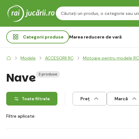
Categorii
produse
Marea reducere de vară
Modele
ACCESORII RC
Motoare pentru modele RC
Nave
3 produse
Toate filtrele
Preț
Marcă
Filtre aplicate: