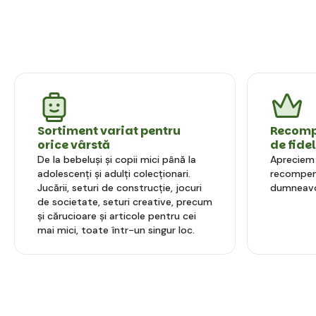
Sortiment variat pentru
Recompe
orice vârstă
de fide
De la bebeluși și copii mici până la
Apreciem l
adolescenți și adulți colecționari.
recompens
Jucării, seturi de construcție, jocuri
dumneavo
de societate, seturi creative, precum
și cărucioare și articole pentru cei
mai mici, toate într-un singur loc.