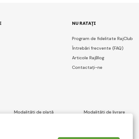
E
NU RATAȚI
Program de fidelitate RajClub
Întrebări frecvente (FAQ)
Articole RajBlog
Contactați-ne
Modalități de plată
Modalități de livrare