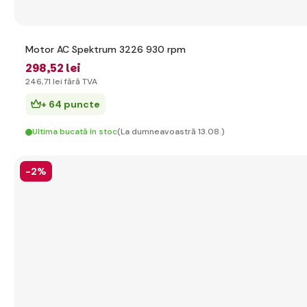
Motor AC Spektrum 3226 930 rpm
298
,52 lei
246
,71 lei
fără TVA
+ 64 puncte
Ultima bucată în stoc
(La dumneavoastră 13.08.)
-2%