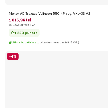
Motor AC Traxxas Velineon 550 4P, reg. VXL-3S V2
1 015
,96 lei
839
,63 lei
fără TVA
+ 220 puncte
Ultima bucată în stoc
(La dumneavoastră 13.08.)
-4%