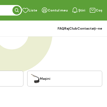
Liste
Contul meu
Știri
Coș
FAQ
RajClub
Contactați-ne
Mașini