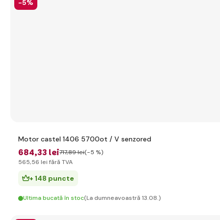
-5%
Motor castel 1406 5700ot / V senzored
684
,33 lei
717
,89 lei
(-5 %)
565
,56 lei
fără TVA
+ 148 puncte
Ultima bucată în stoc
(La dumneavoastră 13.08.)