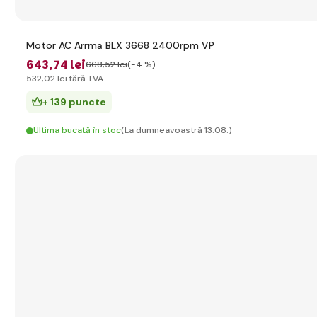
Motor AC Arrma BLX 3668 2400rpm VP
643
,74 lei
668
,52 lei
(-4 %)
532
,02 lei
fără TVA
+ 139 puncte
Ultima bucată în stoc
(La dumneavoastră 13.08.)