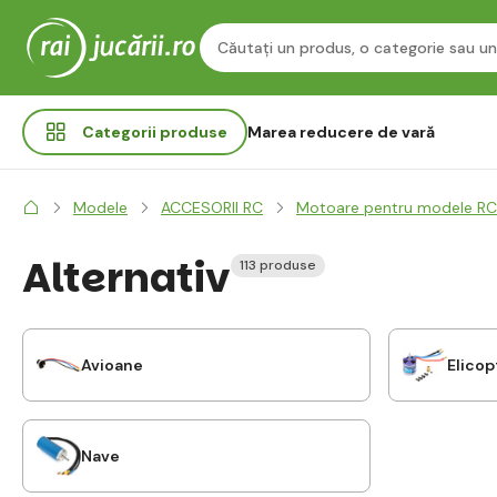
Categorii
produse
Marea reducere de vară
Modele
ACCESORII RC
Motoare pentru modele RC
Alternativ
113 produse
Avioane
Elicop
Nave