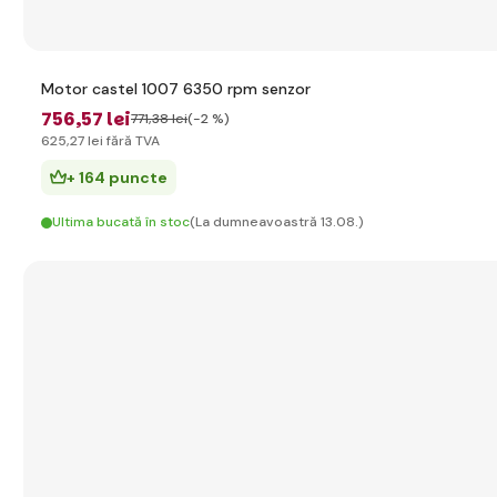
Motor castel 1007 6350 rpm senzor
756
,57 lei
771
,38 lei
(-2 %)
625
,27 lei
fără TVA
+ 164 puncte
Ultima bucată în stoc
(La dumneavoastră 13.08.)