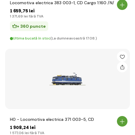
Locomotiva electrica 383 003-1, CD Cargo 1:160 /N/
1 659
,75 lei
1 371
,69 lei
fără TVA
+ 360 puncte
Ultima bucată în stoc
(La dumneavoastră 17.08.)
H0 - Locomotiva electrica 371 003-5, CD
1 908
,24 lei
1 577
,06 lei
fără TVA