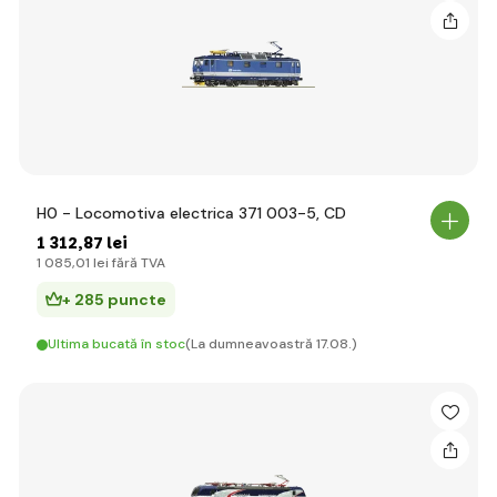
H0 - Locomotiva electrica 371 003-5, CD
1 312
,87 lei
1 085
,01 lei
fără TVA
+ 285 puncte
Ultima bucată în stoc
(La dumneavoastră 17.08.)