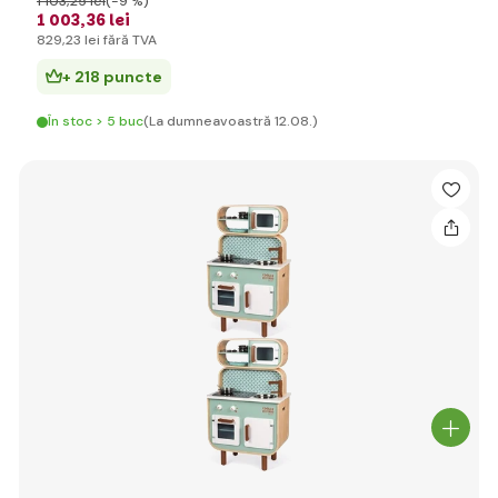
1 103
,25 lei
(-9 %)
1 003
,36 lei
829
,23 lei
fără TVA
+ 218 puncte
În stoc > 5 buc
(La dumneavoastră 12.08.)