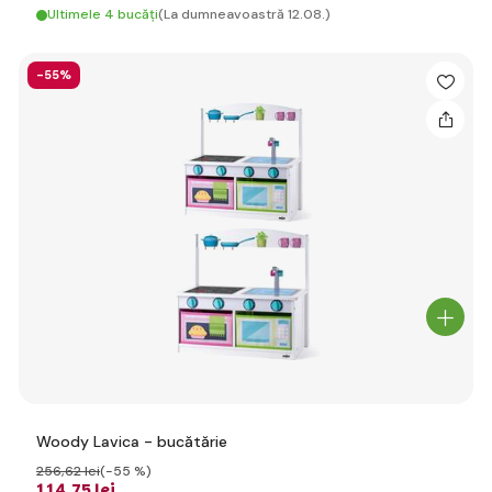
Ultimele 4 bucăți
(La dumneavoastră 12.08.)
-55%
Woody Lavica - bucătărie
256
,62 lei
(-55 %)
114
,75 lei