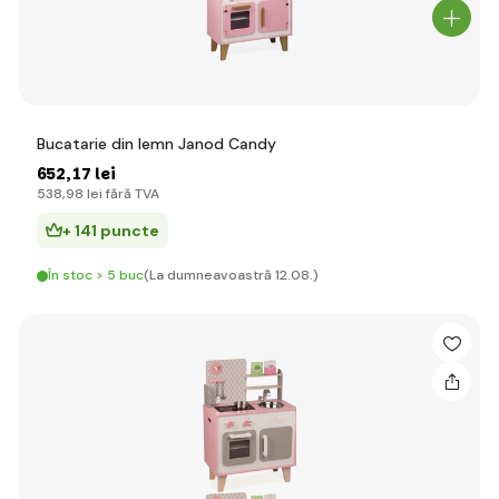
Bucatarie din lemn Janod Candy
652
,17 lei
538
,98 lei
fără TVA
+ 141 puncte
În stoc > 5 buc
(La dumneavoastră 12.08.)