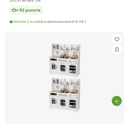
350
,41 lei
fără TVA
+ 92 puncte
Ultimele 2 bucăți
(La dumneavoastră 12.08.)