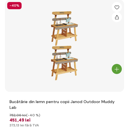
-40%
Bucătărie din lemn pentru copii Janod Outdoor Muddy
Lab
752
,06 lei
(-40 %)
451
,49 lei
373
,13 lei
fără TVA