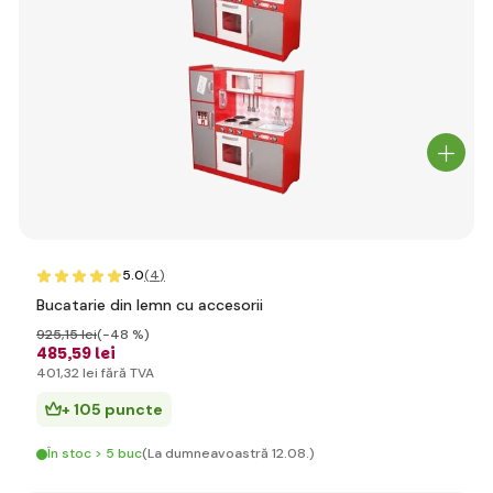
5.0
(4
)
Bucatarie din lemn cu accesorii
925
,15 lei
(-48 %)
485
,59 lei
401
,32 lei
fără TVA
+ 105 puncte
În stoc > 5 buc
(La dumneavoastră 12.08.)