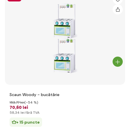
Scaun Woody - bucătărie
153
,77 lei
(-54 %)
70
,60 lei
58
,34 lei
fără TVA
+ 15 puncte