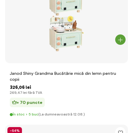
Janod Shiny Grandma Bucătărie mică din lemn pentru
copii
326
,06 lei
269
,47 lei
fără TVA
+ 70 puncte
În stoc > 5 buc
(La dumneavoastră 12.08.)
-54%