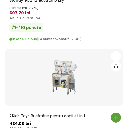
Woody 90242 Bucătărie Lily
802
,23 lei
(-37 %)
507
,70 lei
419
,58 lei
fără TVA
+ 110 puncte
În stoc > 5 buc
(La dumneavoastră 12.08.)
2Kids Toys Bucătărie pentru copii all in 1
424
,00 lei