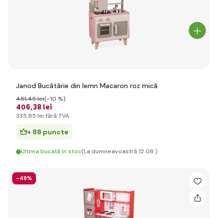
Janod Bucătărie din lemn Macaron roz mică
451
,49 lei
(-10 %)
406
,38 lei
335
,85 lei
fără TVA
+ 88 puncte
Ultima bucată în stoc
(La dumneavoastră 12.08.)
-48%