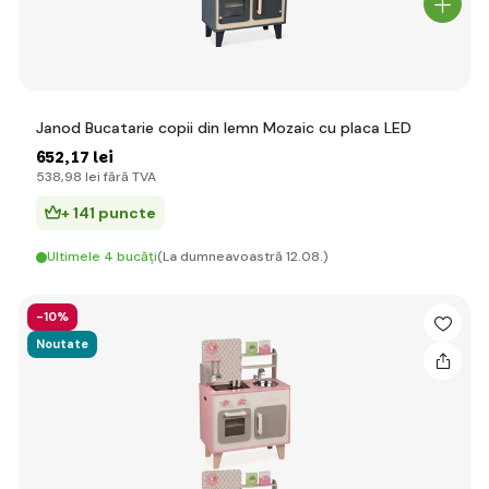
Janod Bucatarie copii din lemn Mozaic cu placa LED
652
,17 lei
538
,98 lei
fără TVA
+ 141 puncte
Ultimele 4 bucăți
(La dumneavoastră 12.08.)
-10%
Noutate