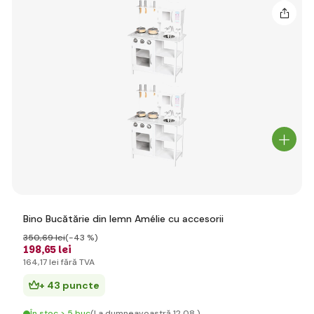
Bino Bucătărie din lemn Amélie cu accesorii
350
,69 lei
(-43 %)
198
,65 lei
164
,17 lei
fără TVA
+ 43 puncte
În stoc > 5 buc
(La dumneavoastră 12.08.)