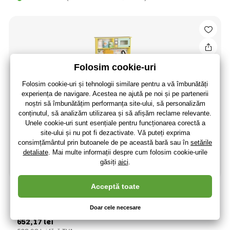
Janod Bucătărie mare din lemn Happy Day galbenă verde
cu accesorii
652
,17 lei