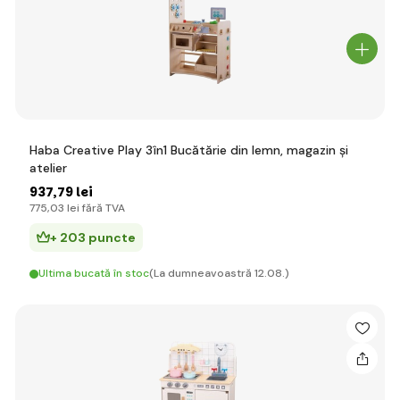
Haba Creative Play 3în1 Bucătărie din lemn, magazin și
atelier
937
,79 lei
775
,03 lei
fără TVA
+ 203 puncte
Ultima bucată în stoc
(La dumneavoastră 12.08.)