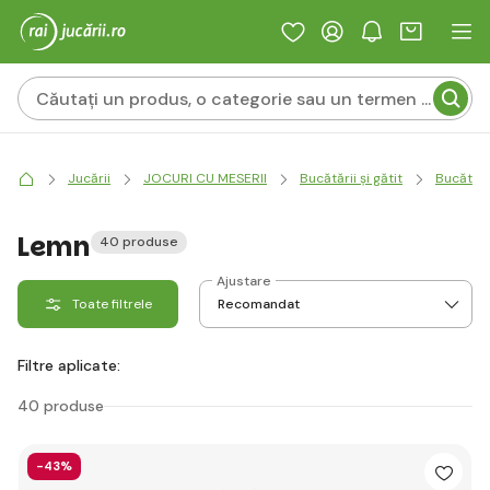
Jucării
JOCURI CU MESERII
Bucătării și gătit
Bucătări
Lemn
40 produse
Ajustare
Toate filtrele
Filtre aplicate:
40 produse
-43%