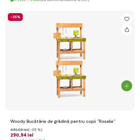
-35%
Woody Bucătărie de grădină pentru copii ´´Rosalie´´
451
,03 lei
(-35 %)
290
,94 lei