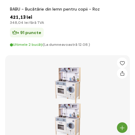
BABU - Bucătărie din lemn pentru copii - Roz
421
,13 lei
348
,04 lei
fără TVA
+ 91 puncte
Ultimele 2 bucăți
(La dumneavoastră 12.08.)