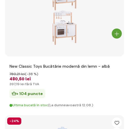
New Classic Toys Bucătărie modernă din lemn - albă
780
,21 lei
(-38 %)
480
,60 lei
397
,19 lei
fără TVA
+ 104 puncte
Ultima bucată în stoc
(La dumneavoastră 12.08.)
-24%