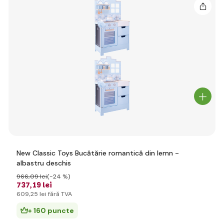
New Classic Toys Bucătărie romantică din lemn -
albastru deschis
966
,09 lei
(-24 %)
737
,19 lei
609
,25 lei
fără TVA
+ 160 puncte