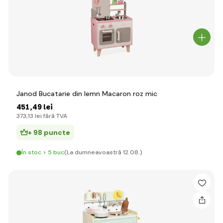
Janod Bucatarie din lemn Macaron roz mic
451
,49 lei
373
,13 lei
fără TVA
+ 98 puncte
În stoc > 5 buc
(La dumneavoastră 12.08.)