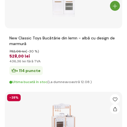
New Classic Toys Bucătărie din lemn - albă cu design de
marmură
752
,06 lei
(-30 %)
528
,00 lei
436
,36 lei
fără TVA
+ 114 puncte
Ultima bucată în stoc
(La dumneavoastră 12.08.)
-38%