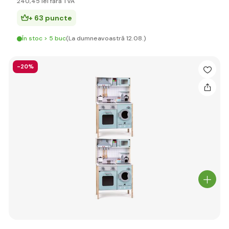
240
,45 lei
fără TVA
+ 63 puncte
În stoc > 5 buc
(La dumneavoastră 12.08.)
-20%