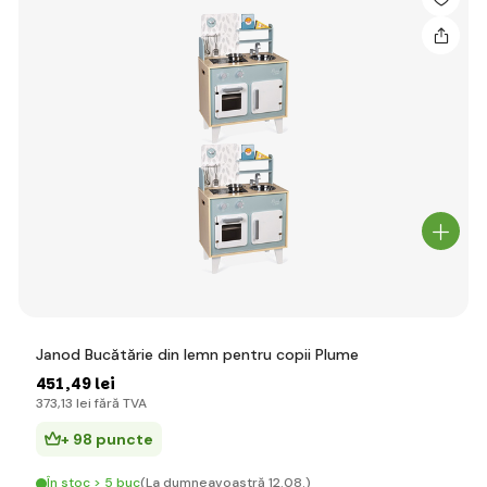
Janod Bucătărie din lemn pentru copii Plume
451
,49 lei
373
,13 lei
fără TVA
+ 98 puncte
În stoc > 5 buc
(La dumneavoastră 12.08.)