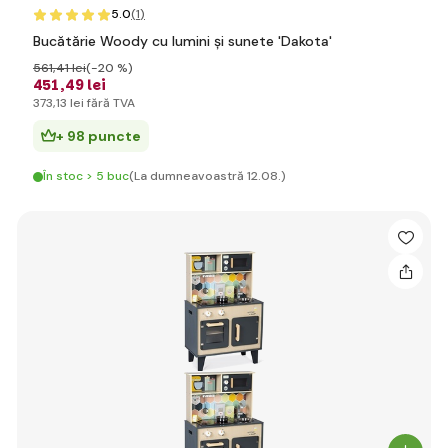
5.0
(1
)
Bucătărie Woody cu lumini și sunete 'Dakota'
561
,41 lei
(-20 %)
451
,49 lei
373
,13 lei
fără TVA
+ 98 puncte
În stoc > 5 buc
(La dumneavoastră 12.08.)