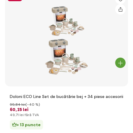
Doloni ECO Line Set de bucătărie bej + 34 piese accesorii
99
,84 lei
(-40 %)
60
,15 lei
49
,71 lei
fără TVA
+ 13 puncte