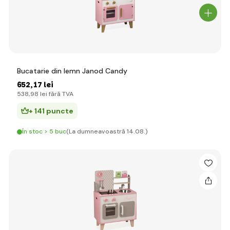
Bucatarie din lemn Janod Candy
652
,17 lei
538
,98 lei
fără TVA
+ 141 puncte
În stoc > 5 buc
(La dumneavoastră 14.08.)