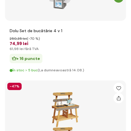
Dolu Set de bucătărie 4 v 1
250
,35 lei
(-70 %)
74
,99 lei
61
,98 lei
fără TVA
+ 16 puncte
În stoc > 5 buc
(La dumneavoastră 14.08.)
-47%