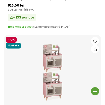
615
,00 lei
508
,26 lei
fără TVA
+ 133 puncte
Ultimele 2 bucăți
(La dumneavoastră 14.08.)
-10%
Noutate