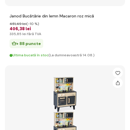
Janod Bucătărie din lemn Macaron roz mică
451
,49 lei
(-10 %)
406
,38 lei
335
,85 lei
fără TVA
+ 88 puncte
Ultima bucată în stoc
(La dumneavoastră 14.08.)