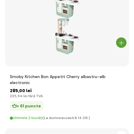
Smoby Kitchen Bon Appetit Cherry albastru-alb
electronic
285
,00 lei
235
,54 lei
fără TVA
+ 61 puncte
Ultimele 2 bucăți
(La dumneavoastră 14.08.)