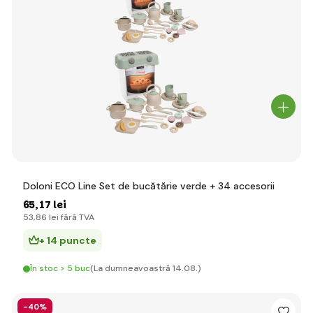
Doloni ECO Line Set de bucătărie verde + 34 accesorii
65
,17 lei
53
,86 lei
fără TVA
+ 14 puncte
În stoc > 5 buc
(La dumneavoastră 14.08.)
-40%