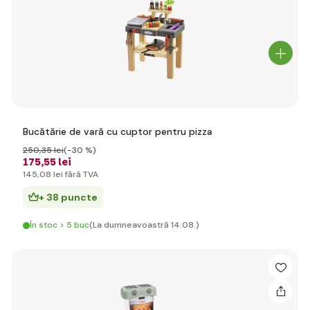
Bucătărie de vară cu cuptor pentru pizza
250
,35 lei
(-30 %)
175
,55 lei
145
,08 lei
fără TVA
+ 38 puncte
În stoc > 5 buc
(La dumneavoastră 14.08.)