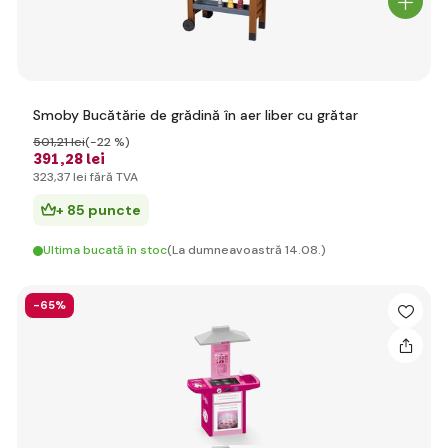
Smoby Bucătărie de grădină în aer liber cu grătar
501
,21 lei
(-22 %)
391
,28 lei
323
,37 lei
fără TVA
+ 85 puncte
Ultima bucată în stoc
(La dumneavoastră 14.08.)
-65%