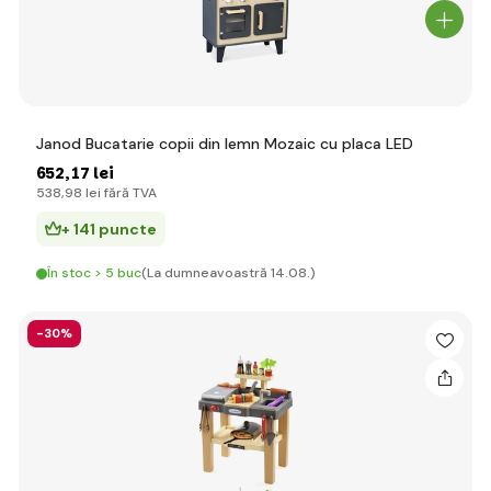
Janod Bucatarie copii din lemn Mozaic cu placa LED
652
,17 lei
538
,98 lei
fără TVA
+ 141 puncte
În stoc > 5 buc
(La dumneavoastră 14.08.)
-30%