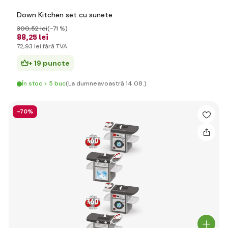
Down Kitchen set cu sunete
300
,52 lei
(-71 %)
88
,25 lei
72
,93 lei
fără TVA
+ 19 puncte
În stoc > 5 buc
(La dumneavoastră 14.08.)
-70%