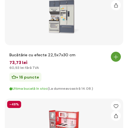
Bucătărie cu efecte 22,5x7x30 cm
73
,73 lei
60
,93 lei
fără TVA
+ 16 puncte
Ultima bucată în stoc
(La dumneavoastră 14.08.)
-48%