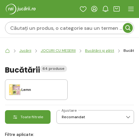
Jucării
JOCURI CU MESERII
Bucătării și gătit
Bucătări
Bucătării
64 produse
Lemn
Ajustare
Toate filtrele
Filtre aplicate: