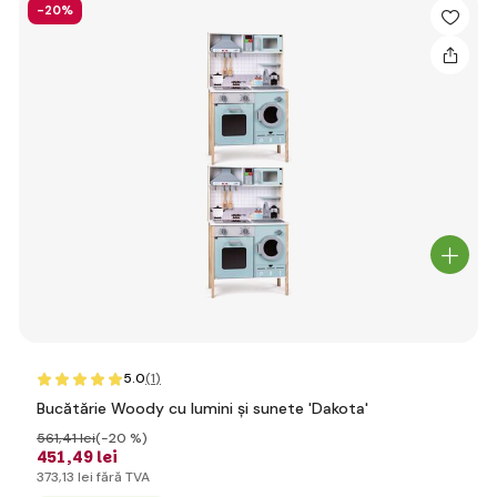
-20%
5.0
(1
)
Bucătărie Woody cu lumini și sunete 'Dakota'
561
,41 lei
(-20 %)
451
,49 lei
373
,13 lei
fără TVA