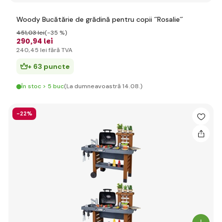
Woody Bucătărie de grădină pentru copii ´´Rosalie´´
451
,03 lei
(-35 %)
290
,94 lei
240
,45 lei
fără TVA
+ 63 puncte
În stoc > 5 buc
(La dumneavoastră 14.08.)
-22%