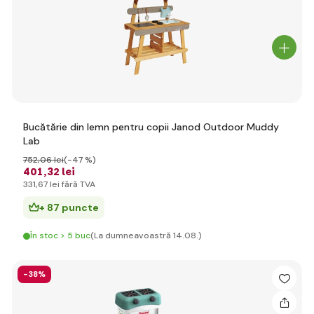
Bucătărie din lemn pentru copii Janod Outdoor Muddy
Lab
752
,06 lei
(-47 %)
401
,32 lei
331
,67 lei
fără TVA
+ 87 puncte
În stoc > 5 buc
(La dumneavoastră 14.08.)
-38%