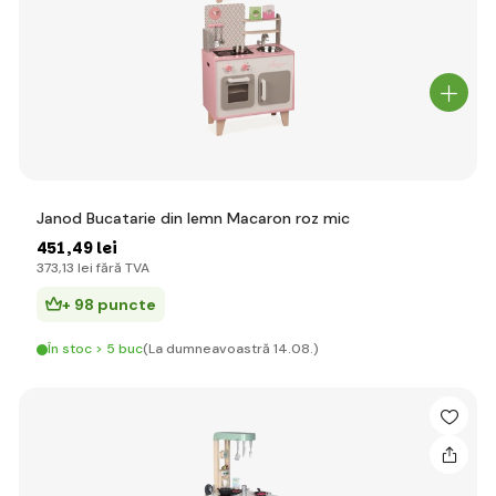
Janod Bucatarie din lemn Macaron roz mic
451
,49 lei
373
,13 lei
fără TVA
+ 98 puncte
În stoc > 5 buc
(La dumneavoastră 14.08.)