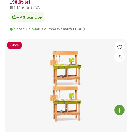
198
,65 lei
164
,17 lei
fără TVA
+ 43 puncte
În stoc > 5 buc
(La dumneavoastră 14.08.)
-35%