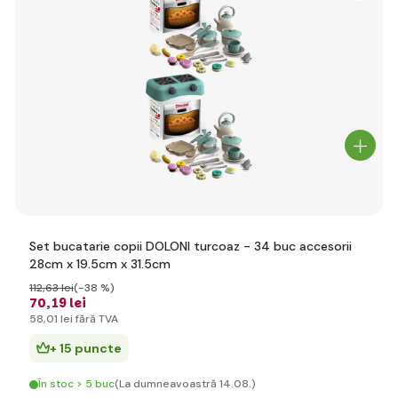
Set bucatarie copii DOLONI turcoaz - 34 buc accesorii
28cm x 19.5cm x 31.5cm
112
,63 lei
(-38 %)
70
,19 lei
58
,01 lei
fără TVA
+ 15 puncte
În stoc > 5 buc
(La dumneavoastră 14.08.)