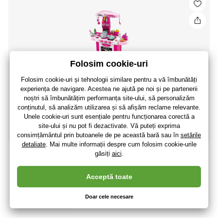
Bucătărie pentru copii Baby Mix mic bucătar roz
242
,36 lei
200
,30 lei
fără TVA
+ 52 puncte