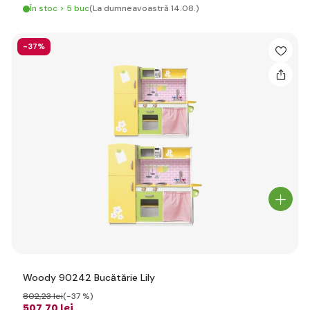
În stoc > 5 buc
(La dumneavoastră 14.08.)
-37%
Woody 90242 Bucătărie Lily
802
,23 lei
(-37 %)
507
,70 lei