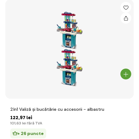
2în1 Valiză și bucătărie cu accesorii - albastru
122
,97 lei
101
,63 lei
fără TVA
+ 26 puncte