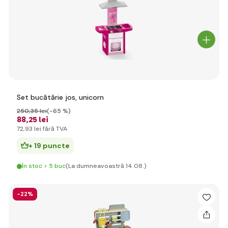
Set bucătărie jos, unicorn
250
,35 lei
(-65 %)
88
,25 lei
72
,93 lei
fără TVA
+ 19 puncte
În stoc > 5 buc
(La dumneavoastră 14.08.)
-22%