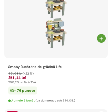
Smoby Bucătărie de grădină Life
451
,03 lei
(-22 %)
351
,14 lei
290
,20 lei
fără TVA
+ 76 puncte
Ultimele 3 bucăți
(La dumneavoastră 14.08.)