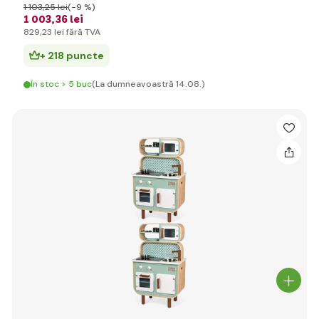
1 103
,25 lei
(-9 %)
1 003
,36 lei
829
,23 lei
fără TVA
+ 218 puncte
În stoc > 5 buc
(La dumneavoastră 14.08.)