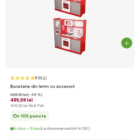
5.0
(4
)
Bucatarie din lemn cu accesorii
925
,15 lei
(-48 %)
485
,59 lei
401
,32 lei
fără TVA
+ 105 puncte
În stoc > 5 buc
(La dumneavoastră 14.08.)