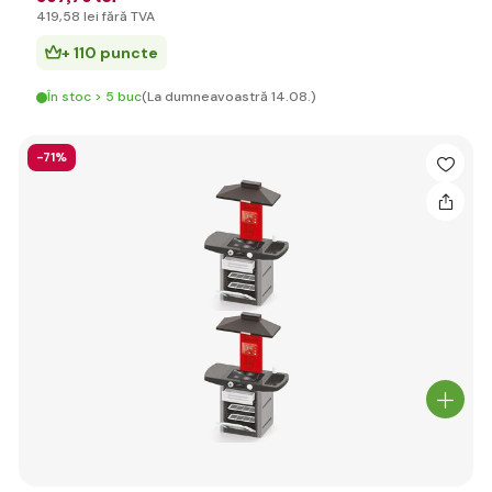
419
,58 lei
fără TVA
+ 110 puncte
În stoc > 5 buc
(La dumneavoastră 14.08.)
-71%