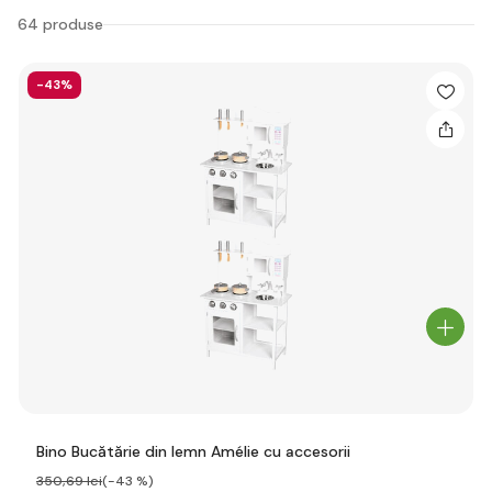
64 produse
-43%
Bino Bucătărie din lemn Amélie cu accesorii
350
,69 lei
(-43 %)