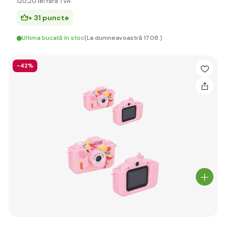
120
,20 lei
fără TVA
+ 31 puncte
Ultima bucată în stoc
(La dumneavoastră 17.08.)
-42%