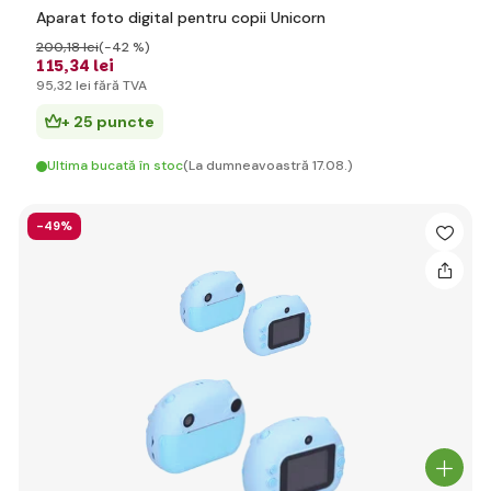
Aparat foto digital pentru copii Unicorn
200
,18 lei
(-42 %)
115
,34 lei
95
,32 lei
fără TVA
+ 25 puncte
Ultima bucată în stoc
(La dumneavoastră 17.08.)
-49%