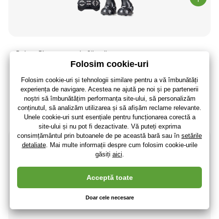
Robot Blast negru de Silverlit
163
,56 lei
135
,17 lei
fără TVA
+ 35 puncte
Ultima bucată în stoc
(La dumneavoastră 17.08.)