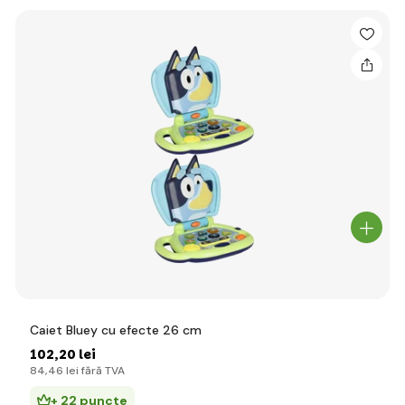
Caiet Bluey cu efecte 26 cm
102
,20 lei
84
,46 lei
fără TVA
+ 22 puncte