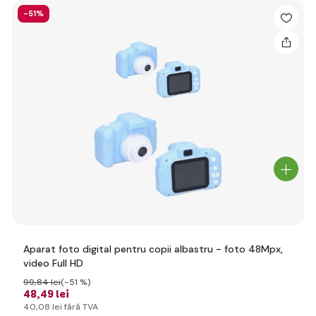
-51%
Aparat foto digital pentru copii albastru - foto 48Mpx,
video Full HD
99
,84 lei
(-51 %)
48
,49 lei
40
,08 lei
fără TVA