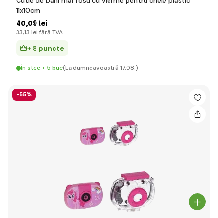
Cutie de bani mar rosu cu vierme pentru cheie plastic
11x10cm
40
,09 lei
33
,13 lei
fără TVA
+ 8 puncte
În stoc > 5 buc
(La dumneavoastră 17.08.)
-55%