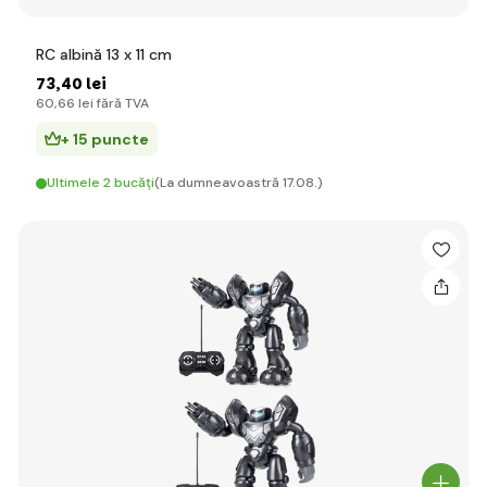
RC albină 13 x 11 cm
73
,40 lei
60
,66 lei
fără TVA
+ 15 puncte
Ultimele 2 bucăți
(La dumneavoastră 17.08.)