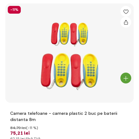
-11%
Camera telefoane - camera plastic 2 buc pe baterii
distanta 8m
84
,79 lei
(-11 %)
75
,21 lei
62
,15 lei
fără TVA