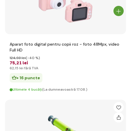
Aparat foto digital pentru copii roz - foto 48Mpx, video
Full HD
124
,93 lei
(-40 %)
75
,21 lei
62
,15 lei
fără TVA
+ 16 puncte
Ultimele 4 bucăți
(La dumneavoastră 17.08.)