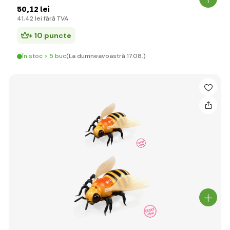
50
,12 lei
41
,42 lei
fără TVA
+ 10 puncte
În stoc > 5 buc
(La dumneavoastră 17.08.)