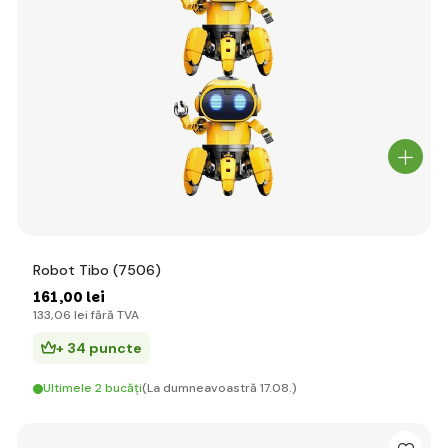
Robot Tibo (7506)
161
,00 lei
133
,06 lei
fără TVA
+ 34 puncte
Ultimele 2 bucăți
(La dumneavoastră 17.08.)