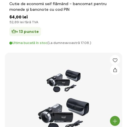
Cutie de economii seif flămând - bancomat pentru
monede și bancnote cu cod PIN
64
,00 lei
52
,89 lei
fără TVA
+ 13 puncte
Ultima bucată în stoc
(La dumneavoastră 17.08.)