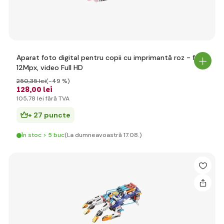
Aparat foto digital pentru copii cu imprimantă roz - foto
12Mpx, video Full HD
250
,35 lei
(-49 %)
128
,00 lei
105
,78 lei
fără TVA
+ 27 puncte
În stoc > 5 buc
(La dumneavoastră 17.08.)