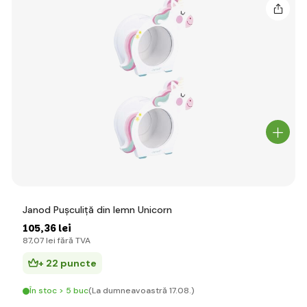
Janod Pușculiță din lemn Unicorn
105
,36 lei
87
,07 lei
fără TVA
+ 22 puncte
În stoc > 5 buc
(La dumneavoastră 17.08.)