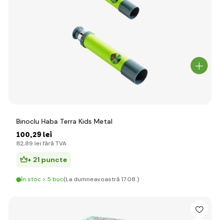
Binoclu Haba Terra Kids Metal
100
,29 lei
82
,89 lei
fără TVA
+ 21 puncte
În stoc > 5 buc
(La dumneavoastră 17.08.)