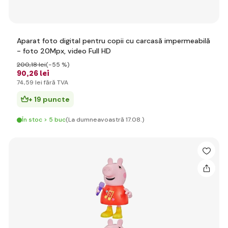
Aparat foto digital pentru copii cu carcasă impermeabilă
- foto 20Mpx, video Full HD
200
,18 lei
(-55 %)
90
,26 lei
74
,59 lei
fără TVA
+ 19 puncte
În stoc > 5 buc
(La dumneavoastră 17.08.)