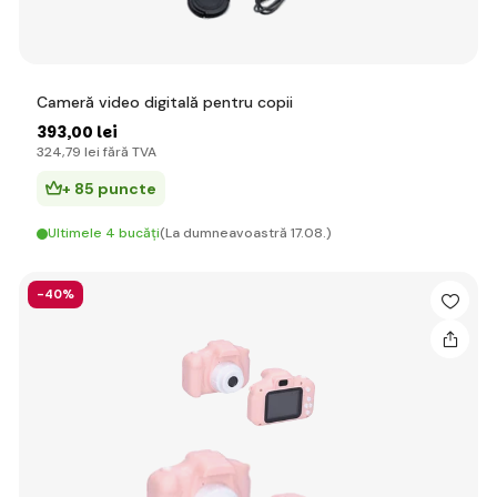
Cameră video digitală pentru copii
393
,00 lei
324
,79 lei
fără TVA
+ 85 puncte
Ultimele 4 bucăți
(La dumneavoastră 17.08.)
-40%