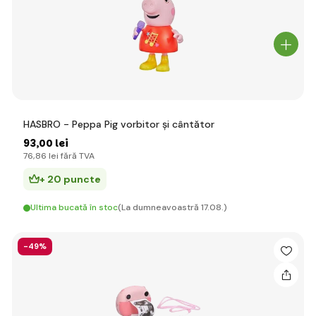
HASBRO - Peppa Pig vorbitor și cântător
93
,00 lei
76
,86 lei
fără TVA
+ 20 puncte
Ultima bucată în stoc
(La dumneavoastră 17.08.)
-49%