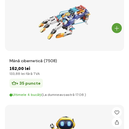
Mână cibernetică (7508)
162
,00 lei
133
,88 lei
fără TVA
+ 35 puncte
Ultimele 4 bucăți
(La dumneavoastră 17.08.)