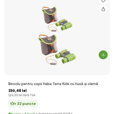
Binoclu pentru copii Haba Terra Kids cu husă și clemă
150
,46 lei
124
,35 lei
fără TVA
+ 32 puncte
În stoc > 5 buc
(La dumneavoastră 17.08.)