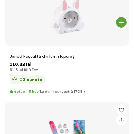
Janod Pușculiță din lemn Iepuraș
110
,33 lei
91
,18 lei
fără TVA
+ 23 puncte
În stoc > 5 buc
(La dumneavoastră 17.08.)