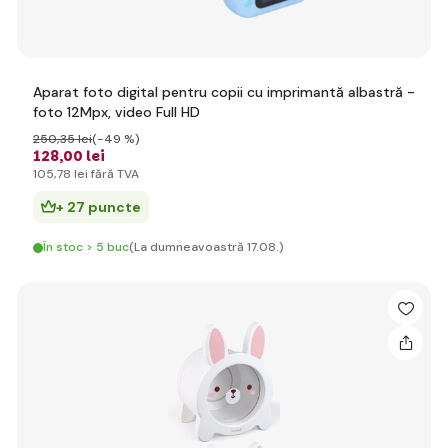
Aparat foto digital pentru copii cu imprimantă albastră -
foto 12Mpx, video Full HD
250
,35 lei
(-49 %)
128
,00 lei
105
,78 lei
fără TVA
+ 27 puncte
În stoc > 5 buc
(La dumneavoastră 17.08.)