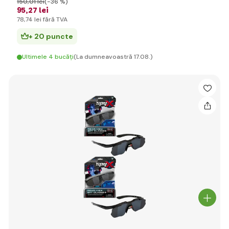
150
,01 lei
(-36 %)
95
,27 lei
78
,74 lei
fără TVA
+ 20 puncte
Ultimele 4 bucăți
(La dumneavoastră 17.08.)