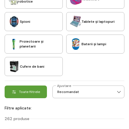
robotice
Spioni
Tablete și laptopuri
Proiectoare și
Baterii și lampi
planetarii
Cufere de bani
Ajustare
Toate filtrele
Filtre aplicate:
262 produse