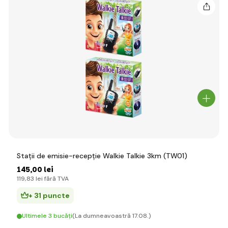
Stații de emisie-recepție Walkie Talkie 3km (TW01)
145
,00 lei
119
,83 lei
fără TVA
+ 31 puncte
Ultimele 3 bucăți
(La dumneavoastră 17.08.)