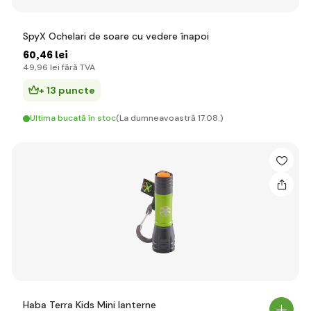
SpyX Ochelari de soare cu vedere înapoi
60
,46 lei
49
,96 lei
fără TVA
+ 13 puncte
Ultima bucată în stoc
(La dumneavoastră 17.08.)
Haba Terra Kids Mini lanterne