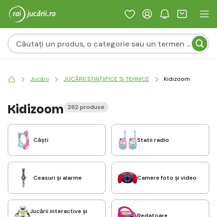
Jucării
JUCĂRII ȘTINȚIIFICE ȘI TEHNICE
Kidizoom
Kidizoom
262 produse
Căști
Statii radio
Ceasuri și alarme
Camere foto și video
Jucării interactive și
Redatoare