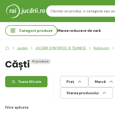
Categorii
produse
Marea reducere de vară
Jucării
JUCĂRII ȘTINȚIIFICE ȘI TEHNICE
Kidizoom
Căști
15 produse
Toate filtrele
Preț
Marcă
Starea produsului
Filtre aplicate: