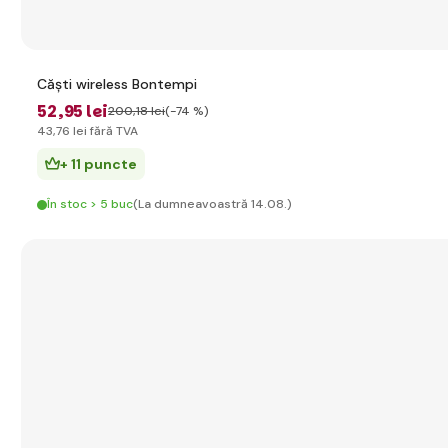
Căști wireless Bontempi
52
,95 lei
200
,18 lei
(-74 %)
43
,76 lei
fără TVA
+ 11 puncte
În stoc > 5 buc
(La dumneavoastră 14.08.)