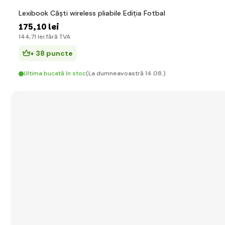
Lexibook Căști wireless pliabile Ediția Fotbal
175
,10 lei
144
,71 lei
fără TVA
+ 38 puncte
Ultima bucată în stoc
(La dumneavoastră 14.08.)