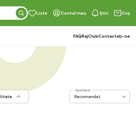
Liste
Contul meu
Știri
Coș
FAQ
RajClub
Contactați-ne
Ajustare
litate