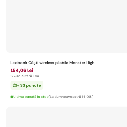
Lexibook Căști wireless pliabile Monster High
154
,06 lei
127
,32 lei
fără TVA
+ 33 puncte
Ultima bucată în stoc
(La dumneavoastră 14.08.)