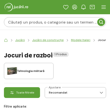
Jucării
Jucării de construcție
Modele Italeri
Jocuri d
Jocuri de razboi
1 Produs
Tehnologia militară
Ajustare
Toate filtrele
Filtre aplicate: