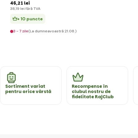
46
,21 lei
38
,19 lei
fără TVA
+ 10 puncte
3 - 7 zile
(La dumneavoastră 21.08.)
Sortiment variat
Recompense în
pentru orice vârstă
clubul nostru de
fidelitate RajClub