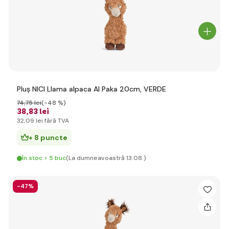
Pluș NICI Llama alpaca Al Paka 20cm, VERDE
74
,75 lei
(-48 %)
38
,83 lei
32
,09 lei
fără TVA
+ 8 puncte
În stoc > 5 buc
(La dumneavoastră 13.08.)
-47%