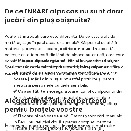
De ce INKARI alpacas nu sunt doar
jucării din pluș obișnuite?
Poate vă întrebați care este diferența. De ce este atât de
multă agitație în jurul acestor animale? Răspunsul se află în
material și poveste. Fiecare
jucărie din pluș
din această
colecție este fabricată din lână de alpaca autentică, care este
✅ Minune hipoalergenică:
Lâna de alpaca nu conține
considerată unul dintre cele mai fine și luxoase fire din lume.
lanolină, ceea ce este principalul motiv pentru care lâna
Spre deosebire de înlocuitorii sintetici,
Inkari alpacas
oferă o
obișnuită de oaie poate provoca mâncărimi sau alergii.
experiență pe care trebuie să o simțiți pe propria piele.
Aceste
jucării din pluș
sunt astfel potrivite și pentru
alergici și persoanele cu piele sensibilă.
✅ Capacități termoregulatoare:
La fel ca alpacii vii din
Anzi, și acești
pufoși
au capacitatea de a menține
Alegeți dimensiunea perfectă
temperatura. Sunt plăcuți la atingere atât iarna, cât și
pentru brațele voastre
vara.
✅ Fiecare piesă este unică:
Datorită fabricării manuale
în Peru, nu veți găsi două alpacas complet identice.
În categoria noastră veți găsi
Inkari alpacas
în mai multe
Fiecare are propria expresie, textură a blănii și