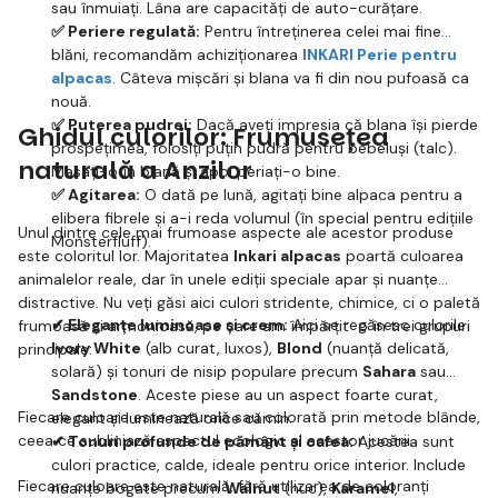
sau înmuiați. Lâna are capacități de auto-curățare.
✅ Periere regulată:
Pentru întreținerea celei mai fine
blăni, recomandăm achiziționarea
INKARI Perie pentru
alpacas
. Câteva mișcări și blana va fi din nou pufoasă ca
nouă.
✅ Puterea pudrei:
Dacă aveți impresia că blana își pierde
Ghidul culorilor: Frumusețea
prospețimea, folosiți puțin pudră pentru bebeluși (talc).
naturală a Anzilor
Masați-o în blană și apoi periați-o bine.
✅ Agitarea:
O dată pe lună, agitați bine alpaca pentru a
elibera fibrele și a-i reda volumul (în special pentru edițiile
Unul dintre cele mai frumoase aspecte ale acestor produse
Monsterfluff).
este coloritul lor. Majoritatea
Inkari alpacas
poartă culoarea
animalelor reale, dar în unele ediții speciale apar și nuanțe
distractive. Nu veți găsi aici culori stridente, chimice, ci o paletă
✔ Eleganțe luminoase și crem:
Aici se regăsesc culorile
frumoasă și armonioasă, pe care am împărțit-o în trei grupuri
Ivory White
(alb curat, luxos),
Blond
(nuanță delicată,
principale:
solară) și tonuri de nisip populare precum
Sahara
sau
Sandstone
. Aceste piese au un aspect foarte curat,
Fiecare culoare este naturală sau colorată prin metode blânde,
elegant și luminează orice cămin.
ceea ce subliniază aspectul ecologic al acestor jucării.
✔ Tonuri profunde de pământ și cafea:
Acestea sunt
culori practice, calde, ideale pentru orice interior. Include
Fiecare culoare este naturală, fără utilizarea de coloranți
nuanțe bogate precum
Walnut
(nuc),
Karamel
,