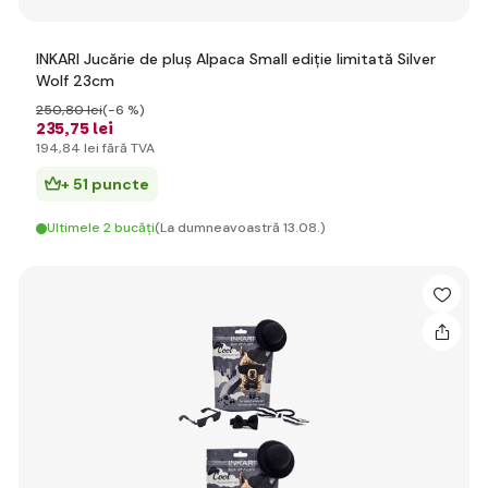
INKARI Jucărie de pluș Alpaca Small ediție limitată Silver
Wolf 23cm
250
,80 lei
(-6 %)
235
,75 lei
194
,84 lei
fără TVA
+ 51 puncte
Ultimele 2 bucăți
(La dumneavoastră 13.08.)