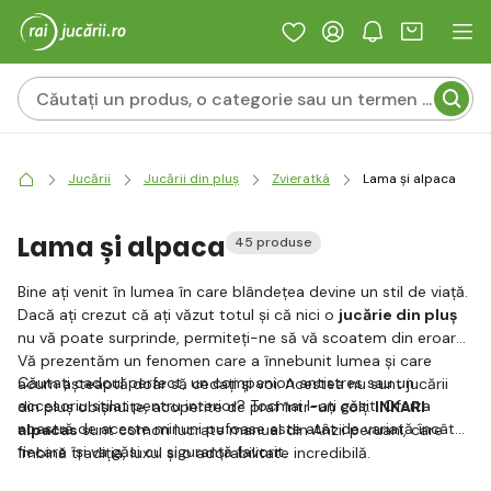
Jucării
Jucării din pluș
Zvieratká
Lama și alpaca
Lama și alpaca
45 produse
Bine ați venit în lumea în care blândețea devine un stil de viață.
Dacă ați crezut că ați văzut totul și că nici o
jucărie din pluș
nu vă poate surprinde, permiteți-ne să vă scoatem din eroare.
Vă prezentăm un fenomen care a înnebunit lumea și care
Căutați cadoul perfect, un companion antistres sau un
acum așteaptă doar să cedați și voi. Acestea nu sunt jucării
accesoriu stilat pentru interior? Tocmai l-ați găsit. Oferta
din pluș obișnuite, acoperite de praf într-un colț.
INKARI
noastră de aceste minuni pufoase este atât de variată încât
alpacas
sunt comori lucrate manual din Anzii peruani, care
fiecare își va găsi cu siguranță favorit.
îmbină tradiția, luxul și o adorabilitate incredibilă.