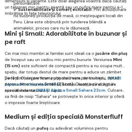
dimensiuni și variante. Este doar alegerea voastră dacă căutați
personalitate.
un talisman mic pentru geantă sau un pufoș mare pentru a-l
✅ Sustenabilitate și comerț echitabil:
Prin achiziționare
îmbrățișa în fața televizorului.
nu susțineți producția de masă, ci meșteșugarii locali din
Peru. Lâna este obținută prin tunderea blândă a
animalelor, proces care nu le dăunează.
Mini și Small: Adorabilitate în buzunar și
pe raft
Cei mai mici membri ai familiei sunt ideali ca o
jucărie din pluș
de început sau un cadou mic pentru bucurie. Versiunea
Mini
(15 cm)
este suficient de compactă pentru a nu ocupa mult
spațiu, dar totuși destul de mare pentru a aduce un zâmbet
Dacă doriți un partener puțin mai mare pentru birou, optați
pe față. O alegere foarte populară este, de exemplu,
INKARI
pentru dimensiunea
Small (23 cm)
. Clienții au îndrăgit în
Alpaca Mini Hazelnut 15cm
, al cărei nuanță de alun pare
special varianta
INKARI Alpaca Small Sahara 23cm
. Culoarea
incredibil de naturală și caldă.
sa fină de nisip "Sahara" se potrivește în orice interior și oferă
o impresie foarte liniștitoare.
Medium și ediția specială Monsterfluff
Dacă căutați un
pufoș
cu adevărat voluminos pentru