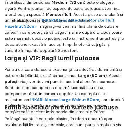
îmbrățișat, dimensiunea
Medium (32 cm)
este o alegere
sigură. Pentru iubitorii de experiențe extra pufoase, avem în
ofertă ediția specială
Monsterfluff
. Aceste piese au o blană și
Un hit absolut este
INKARI Alpaca Medium Monsterfluff
mai densă și mai lungă decât modelele clasice.
Hazelnut 32cm
. Imaginați-vă cea mai fină blană de culoare
cafea, în care puteți să vă băgați mâinile după o zi obositoare.
Este mai mult decât o jucărie, este un instrument antistres și o
decorațiune luxoasă în același timp. În ofertă veți găsi și
variante în nuanța populară Sandstone.
Large și VIP: Regii lumii pufoase
Pentru cei care doresc o experiență cu adevărat dominantă și
extrem de blândă, există dimensiunea
Large (50 cm)
. Acești
pufoși
uriași vor deveni punctul central al oricărei camere.
Sunt ideali pe canapea ca o pernă luxoasă sau ca un
companion tăcut în camera copiilor. Un exemplu este
majestuoasa
INKARI Alpaca Large Walnut 50cm
, care îmbină
o blândețe extremă cu o nuanță bogată de nuc, care
Ediția specială pentru suflete jucăușe
completează perfect interioarele din lemn și pământ.
Pe lângă nuanțele naturale clasice, în oferta noastră apar
regulat ediții limitate și speciale, care sunt pur și simplu un vis