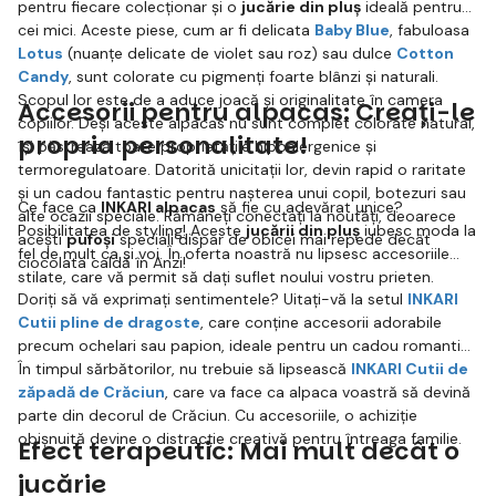
pentru fiecare colecționar și o
jucărie din pluș
ideală pentru
cei mici. Aceste piese, cum ar fi delicata
Baby Blue
, fabuloasa
Lotus
(nuanțe delicate de violet sau roz) sau dulce
Cotton
Candy
, sunt colorate cu pigmenți foarte blânzi și naturali.
Scopul lor este de a aduce joacă și originalitate în camera
Accesorii pentru alpacas: Creați-le
copiilor. Deși aceste alpacas nu sunt complet colorate natural,
propria personalitate!
își păstrează toate proprietățile hipoalergenice și
termoregulatoare. Datorită unicitații lor, devin rapid o raritate
și un cadou fantastic pentru nașterea unui copil, botezuri sau
Ce face ca
INKARI alpacas
să fie cu adevărat unice?
alte ocazii speciale. Rămâneți conectați la noutăți, deoarece
Posibilitatea de styling! Aceste
jucării din pluș
iubesc moda la
acești
pufoși
speciali dispar de obicei mai repede decât
fel de mult ca și voi. În oferta noastră nu lipsesc accesoriile
ciocolata caldă în Anzi!
stilate, care vă permit să dați suflet noului vostru prieten.
Doriți să vă exprimați sentimentele? Uitați-vă la setul
INKARI
Cutii pline de dragoste
, care conține accesorii adorabile
precum ochelari sau papion, ideale pentru un cadou romantic.
În timpul sărbătorilor, nu trebuie să lipsească
INKARI Cutii de
zăpadă de Crăciun
, care va face ca alpaca voastră să devină
parte din decorul de Crăciun. Cu accesoriile, o achiziție
obișnuită devine o distracție creativă pentru întreaga familie.
Efect terapeutic: Mai mult decât o
jucărie