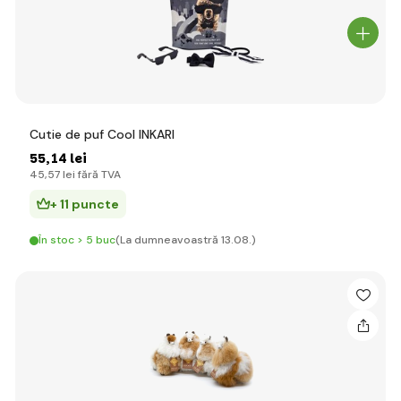
Cutie de puf Cool INKARI
55
,14 lei
45
,57 lei
fără TVA
+ 11 puncte
În stoc > 5 buc
(La dumneavoastră 13.08.)