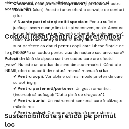
chimici agresivi, ceea ce subliniază aspectul ecologic al
Ciocolată
, nuanța intensă
Espresso
și preferatul nostru
acestor jucării.
Hazelnut
(alun). Aceste tonuri oferă o senzație de confort
și lux.
✔ Nuanțe pastelate și ediții speciale:
Pentru suflete
jucăușe, avem nuanțe limitate și neconvenționale. Acestea
includ fabuloasa
Lotus
(nuanță delicată de violet sau roz),
Cadoul ideal pentru cei pretențioși
dulce
Cotton Candy
și liniștita
Baby Blue
. Aceste culori
sunt perfecte ca daruri pentru copii care iubesc ființele de
poveste.
Te gândești la un cadou pentru ziua de naștere sau aniversare?
Pufoșii
din lână de alpaca sunt un cadou care are efectul
„wow”. Nu este un produs de serie din supermarket. Când oferi
INKARI, oferi o bucată din natură, muncă manuală și lux.
✔ Pentru copii:
Vor obține cel mai moale prieten de care
se pot îngriji.
✔ Pentru parteneră/partener:
Un gest romantic
(încercați să adăugați "Cutia plină de dragoste").
✔ Pentru bunici:
Un instrument senzorial care încălzește
mâinile reci.
✔ Pentru colegi:
O decorație originală pentru birou.
Sustenabilitate și etică pe primul
loc