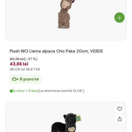
Plush NICI Llama alpaca Chic Paka 20cm, VERDE
69
,74 lei
(-37 %)
43
,66 lei
36
,08 lei
fără TVA
+ 9 puncte
În stoc > 5 buc
(La dumneavoastră 13.08.)