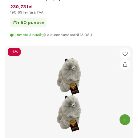
230
,73 lei
190
,69 lei
fără TVA
+ 50 puncte
Ultimele 3 bucăți
(La dumneavoastră 13.08.)
-6%