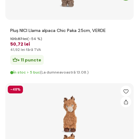
Pluș NICI Llama alpaca Chic Paka 25cm, VERDE
109
,87 lei
(-54 %)
50
,72 lei
41
,92 lei
fără TVA
+ 11 puncte
În stoc > 5 buc
(La dumneavoastră 13.08.)
-48%