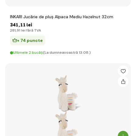
INKARI Jucărie de pluș Alpaca Mediu Hazelnut 32cm
341
,11 lei
281
,91 lei
fără TVA
+ 74 puncte
Ultimele 2 bucăți
(La dumneavoastră 13.08.)