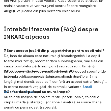
din Anzii peruani în casa voastră. Casa voastră va străluci, iar
mâinile voastre vă vor mulțumi pentru fiecare mângâiere.
Alegeți-vă jucăria din pluș perfectă chiar acum.
Întrebări frecvente (FAQ) despre
INKARI alpacas
❓ Sunt aceste jucării din pluș potrivite pentru copii mici?
Da, lâna de alpaca este naturală și hipoalergenică. La copiii
foarte mici, totuși, recomandăm supravegherea, mai ales din
cauza posibilelor părți mici (ochi) sau accesorii. Urmăriți
❓ Ce înseamnă denumirea Monsterfluff?
întotdeauna vârsta recomandată pentru produsul specific (de
Este o modificare specială, în care alpaca are o blană mai
exemplu, nu este potrivit pentru copii sub 3 ani).
lungă și mai densă, ceea ce îi conferă un aspect extra "pufoș".
În oferta noastră veți găsi, de exemplu, variante
Small
❓ Ce fac dacă pufoșul se murdărește?
Monsterfluff Sandstone
.
Nu folosiți mașina de spălat! Pentru petele locale, folosiți o
cârpă umedă și ștergeți ușor zona. Lăsați să se usuce liber și
periați cu peria noastră specială.