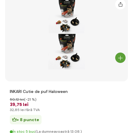
INKARI Cutie de puf Haloween
50
,12 lei
(-21 %)
39
,75 lei
32
,85 lei
fără TVA
+ 8 puncte
În stoc 5 buc
(La dumneavoastră 13.08.)