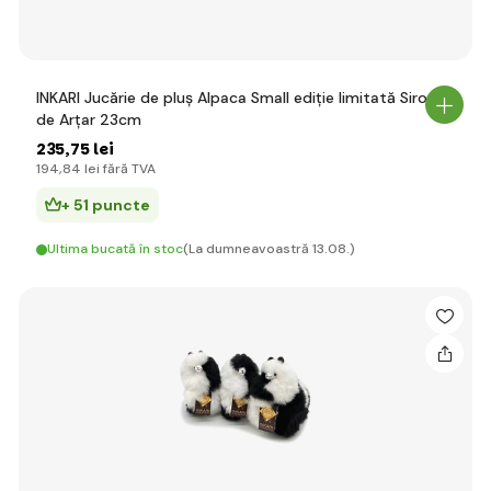
INKARI Jucărie de pluș Alpaca Small ediție limitată Sirop
de Arțar 23cm
235
,75 lei
194
,84 lei
fără TVA
+ 51 puncte
Ultima bucată în stoc
(La dumneavoastră 13.08.)