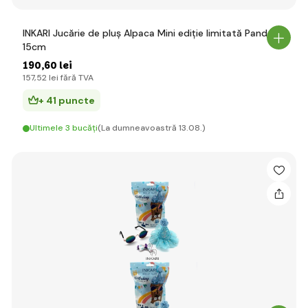
INKARI Jucărie de pluș Alpaca Mini ediție limitată Panda
15cm
190
,60 lei
157
,52 lei
fără TVA
+ 41 puncte
Ultimele 3 bucăți
(La dumneavoastră 13.08.)