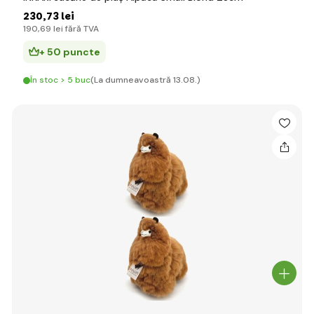
230
,73 lei
190
,69 lei
fără TVA
+ 50 puncte
În stoc > 5 buc
(La dumneavoastră 13.08.)