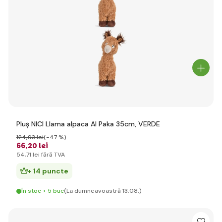
Pluș NICI Llama alpaca Al Paka 35cm, VERDE
124
,93 lei
(-47 %)
66
,20 lei
54
,71 lei
fără TVA
+ 14 puncte
În stoc > 5 buc
(La dumneavoastră 13.08.)