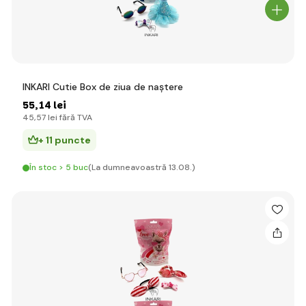
INKARI Cutie Box de ziua de naștere
55
,14 lei
45
,57 lei
fără TVA
+ 11 puncte
În stoc > 5 buc
(La dumneavoastră 13.08.)