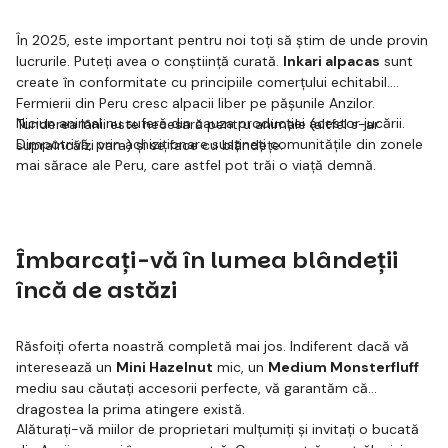
În 2025, este important pentru noi toți să știm de unde provin
lucrurile. Puteți avea o conștiință curată.
Inkari alpacas
sunt
create în conformitate cu principiile comerțului echitabil.
Fermierii din Peru cresc alpacii liber pe pășunile Anzilor.
Niciun animal nu suferă din cauza producției acestor jucării.
Tunderea lânii este necesară pentru animale (altfel s-ar
Dimpotrivă, prin achiziționare susțineți comunitățile din zonele
supraîncălzi vara) și se face cu blândețe.
mai sărace ale Peru, care astfel pot trăi o viață demnă.
Îmbarcați-vă în lumea blândeții
încă de astăzi
Răsfoiți oferta noastră completă mai jos. Indiferent dacă vă
interesează un
Mini Hazelnut
mic, un
Medium Monsterfluff
mediu sau căutați accesorii perfecte, vă garantăm că
dragostea la prima atingere există.
Alăturați-vă miilor de proprietari mulțumiți și invitați o bucată