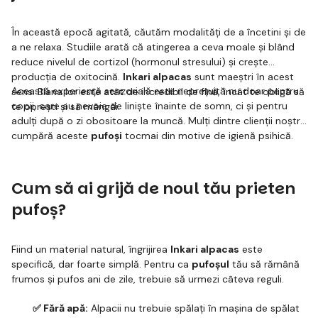
În această epocă agitată, căutăm modalități de a încetini și de
a ne relaxa. Studiile arată că atingerea a ceva moale și blând
reduce nivelul de cortizol (hormonul stresului) și crește
producția de oxitocină.
Inkari alpacas
sunt maeștri în acest
Această experiență senzorială este neprețuită nu doar pentru
sens. Blana lor este atât de incredibil de fină, încât te obligă să
copii, care au nevoie de liniște înainte de somn, ci și pentru
te oprești și să mângâi.
adulți după o zi obositoare la muncă. Mulți dintre clienții noștri
cumpără aceste
pufoși
tocmai din motive de igienă psihică.
Cum să ai grijă de noul tău prieten
pufoș?
Fiind un material natural, îngrijirea
Inkari alpacas
este
specifică, dar foarte simplă. Pentru ca
pufoșul
tău să rămână
frumos și pufos ani de zile, trebuie să urmezi câteva reguli.
✅ Fără apă:
Alpacii nu trebuie spălați în mașina de spălat