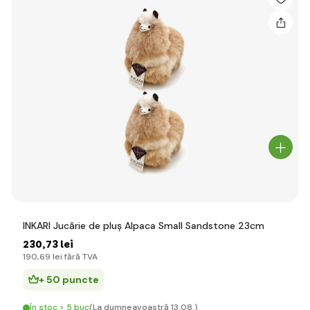
INKARI Jucărie de pluș Alpaca Small Sandstone 23cm
230
,73 lei
190
,69 lei
fără TVA
+ 50 puncte
În stoc > 5 buc
(La dumneavoastră 13.08.)