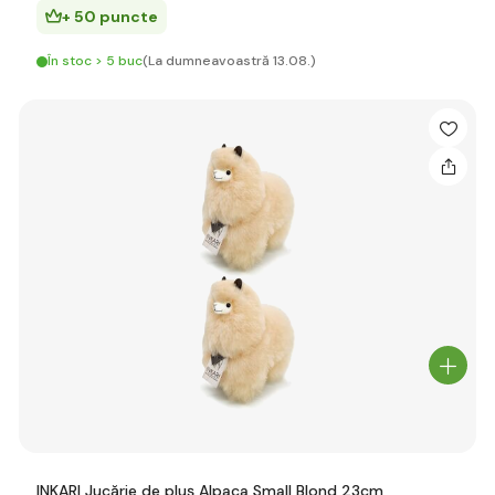
+ 50 puncte
În stoc > 5 buc
(La dumneavoastră 13.08.)
INKARI Jucărie de pluș Alpaca Small Blond 23cm