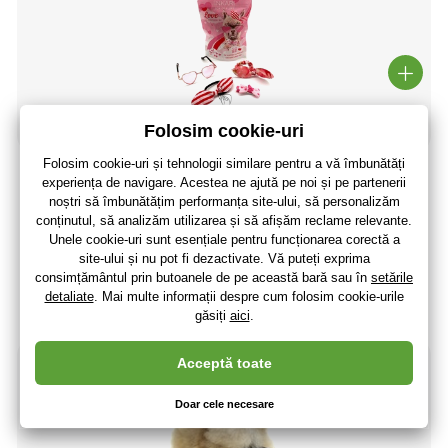
Cutie de puf Love INKARI
55
,14 lei
45
,57 lei
fără TVA
+ 11 puncte
În stoc > 5 buc
(La dumneavoastră 13.08.)