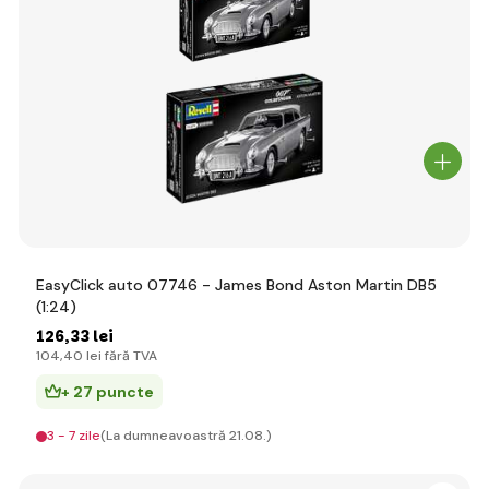
EasyClick auto 07746 - James Bond Aston Martin DB5
(1:24)
126
,33 lei
104
,40 lei
fără TVA
+ 27 puncte
3 - 7 zile
(La dumneavoastră 21.08.)