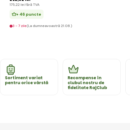
175
,22 lei
fără TVA
+ 46 puncte
3 - 7 zile
(La dumneavoastră 21.08.)
Sortiment variat
Recompense în
pentru orice vârstă
clubul nostru de
fidelitate RajClub