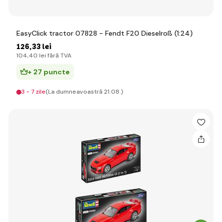
EasyClick tractor 07828 - Fendt F20 Dieselroß (1:24)
126
,33 lei
104
,40 lei
fără TVA
+ 27 puncte
3 - 7 zile
(La dumneavoastră 21.08.)