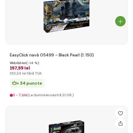
EasyClick navă 05499 - Black Pearl (1: 150)
183
,02 lei
(-14 %)
157
,59 lei
130
,24 lei
fără TVA
+ 34 puncte
3 - 7 zile
(La dumneavoastră 21.08.)