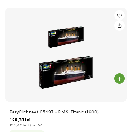
EasyClick navă 05497 - R.M.S. Titanic (1:600)
126
,33 lei
104
,40 lei
fără TVA