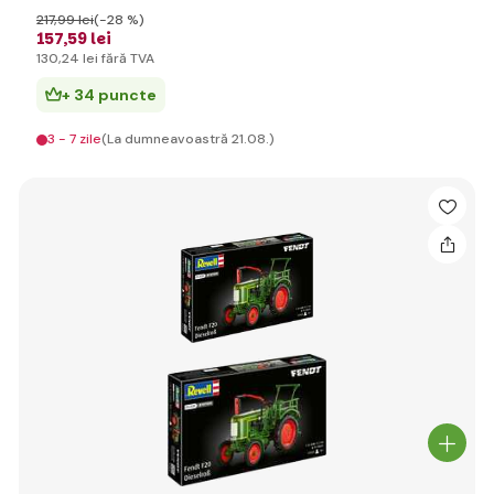
217
,99 lei
(-28 %)
157
,59 lei
130
,24 lei
fără TVA
+ 34 puncte
3 - 7 zile
(La dumneavoastră 21.08.)