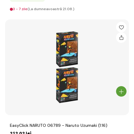
3 - 7 zile
(La dumneavoastră 21.08.)
EasyClick NARUTO 06789 - Naruto Uzumaki (1:16)
212
,02 lei