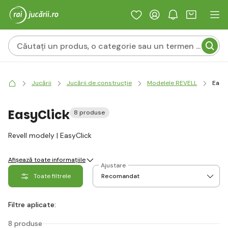
Jucării
Jucării de construcție
Modelele REVELL
Easy
EasyClick
8 produse
Revell modely | EasyClick
Afișează toate informațiile
Ajustare
Toate filtrele
Filtre aplicate:
8 produse