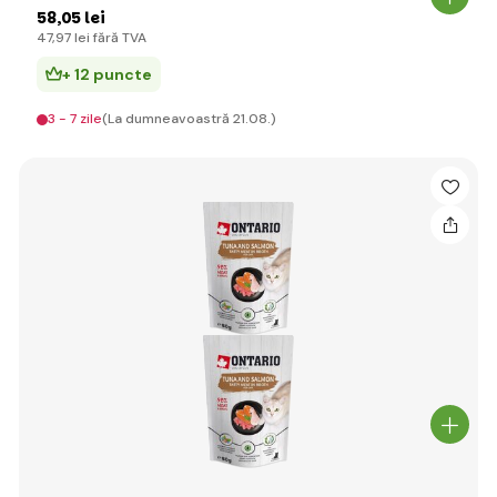
58
,05 lei
47
,97 lei
fără TVA
+ 12 puncte
3 - 7 zile
(La dumneavoastră 21.08.)