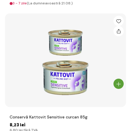
3 - 7 zile
(La dumneavoastră 21.08.)
Conservă Kattovit Sensitive curcan 85g
8
,23 lei
6
,80 lei
fără TVA