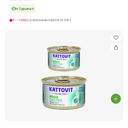
+ 1 punct
3 - 7 zile
(La dumneavoastră 21.08.)