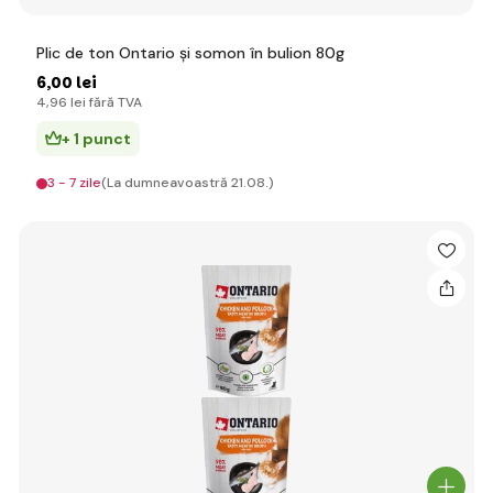
Plic de ton Ontario și somon în bulion 80g
6
,00 lei
4
,96 lei
fără TVA
+ 1 punct
3 - 7 zile
(La dumneavoastră 21.08.)