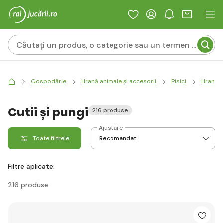
Gospodărie
Hrană animale și accesorii
Pisici
Hrană ș
Cutii și pungi
216 produse
Ajustare
Toate filtrele
Filtre aplicate:
216 produse