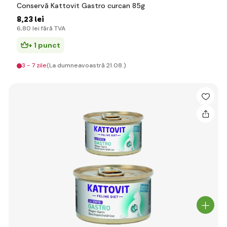
Conservă Kattovit Gastro curcan 85g
8
,23 lei
6
,80 lei
fără TVA
+ 1 punct
3 - 7 zile
(La dumneavoastră 21.08.)