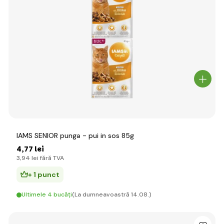
IAMS SENIOR punga - pui in sos 85g
4
,77 lei
3
,94 lei
fără TVA
+ 1 punct
Ultimele 4 bucăți
(La dumneavoastră 14.08.)