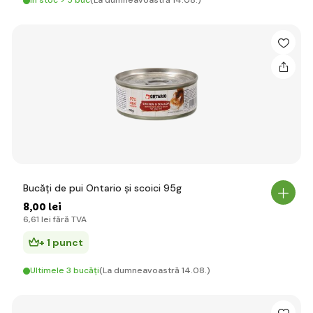
În stoc > 5 buc
(La dumneavoastră 14.08.)
Bucăți de pui Ontario și scoici 95g
8
,00 lei
6
,61 lei
fără TVA
+ 1 punct
Ultimele 3 bucăți
(La dumneavoastră 14.08.)