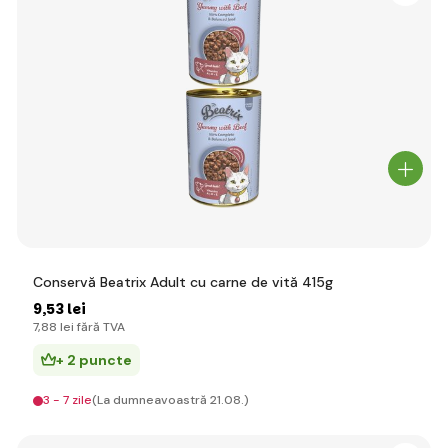
Conservă Beatrix Adult cu carne de vită 415g
9
,53 lei
7
,88 lei
fără TVA
+ 2 puncte
3 - 7 zile
(La dumneavoastră 21.08.)