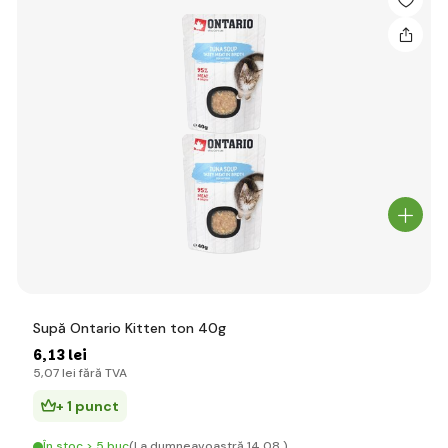
Supă Ontario Kitten ton 40g
6
,13 lei
5
,07 lei
fără TVA
+ 1 punct
În stoc > 5 buc
(La dumneavoastră 14.08.)