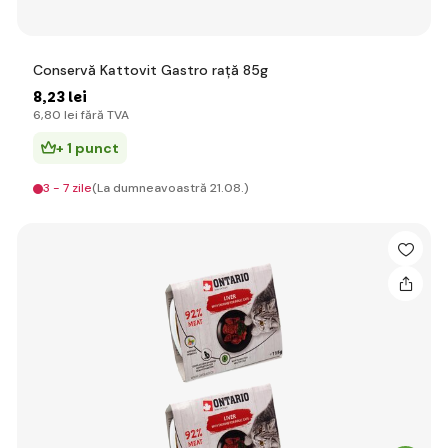
Conservă Kattovit Gastro rață 85g
8
,23 lei
6
,80 lei
fără TVA
+ 1 punct
3 - 7 zile
(La dumneavoastră 21.08.)