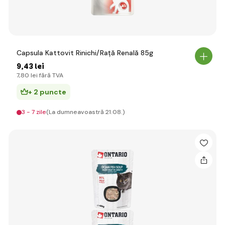
Capsula Kattovit Rinichi/Rață Renală 85g
9
,43 lei
7
,80 lei
fără TVA
+ 2 puncte
3 - 7 zile
(La dumneavoastră 21.08.)