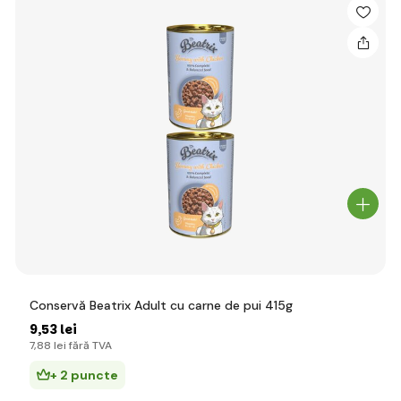
Conservă Beatrix Adult cu carne de pui 415g
9
,53 lei
7
,88 lei
fără TVA
+ 2 puncte