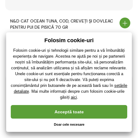
N&D CAT OCEAN TUNA, COD, CREVEȚI ȘI DOVLEAC
PENTRU PUI DE PISICĂ 70 GR
10
,03 lei
8
,29 lei
fără TVA
+ 2 puncte
3 - 7 zile
(La dumneavoastră 21.08.)