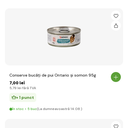
Conserve bucăți de pui Ontario și somon 95g
7
,00 lei
5
,79 lei
fără TVA
+ 1 punct
În stoc > 5 buc
(La dumneavoastră 14.08.)