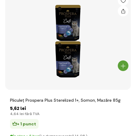
Pliculeț Prospera Plus Sterelized 1+, Somon, Mazăre 85g
5
,62 lei
4
,64 lei
fără TVA
+ 1 punct