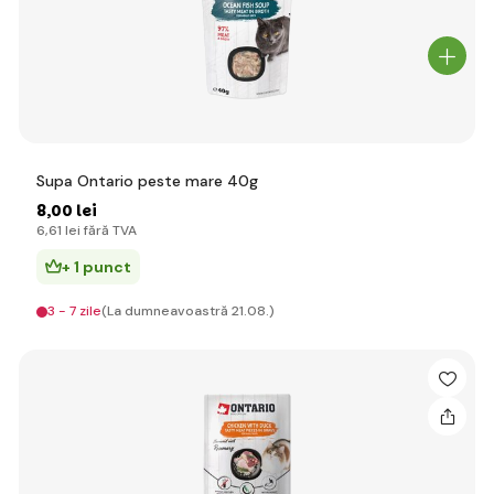
Supa Ontario peste mare 40g
8
,00 lei
6
,61 lei
fără TVA
+ 1 punct
3 - 7 zile
(La dumneavoastră 21.08.)