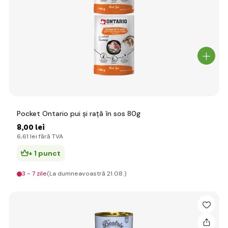
Pocket Ontario pui și rață în sos 80g
8
,00 lei
6
,61 lei
fără TVA
+ 1 punct
3 - 7 zile
(La dumneavoastră 21.08.)