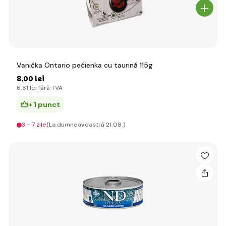
Vanička Ontario pečienka cu taurină 115g
8
,00 lei
6
,61 lei
fără TVA
+ 1 punct
3 - 7 zile
(La dumneavoastră 21.08.)