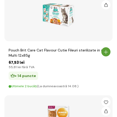
Pouch Brit Care Cat Flavour Cutie Fileuri sterilizate in sos
Multi 12x85g
67
,53 lei
55
,81 lei
fără TVA
+ 14 puncte
Ultimele 2 bucăți
(La dumneavoastră 14.08.)