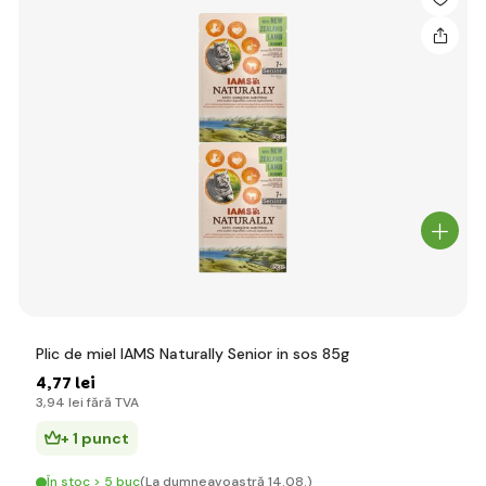
Plic de miel IAMS Naturally Senior in sos 85g
4
,77 lei
3
,94 lei
fără TVA
+ 1 punct
În stoc > 5 buc
(La dumneavoastră 14.08.)