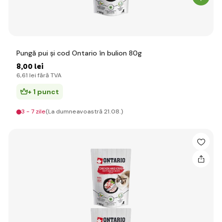
Pungă pui și cod Ontario în bulion 80g
8
,00 lei
6
,61 lei
fără TVA
+ 1 punct
3 - 7 zile
(La dumneavoastră 21.08.)