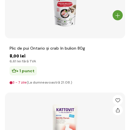
Plic de pui Ontario și crab în bulion 80g
8
,00 lei
6
,61 lei
fără TVA
+ 1 punct
3 - 7 zile
(La dumneavoastră 21.08.)