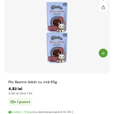
Plic Beatrix Adult cu vită 85g
4
,82 lei
3
,98 lei
fără TVA
+ 1 punct
În stoc > 5 buc
(La dumneavoastră 14.08.)