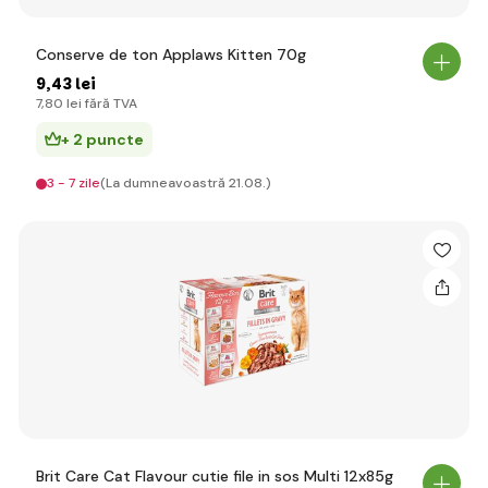
Conserve de ton Applaws Kitten 70g
9
,43 lei
7
,80 lei
fără TVA
+ 2 puncte
3 - 7 zile
(La dumneavoastră 21.08.)
Brit Care Cat Flavour cutie file in sos Multi 12x85g