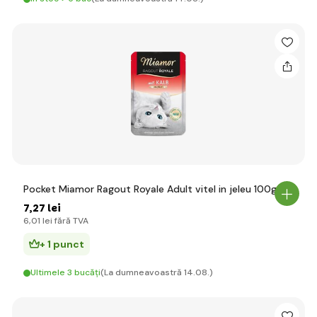
Pocket Miamor Ragout Royale Adult vitel in jeleu 100g
7
,27 lei
6
,01 lei
fără TVA
+ 1 punct
Ultimele 3 bucăți
(La dumneavoastră 14.08.)