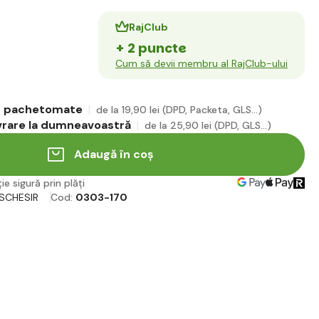
RajClub
+ 2 puncte
Cum să devii membru al RajClub-ului
în pachetomate
de la 19
,90 lei
(DPD, Packeta, GLS...)
ivrare la dumneavoastră
de la 25
,90 lei
(DPD, GLS...)
Adaugă în coș
ie sigură prin plăți
SCHESIR
Cod:
0303-170