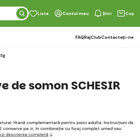
Liste
Contul meu
Știri
Coș
FAQ
RajClub
Contactați-ne
85g
ve de somon SCHESIR
ural. Hrană complementară pentru pisici adulte. Instrucțiuni de
 2 conserve pe zi, în combinație cu furaj complet umed sau
ezi descrierea completă