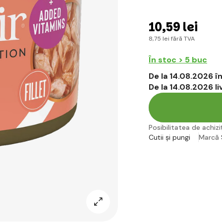
10
,59 lei
8
,75 lei
fără TVA
În stoc > 5 buc
De la 14.08.2026 
De la 14.08.2026 l
Posibilitatea de achiziț
Cutii și pungi
Marcă