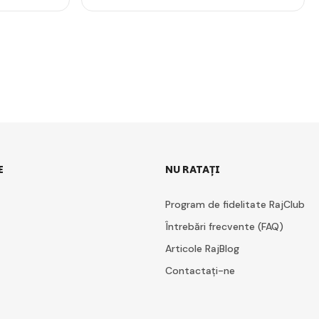
E
NU RATAȚI
Program de fidelitate RajClub
Întrebări frecvente (FAQ)
Articole RajBlog
Contactați-ne