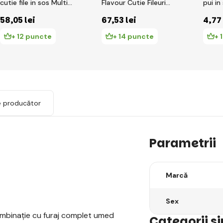
cutie file in sos Multi
Flavour Cutie Fileuri
pui in
12x85g
sterilizate in sos Multi
58
,05 lei
67
,53 lei
4
,77
12x85g
+ 12 puncte
+ 14 puncte
+ 
e producător
Parametrii
Marcă
Sex
 combinație cu furaj complet umed
Categorii s