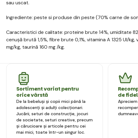
sau uscat.
Ingrediente: peste si produse din peste (70% carne de som
Caracteristici de calitate: proteine brute 14%, umiditate 82%
cenușă brută 1,5%, fibre brute 0,1%, vitamina A 1325 UI/kg, v
mg/kg, taurină 160 mg /kg.
Sortiment variat pentru
Recompe
orice vârstă
de fide
De la bebeluși și copii mici până la
Apreciem l
adolescenți și adulți colecționari.
recompens
Jucării, seturi de construcție, jocuri
dumneavo
de societate, seturi creative, precum
și cărucioare și articole pentru cei
mai mici, toate într-un singur loc.