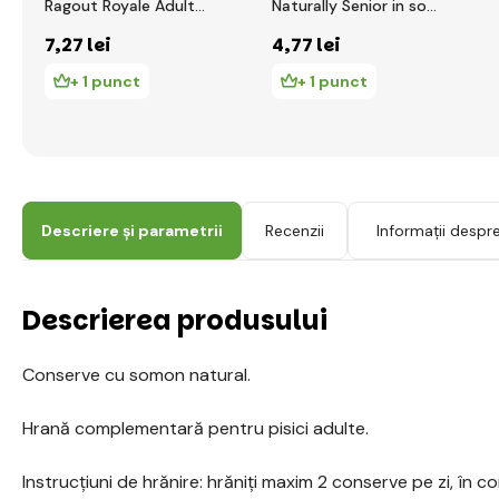
Ragout Royale Adult
Naturally Senior in sos
vitel in jeleu 100g
85g
7
,27 lei
4
,77 lei
+ 1 punct
+ 1 punct
Descriere și parametrii
Recenzii
Informații despr
Descrierea produsului
Conserve cu somon natural.
Hrană complementară pentru pisici adulte.
Instrucțiuni de hrănire: hrăniți maxim 2 conserve pe zi, în