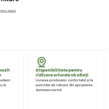
ntru pisici
pozit
Disponibilitate pentru
ridicare oriunde vă aflați
t
xpediem
Livrarea produselor confortabil și la
u la
punctele de ridicare din apropierea
dumneavoastră.