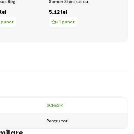
 sos 85g
Somon Sterilizat cu
și scoici 95
Spirulina 85g
 lei
5
,12 lei
8
,00 lei
1 punct
+ 1 punct
+ 1 punc
SCHESIR
Pentru toți
imilare