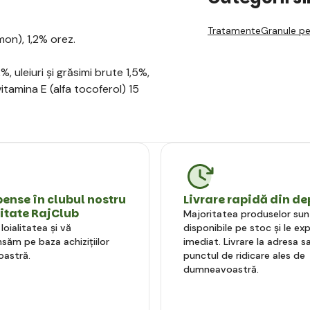
Tratamente
Granule pe
on), 1,2% orez.
, uleiuri și grăsimi brute 1,5%,
itamina E (alfa tocoferol) 15
nse în clubul nostru
Livrare rapidă din de
litate RajClub
Majoritatea produselor sun
oialitatea și vă
disponibile pe stoc și le e
ăm pe baza achizițiilor
imediat. Livrare la adresa sa
astră.
punctul de ridicare ales de
dumneavoastră.