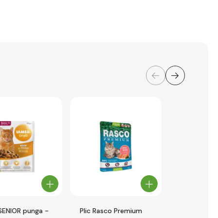
SENIOR punga -
Plic Rasco Premium
Bucăți de p