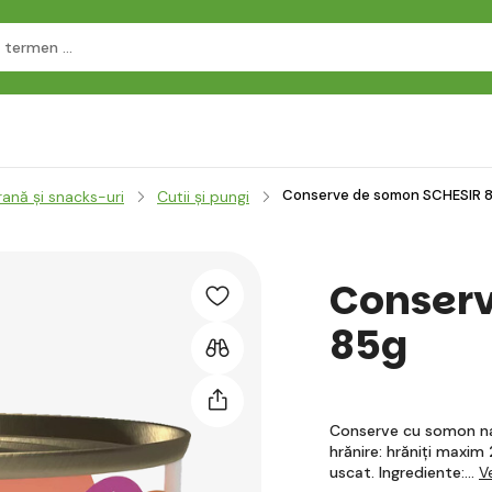
Conserve de somon SCHESIR 
rană și snacks-uri
Cutii și pungi
Conser
85g
Conserve cu somon nat
hrănire: hrăniți maxim
uscat. Ingrediente:…
V