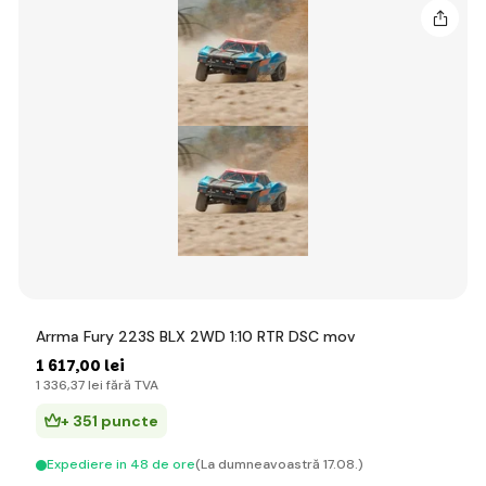
Arrma Fury 223S BLX 2WD 1:10 RTR DSC mov
1 617
,00 lei
1 336
,37 lei
fără TVA
+ 351 puncte
Expediere in 48 de ore
(La dumneavoastră 17.08.)