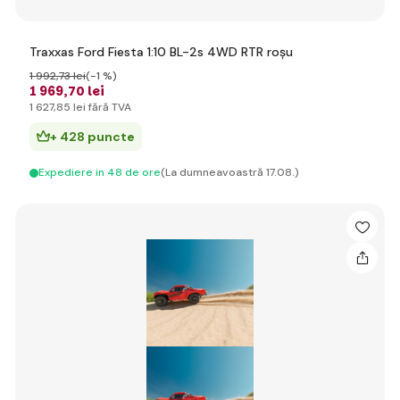
Traxxas Ford Fiesta 1:10 BL-2s 4WD RTR roșu
1 992
,73 lei
(-1 %)
1 969
,70 lei
1 627
,85 lei
fără TVA
+ 428 puncte
Expediere in 48 de ore
(La dumneavoastră 17.08.)