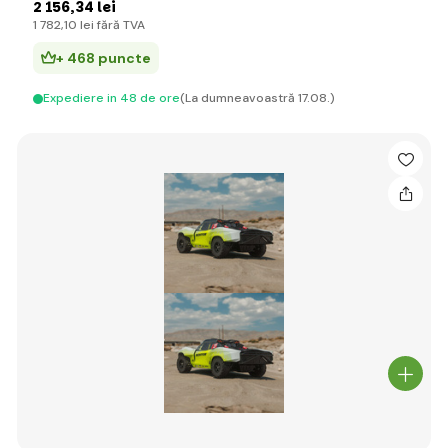
2 156
,34 lei
1 782
,10 lei
fără TVA
+ 468 puncte
Expediere in 48 de ore
(La dumneavoastră 17.08.)