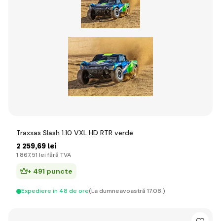
Traxxas Slash 1:10 VXL HD RTR verde
2 259
,69 lei
1 867
,51 lei
fără TVA
+ 491 puncte
Expediere in 48 de ore
(La dumneavoastră 17.08.)