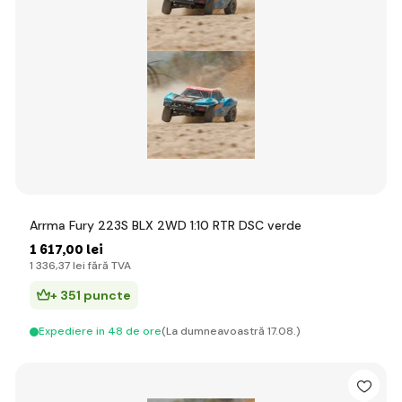
Arrma Fury 223S BLX 2WD 1:10 RTR DSC verde
1 617
,00 lei
1 336
,37 lei
fără TVA
+ 351 puncte
Expediere in 48 de ore
(La dumneavoastră 17.08.)