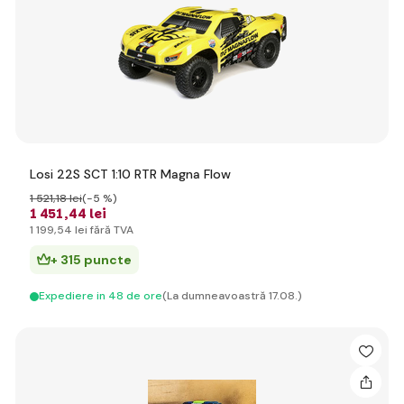
Losi 22S SCT 1:10 RTR Magna Flow
1 521
,18 lei
(-5 %)
1 451
,44 lei
1 199
,54 lei
fără TVA
+ 315 puncte
Expediere in 48 de ore
(La dumneavoastră 17.08.)