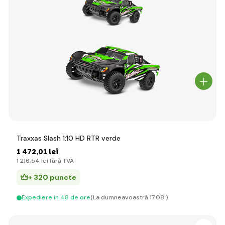
Traxxas Slash 1:10 HD RTR verde
1 472
,01 lei
1 216
,54 lei
fără TVA
+ 320 puncte
Expediere in 48 de ore
(La dumneavoastră 17.08.)