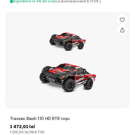
Expediere in 48 de ore
(La dumneavoastră 17.08.)
Traxxas Slash 1:10 HD RTR roșu
1 472
,01 lei
1 216
,54 lei
fără TVA