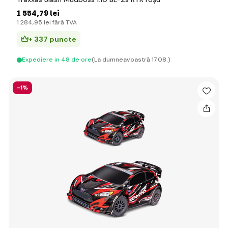
1 554
,79 lei
1 284
,95 lei
fără TVA
+ 337 puncte
Expediere in 48 de ore
(La dumneavoastră 17.08.)
-1%