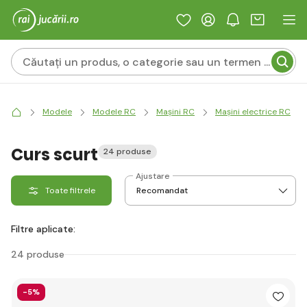
Modele
Modele RC
Mașini RC
Mașini electrice RC
Curs scurt
24 produse
Ajustare
Toate filtrele
Filtre aplicate:
24 produse
-5%