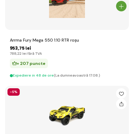
Arrma Fury Mega 550 1:10 RTR roșu
953
,75 lei
788
,22 lei
fără TVA
+ 207 puncte
Expediere in 48 de ore
(La dumneavoastră 17.08.)
-5%