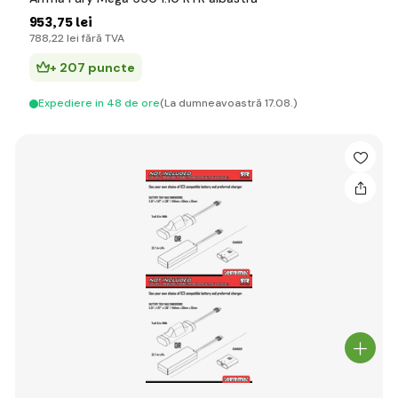
953
,75 lei
788
,22 lei
fără TVA
+ 207 puncte
Expediere in 48 de ore
(La dumneavoastră 17.08.)