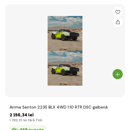
Arrma Senton 223S BLX 4WD 1:10 RTR DSC galbenă
2 156
,34 lei
1 782
,10 lei
fără TVA
+ 468 puncte