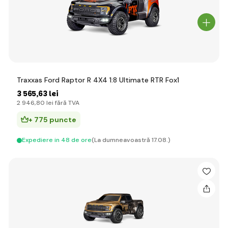
Traxxas Ford Raptor R 4X4 1:8 Ultimate RTR Fox1
3 565
,63 lei
2 946
,80 lei
fără TVA
+ 775 puncte
Expediere in 48 de ore
(La dumneavoastră 17.08.)