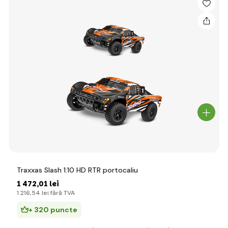
Traxxas Slash 1:10 HD RTR portocaliu
1 472
,01 lei
1 216
,54 lei
fără TVA
+ 320 puncte