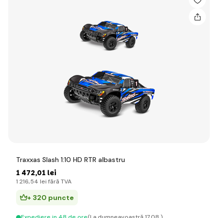
Traxxas Slash 1:10 HD RTR albastru
1 472
,01 lei
1 216
,54 lei
fără TVA
+ 320 puncte
Expediere in 48 de ore
(La dumneavoastră 17.08.)