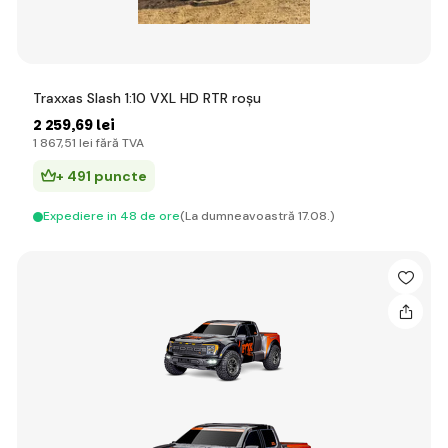
Traxxas Slash 1:10 VXL HD RTR roșu
2 259
,69 lei
1 867
,51 lei
fără TVA
+ 491 puncte
Expediere in 48 de ore
(La dumneavoastră 17.08.)