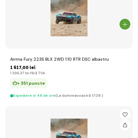
Arrma Fury 223S BLX 2WD 1:10 RTR DSC albastru
1 617
,00 lei
1 336
,37 lei
fără TVA
+ 351 puncte
Expediere in 48 de ore
(La dumneavoastră 17.08.)