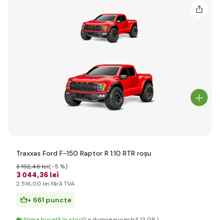
Traxxas Ford F-150 Raptor R 1:10 RTR roșu
3 192
,46 lei
(-5 %)
3 044
,36 lei
2 516
,00 lei
fără TVA
+ 661 puncte
Ultima bucată în stoc
(La dumneavoastră 13.08.)