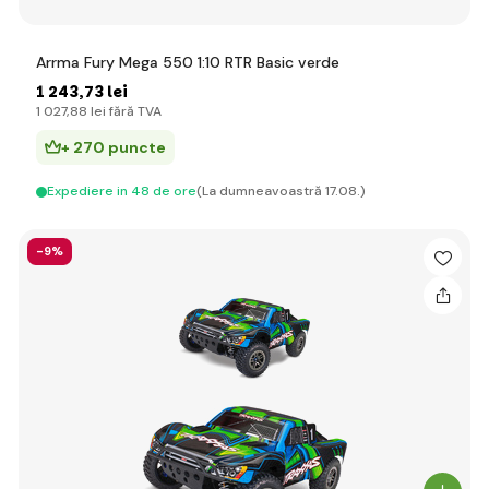
Arrma Fury Mega 550 1:10 RTR Basic verde
1 243
,73 lei
1 027
,88 lei
fără TVA
+ 270 puncte
Expediere in 48 de ore
(La dumneavoastră 17.08.)
-9%