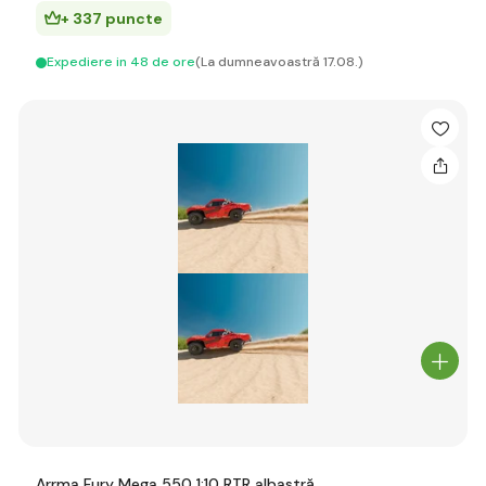
+ 337 puncte
Expediere in 48 de ore
(La dumneavoastră 17.08.)
Arrma Fury Mega 550 1:10 RTR albastră