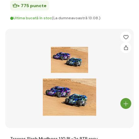
+ 775 puncte
Ultima bucată în stoc
(La dumneavoastră 13.08.)
Traxxas Slash Mudboss 1:10 BL-2s RTR roșu