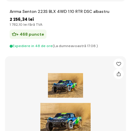
Arrma Senton 223S BLX 4WD 1:10 RTR DSC albastru
2 156
,34 lei
1 782
,10 lei
fără TVA
+ 468 puncte
Expediere in 48 de ore
(La dumneavoastră 17.08.)