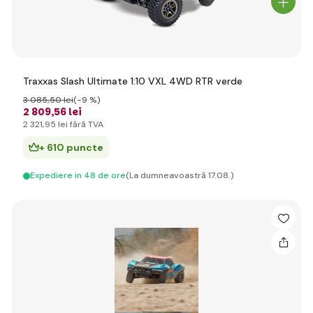
Traxxas Slash Ultimate 1:10 VXL 4WD RTR verde
3 085
,50 lei
(-9 %)
2 809
,56 lei
2 321
,95 lei
fără TVA
+ 610 puncte
Expediere in 48 de ore
(La dumneavoastră 17.08.)