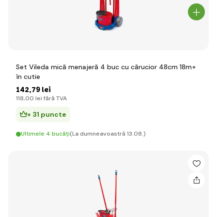
Set Vileda mică menajeră 4 buc cu cărucior 48cm 18m+
în cutie
142
,79 lei
118
,00 lei
fără TVA
+ 31 puncte
Ultimele 4 bucăți
(La dumneavoastră 13.08.)