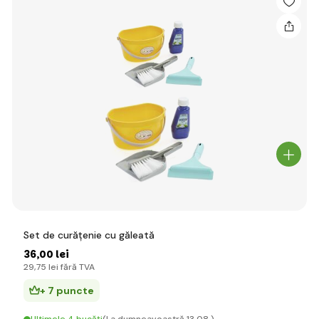
Set de curățenie cu găleată
36
,00 lei
29
,75 lei
fără TVA
+ 7 puncte