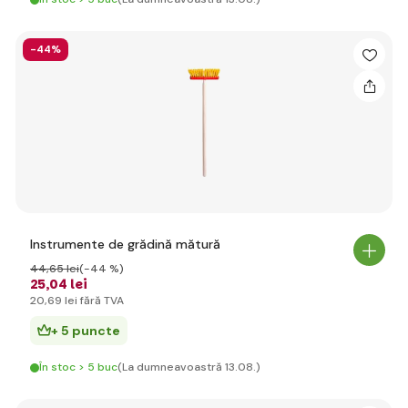
-44%
Instrumente de grădină mătură
44
,65 lei
(-44 %)
25
,04 lei
20
,69 lei
fără TVA
+ 5 puncte
În stoc > 5 buc
(La dumneavoastră 13.08.)