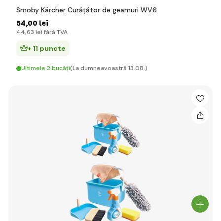
Smoby Kärcher Curățător de geamuri WV6
54
,00 lei
44
,63 lei
fără TVA
+ 11 puncte
Ultimele 2 bucăți
(La dumneavoastră 13.08.)