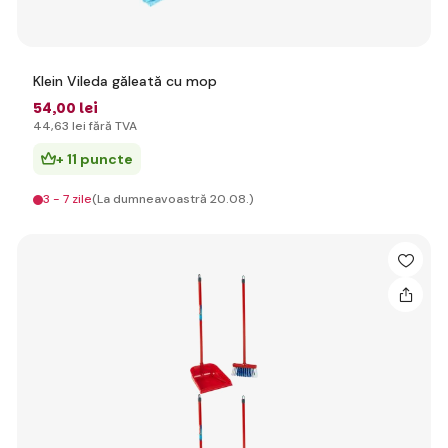
Klein Vileda găleată cu mop
54
,00 lei
44
,63 lei
fără TVA
+ 11 puncte
3 - 7 zile
(La dumneavoastră 20.08.)