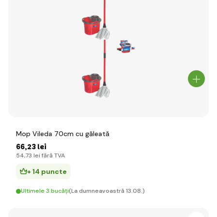
Mop Vileda 70cm cu găleată
66
,23 lei
54
,73 lei
fără TVA
+ 14 puncte
Ultimele 3 bucăți
(La dumneavoastră 13.08.)