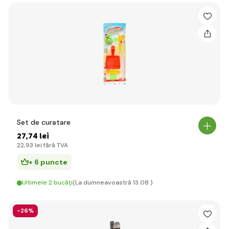
Set de curatare
27
,74 lei
22
,93 lei
fără TVA
+ 6 puncte
Ultimele 2 bucăți
(La dumneavoastră 13.08.)
-26%