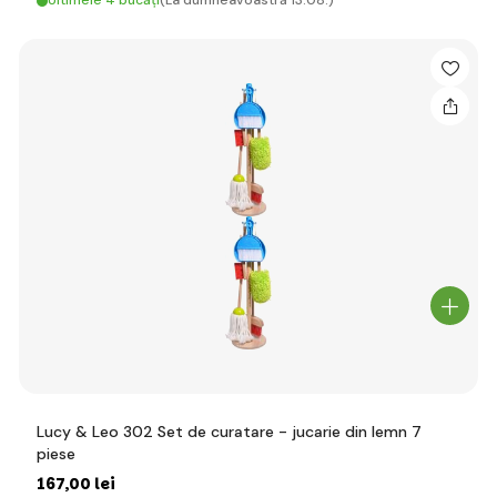
Ultimele 4 bucăți
(La dumneavoastră 13.08.)
Lucy & Leo 302 Set de curatare - jucarie din lemn 7
piese
167
,00 lei