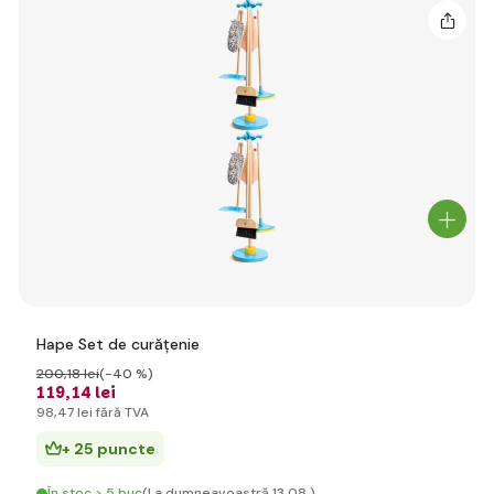
Hape Set de curățenie
200
,18 lei
(-40 %)
119
,14 lei
98
,47 lei
fără TVA
+ 25 puncte
În stoc > 5 buc
(La dumneavoastră 13.08.)