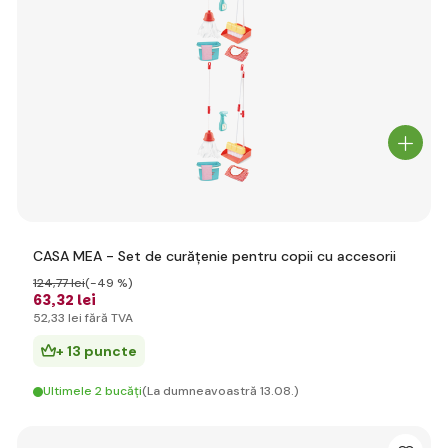
CASA MEA - Set de curățenie pentru copii cu accesorii
124
,77 lei
(-49 %)
63
,32 lei
52
,33 lei
fără TVA
+ 13 puncte
Ultimele 2 bucăți
(La dumneavoastră 13.08.)