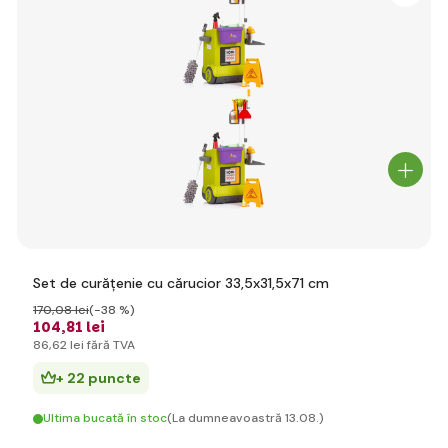
Set de curățenie cu cărucior 33,5x31,5x71 cm
170
,08 lei
(-38 %)
104
,81 lei
86
,62 lei
fără TVA
+ 22 puncte
Ultima bucată în stoc
(La dumneavoastră 13.08.)