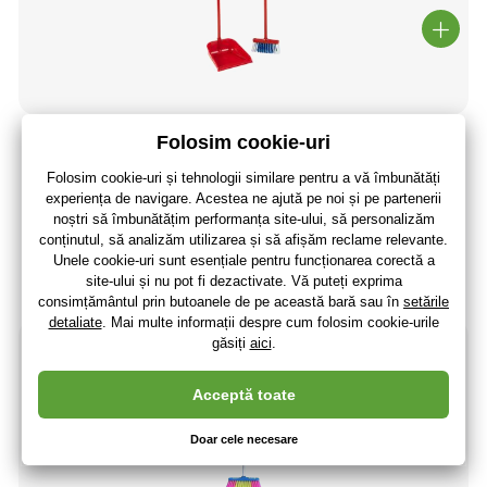
Mătura și lopata Klein Vileda
33
,00 lei
27
,27 lei
fără TVA
+ 7 puncte
3 - 7 zile
(La dumneavoastră 20.08.)