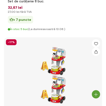
Set de curățenie 8 buc.
32
,67 lei
27
,00 lei
fără TVA
+ 7 puncte
În stoc 5 buc
(La dumneavoastră 13.08.)
-17%