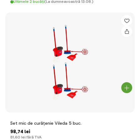
Ultimele 2 bucăți
(La dumneavoastră 13.08.)
Set mic de curățenie Vileda 5 buc.
98
,74 lei
81
,60 lei
fără TVA