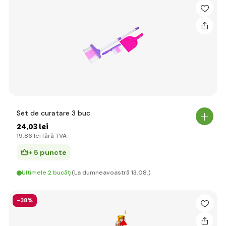
Set de curatare 3 buc
24
,03 lei
19
,86 lei
fără TVA
+ 5 puncte
Ultimele 2 bucăți
(La dumneavoastră 13.08.)
-38%