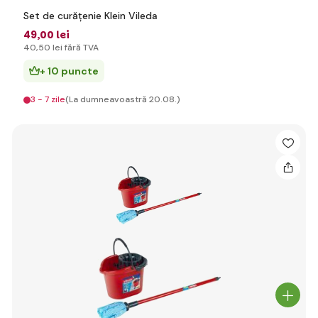
Set de curățenie Klein Vileda
49
,00 lei
40
,50 lei
fără TVA
+ 10 puncte
3 - 7 zile
(La dumneavoastră 20.08.)