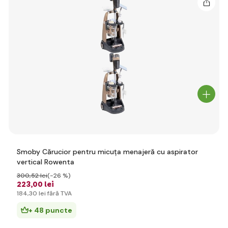
Smoby Cărucior pentru micuța menajeră cu aspirator
vertical Rowenta
300
,52 lei
(-26 %)
223
,00 lei
184
,30 lei
fără TVA
+ 48 puncte