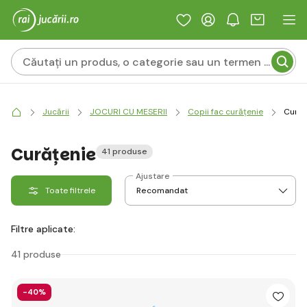
Jucării
JOCURI CU MESERII
Copii fac curățenie
Curăț
Curățenie
41 produse
Ajustare
Toate filtrele
Filtre aplicate:
41 produse
-40%