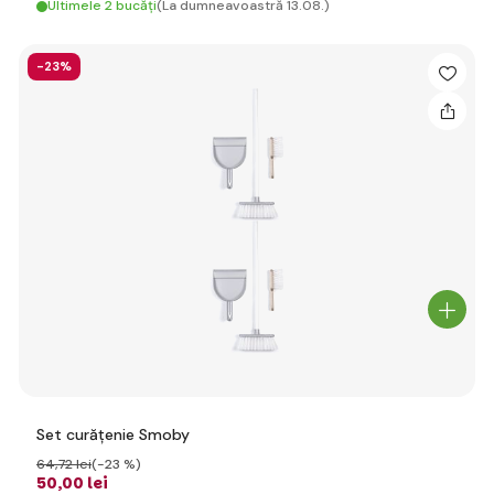
Ultimele 2 bucăți
(La dumneavoastră 13.08.)
-23%
Set curățenie Smoby
64
,72 lei
(-23 %)
50
,00 lei