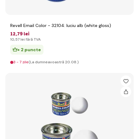
Revell Email Color - 32104: luciu alb (white gloss)
12
,79 lei
10
,57 lei
fără TVA
+ 2 puncte
3 - 7 zile
(La dumneavoastră 20.08.)