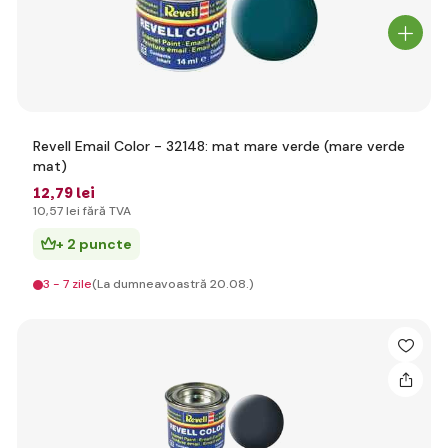
Revell Email Color - 32148: mat mare verde (mare verde
mat)
12
,79 lei
10
,57 lei
fără TVA
+ 2 puncte
3 - 7 zile
(La dumneavoastră 20.08.)