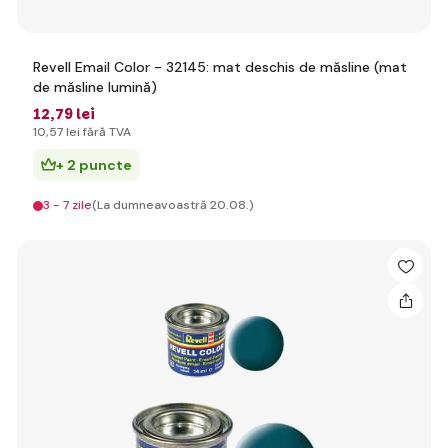
Revell Email Color - 32145: mat deschis de măsline (mat
de măsline lumină)
12
,79 lei
10
,57 lei
fără TVA
+ 2 puncte
3 - 7 zile
(La dumneavoastră 20.08.)