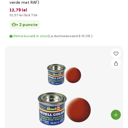
verde mat RAF)
12
,79 lei
10
,57 lei
fără TVA
+ 2 puncte
Ultima bucată în stoc
(La dumneavoastră 13.08.)