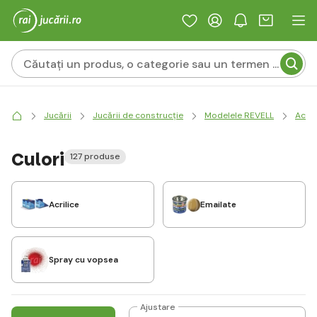
Jucării
Jucării de construcție
Modelele REVELL
Acces
Culori
127 produse
Acrilice
Emailate
Spray cu vopsea
Ajustare