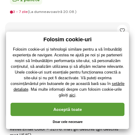
3 - 7 zile
(La dumneavoastră 20.08.)
Revell Email Color - 32176: mat gri deschis (gri deschis