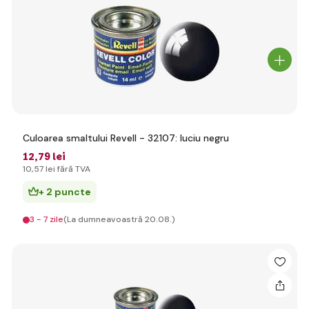
Culoarea smaltului Revell - 32107: luciu negru
12
,79 lei
10
,57 lei
fără TVA
+ 2 puncte
3 - 7 zile
(La dumneavoastră 20.08.)