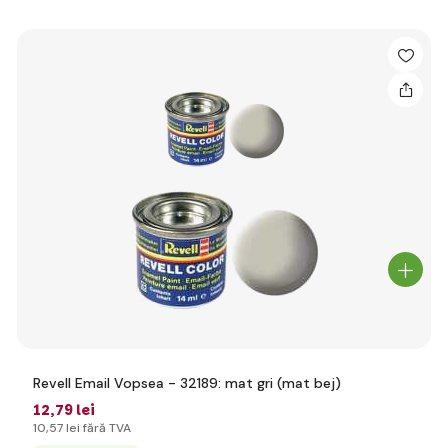
Revell Email Vopsea - 32189: mat gri (mat bej)
12
,79 lei
10
,57 lei
fără TVA