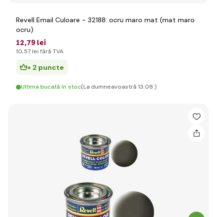
Revell Email Culoare - 32188: ocru maro mat (mat maro
ocru)
12
,79 lei
10
,57 lei
fără TVA
+ 2 puncte
Ultima bucată în stoc
(La dumneavoastră 13.08.)