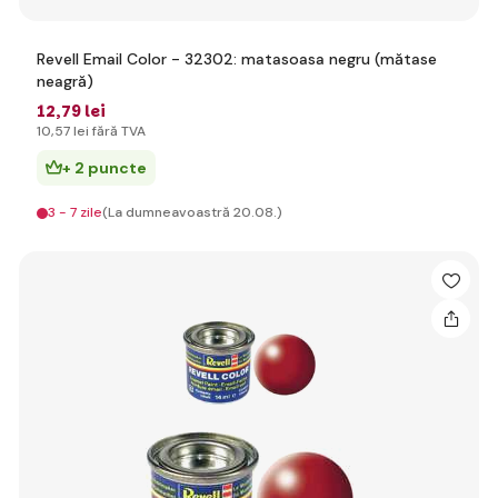
Revell Email Color - 32302: matasoasa negru (mătase
neagră)
12
,79 lei
10
,57 lei
fără TVA
+ 2 puncte
3 - 7 zile
(La dumneavoastră 20.08.)