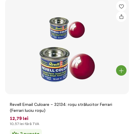
Revell Email Culoare - 32134: roșu strălucitor Ferrari
(Ferrari luciu roșu)
12
,79 lei
10
,57 lei
fără TVA
+ 2 puncte