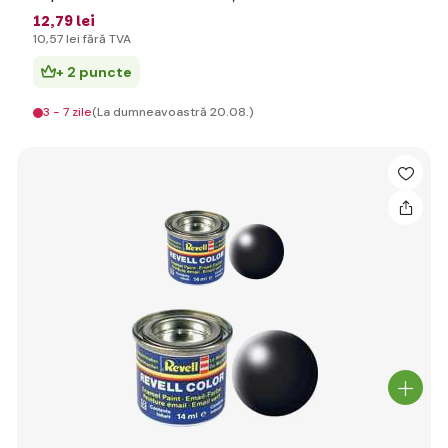
12
,79 lei
10
,57 lei
fără TVA
+ 2 puncte
3 - 7 zile
(La dumneavoastră 20.08.)