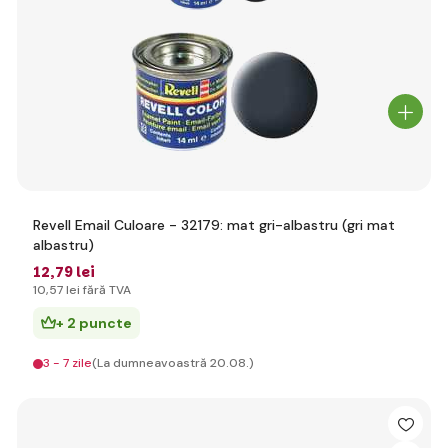
Revell Email Culoare - 32179: mat gri-albastru (gri mat
albastru)
12
,79 lei
10
,57 lei
fără TVA
+ 2 puncte
3 - 7 zile
(La dumneavoastră 20.08.)