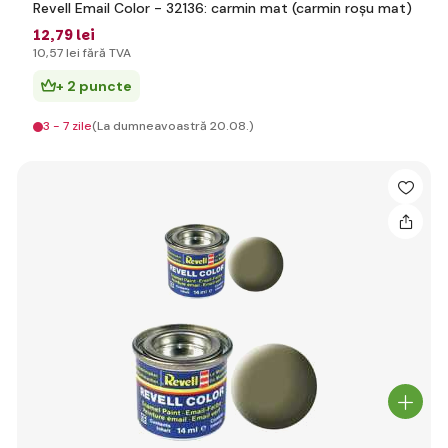
Revell Email Color - 32136: carmin mat (carmin roșu mat)
12
,79 lei
10
,57 lei
fără TVA
+ 2 puncte
3 - 7 zile
(La dumneavoastră 20.08.)