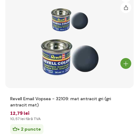
Revell Email Vopsea - 32109: mat antracit gri (gri
antracit mat)
12
,79 lei
10
,57 lei
fără TVA
+ 2 puncte