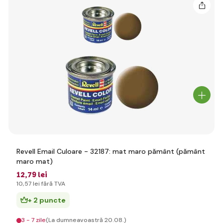
Revell Email Culoare - 32187: mat maro pământ (pământ
maro mat)
12
,79 lei
10
,57 lei
fără TVA
+ 2 puncte
3 - 7 zile
(La dumneavoastră 20.08.)