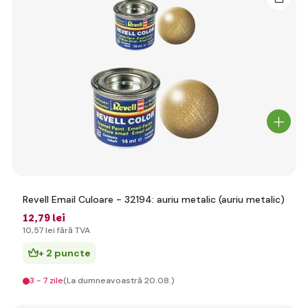
Revell Email Culoare - 32194: auriu metalic (auriu metalic)
12
,79 lei
10
,57 lei
fără TVA
+ 2 puncte
3 - 7 zile
(La dumneavoastră 20.08.)