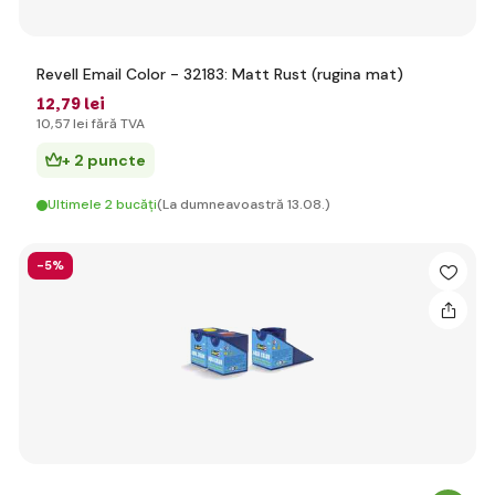
Revell Email Color - 32183: Matt Rust (rugina mat)
12
,79 lei
10
,57 lei
fără TVA
+ 2 puncte
Ultimele 2 bucăți
(La dumneavoastră 13.08.)
-5%