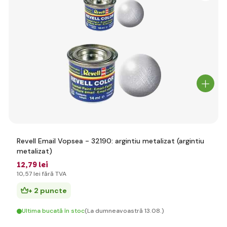
Revell Email Vopsea - 32190: argintiu metalizat (argintiu
metalizat)
12
,79 lei
10
,57 lei
fără TVA
+ 2 puncte
Ultima bucată în stoc
(La dumneavoastră 13.08.)