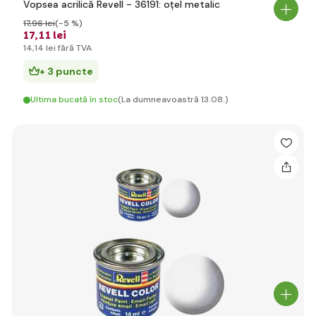
Vopsea acrilică Revell - 36191: oțel metalic
17
,96 lei
(-5 %)
17
,11 lei
14
,14 lei
fără TVA
+ 3 puncte
Ultima bucată în stoc
(La dumneavoastră 13.08.)