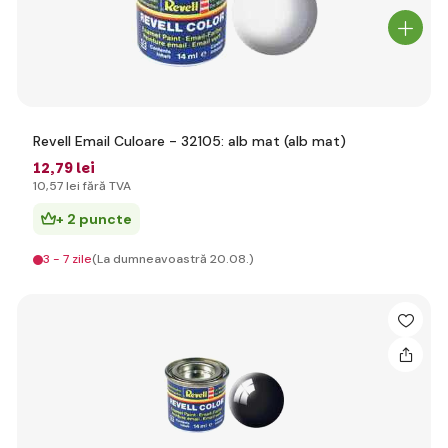
Revell Email Culoare - 32105: alb mat (alb mat)
12
,79 lei
10
,57 lei
fără TVA
+ 2 puncte
3 - 7 zile
(La dumneavoastră 20.08.)