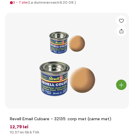
3 - 7 zile
(La dumneavoastră 20.08.)
Revell Email Culoare - 32135: corp mat (carne mat)
12
,79 lei
10
,57 lei
fără TVA