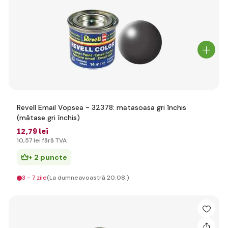
Revell Email Vopsea - 32378: matasoasa gri închis
(mătase gri închis)
12
,79 lei
10
,57 lei
fără TVA
+ 2 puncte
3 - 7 zile
(La dumneavoastră 20.08.)