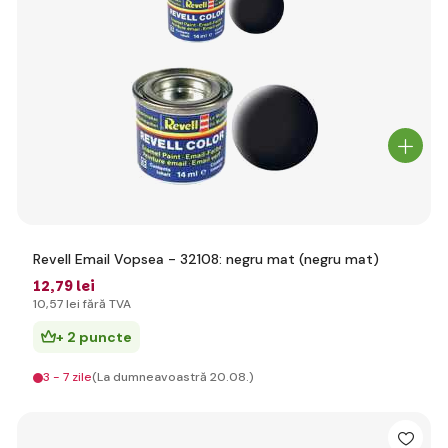
Revell Email Vopsea - 32108: negru mat (negru mat)
12
,79 lei
10
,57 lei
fără TVA
+ 2 puncte
3 - 7 zile
(La dumneavoastră 20.08.)