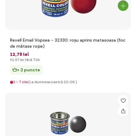
Revell Email Vopsea - 32330: roșu aprins matasoasa (foc
de mătase roșie)
12
,79 lei
10
,57 lei
fără TVA
+ 2 puncte
3 - 7 zile
(La dumneavoastră 20.08.)