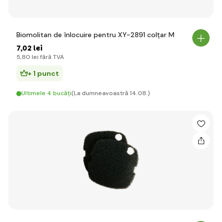
Biomolitan de înlocuire pentru XY-2891 colțar M
7
,02 lei
5
,80 lei
fără TVA
+ 1 punct
Ultimele 4 bucăți
(La dumneavoastră 14.08.)