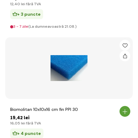
12
,40 lei
fără TVA
+ 3 puncte
3 - 7 zile
(La dumneavoastră 21.08.)
Biomolitan 10x10x16 cm fin PPI 30
19
,42 lei
16
,05 lei
fără TVA
+ 4 puncte