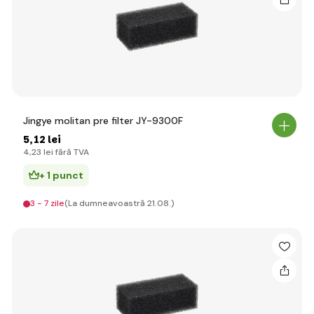
Jingye molitan pre filter JY-9300F
5
,12 lei
4
,23 lei
fără TVA
+ 1 punct
3 - 7 zile
(La dumneavoastră 21.08.)