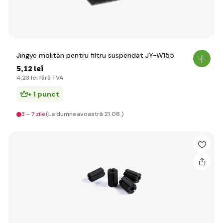
Jingye molitan pentru filtru suspendat JY-W155
5
,12 lei
4
,23 lei
fără TVA
+ 1 punct
3 - 7 zile
(La dumneavoastră 21.08.)