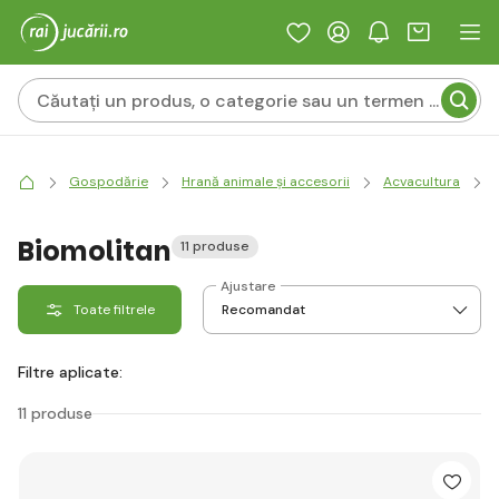
Gospodărie
Hrană animale și accesorii
Acvacultura
Biomolitan
11 produse
Ajustare
Toate filtrele
Filtre aplicate:
11 produse