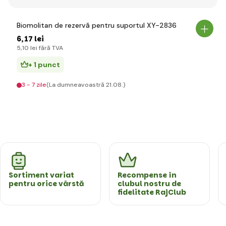
Biomolitan de rezervă pentru suportul XY-2836
6
,17 lei
5
,10 lei
fără TVA
+ 1 punct
3 - 7 zile
(La dumneavoastră 21.08.)
Sortiment variat
Recompense în
pentru orice vârstă
clubul nostru de
fidelitate RajClub