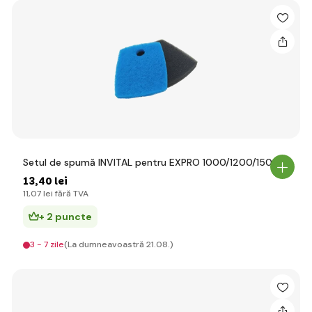
Setul de spumă INVITAL pentru EXPRO 1000/1200/1500
13
,40 lei
11
,07 lei
fără TVA
+ 2 puncte
3 - 7 zile
(La dumneavoastră 21.08.)