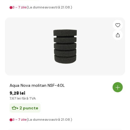
3 - 7 zile
(La dumneavoastră 21.08.)
Aqua Nova molitan NSF-40L
9
,28 lei
7
,67 lei
fără TVA
+ 2 puncte
3 - 7 zile
(La dumneavoastră 21.08.)