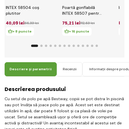
INTEX 58504 coș
Poartă gonflabilă
Intex
plutitor
INTEX 58507 pentru
piscină
40
,09 lei
75
,21 lei
8
,98 
66
,33 lei
112
,63 lei
+ 8 puncte
+ 16 puncte
+ 
Descriere și parametrii
Recenzii
Informații despre prod
Descrierea produsului
Cu setul de polo pe apă Bestway, copiii se pot distra în piscină
sau pot învăța să joace polo pe apă. Acest set este destinat
utilizării în apă, dar poate fi folosit și ca plasă de volei pe
uscat. Setul se asamblează ușor și oferă ore de competiție
activă și distractivă! Un avantaj incontestabil al acestui set de
jocuri este că susține activitatea fizică.