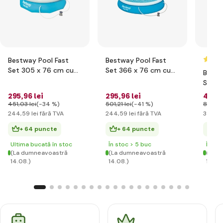
Bestway Pool Fast
Bestway Pool Fast
Set 305 x 76 cm cu
Set 366 x 76 cm cu
Bestw
filtrare
filtrare
Set 4
filtrar
295
,96 lei
295
,96 lei
431
,
451
,03 lei
(-34 %)
501
,21 lei
(-41 %)
898
,06
244
,59 lei
fără TVA
244
,59 lei
fără TVA
356
,54
+ 64 puncte
+ 64 puncte
+ 
Ultima bucată în stoc
În stoc > 5 buc
În st
(La dumneavoastră
(La dumneavoastră
(La d
14.08.)
14.08.)
14.08