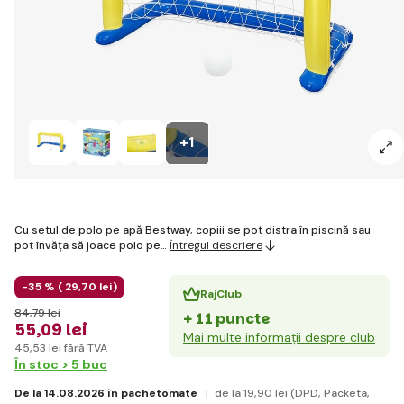
+1
Cu setul de polo pe apă Bestway, copiii se pot distra în piscină sau
pot învăța să joace polo pe…
Întregul descriere
-35 % (
29
,70 lei
)
RajClub
84
,79 lei
+ 11 puncte
55
,09 lei
Mai multe informații despre club
45
,53 lei
fără TVA
În stoc > 5 buc
De la 14.08.2026 în pachetomate
de la 19
,90 lei
(DPD, Packeta,