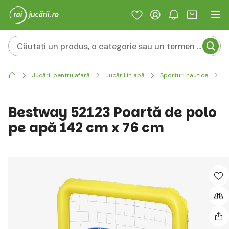
B
Jucării pentru afară
Jucării în apă
Sporturi nautice
Bestway 52123 Poartă de polo
pe apă 142 cm x 76 cm