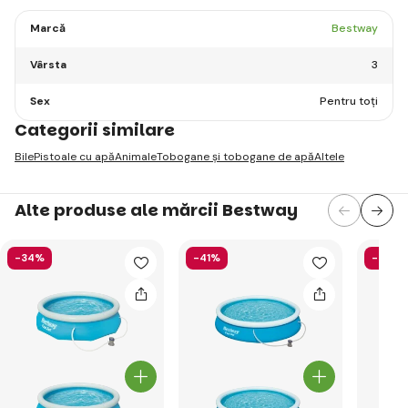
Marcă
Bestway
Vârsta
3
Sex
Pentru toți
Categorii similare
Bile
Pistoale cu apă
Animale
Tobogane și tobogane de apă
Altele
Alte produse ale mărcii Bestway
-34%
-41%
-52%