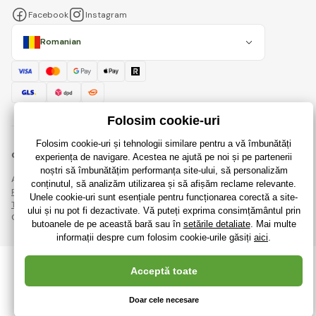
Facebook
Instagram
Romanian
© 2018 - 2026 RaiJucării.ro, Toate drepturile rezervate
Această pagină este protejată prin reCAPTCHA și se aplică
Regulile de protecție a datelor personale
companiile Google și ale lor
Termeni și condiții
.
Crearea de magazine online eficiente de la
RIESENIA