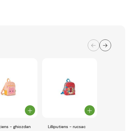
utiens - ghiozdan
Lilliputiens - rucsac
Lilliputiens