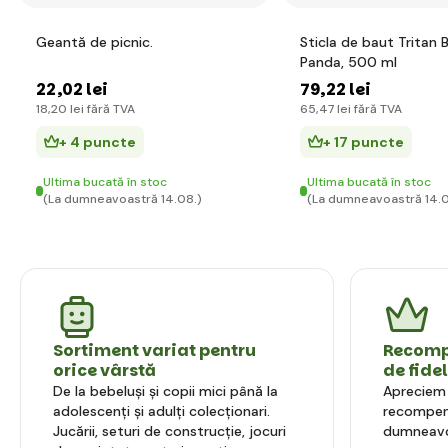
Geantă de picnic.
Sticla de baut Tritan
Panda, 500 ml
22
,02 lei
79
,22 lei
18
,20 lei
fără TVA
65
,47 lei
fără TVA
+ 4 puncte
+ 17 puncte
Ultima bucată în stoc
Ultima bucată în stoc
(La dumneavoastră 14.08.)
(La dumneavoastră 14.0
Sortiment variat pentru
Recompe
orice vârstă
de fide
De la bebeluși și copii mici până la
Apreciem l
adolescenți și adulți colecționari.
recompens
Jucării, seturi de construcție, jocuri
dumneavo