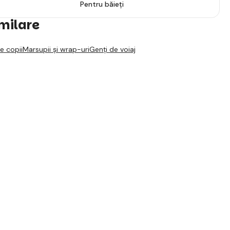
Pentru băieți
imilare
e copii
Marsupii și wrap-uri
Genți de voiaj