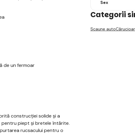
Sex
Categorii s
tea
Scaune auto
Cărucioar
ată de un fermoar
rită construcției solide și a
pentru piept și bretele întărite.
 purtarea rucsacului pentru o