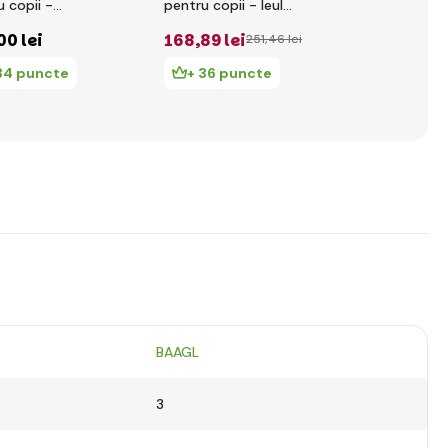
 copii -
pentru copii - leul
moale - mă
uța Jeanne
Jack
Ignác
00 lei
168
,89 lei
119
,14 le
251
,46 lei
34 puncte
+ 36 puncte
+ 25 pu
BAAGL
3