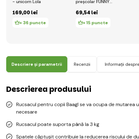
- unicorn Lola
preșcolar FUNNY
Dinosaurus
169
,00 lei
69
,54 lei
+ 36 puncte
+ 15 puncte
Descriere și parametrii
Recenzii
Informații despr
Descrierea produsului
Rucsacul pentru copii Baagl se va ocupa de mutarea uș
necesare
Rucsacul poate suporta până la 3 kg
Spatele căptușit contribuie la reducerea riscului de du