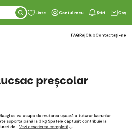
Liste
Contul meu
Știri
Coș
FAQ
RajClub
Contactați-ne
ucsac preșcolar
Baagl se va ocupa de mutarea ușoară a tuturor lucrurilor
te suporta până la 3 kg Spatele căptușit contribuie la
dureri de…
Vezi descrierea completă