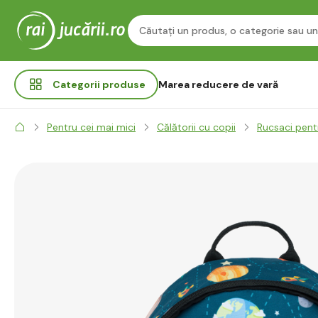
Categorii
produse
Marea reducere de vară
Pentru cei mai mici
Călătorii cu copii
Rucsaci pent