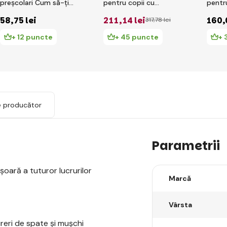
preșcolari Cum să-ți
pentru copii cu
pentru
antrenezi dragonul
buzunar pentru
pisic
58
,75 lei
211
,14 lei
160
,
317
,78 lei
gustare - rinocerul
Marius
+ 12 puncte
+ 45 puncte
+ 
e producător
Parametrii
oară a tuturor lucrurilor
Marcă
Vârsta
reri de spate și mușchi