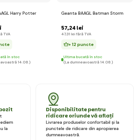
AGL Harry Potter
Geanta BAAGL Batman Storm
i
57
,24 lei
ră TVA
47
,31 lei
fără TVA
uncte
+ 12 puncte
ată în stoc
Ultima bucată în stoc
avoastră 14.08.)
(La dumneavoastră 14.08.)
pozit
Disponibilitate pentru
ridicare oriunde vă aflați
t
xpediem
Livrarea produselor confortabil și la
u la
punctele de ridicare din apropierea
dumneavoastră.