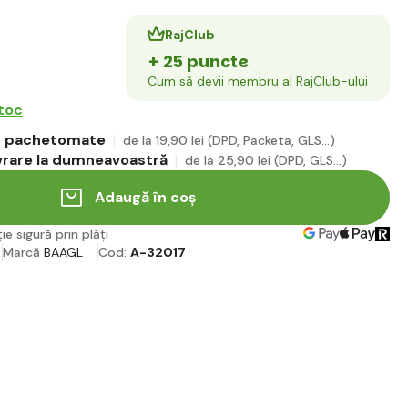
RajClub
+ 25 puncte
Cum să devii membru al RajClub-ului
stoc
în pachetomate
de la 19
,90 lei
(DPD, Packeta, GLS...)
ivrare la dumneavoastră
de la 25
,90 lei
(DPD, GLS...)
Adaugă în coș
ie sigură prin plăți
Marcă
BAAGL
Cod:
A-32017