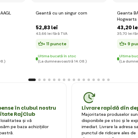
 BAAGL
Geantă cu un singur corn
Geanta BA
Hogwarts
52
,83 lei
43
,20 le
43
,66 lei
fără TVA
35
,70 lei
fă
+ 11 puncte
+ 9 p
Ultima bucată în stoc
Ultima buc
8.)
(La dumneavoastră 14.08.)
(La dumne
nse în clubul nostru
Livrare rapidă din de
litate RajClub
Majoritatea produselor sun
oialitatea și vă
disponibile pe stoc și le e
ăm pe baza achizițiilor
imediat. Livrare la adresa sa
astră.
punctul de ridicare ales de