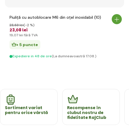
Piuliță cu autoblocare M6 din oțel inoxidabil (10)
23
,63 lei
(-2 %)
23
,08 lei
19
,07 lei
fără TVA
+ 5 puncte
Expediere in 48 de ore
(La dumneavoastră 17.08.)
Sortiment variat
Recompense în
pentru orice vârstă
clubul nostru de
fidelitate RajClub