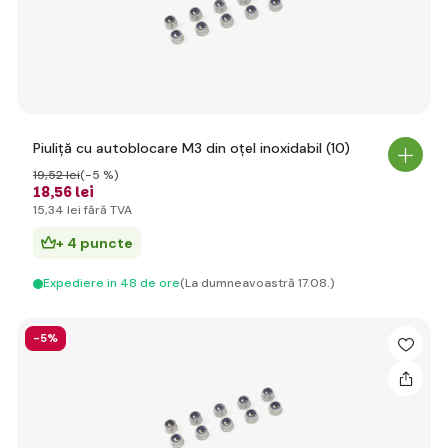
Piuliță cu autoblocare M3 din oțel inoxidabil (10)
19
,52 lei
(-5 %)
18
,56 lei
15
,34 lei
fără TVA
+ 4 puncte
Expediere in 48 de ore
(La dumneavoastră 17.08.)
-5%