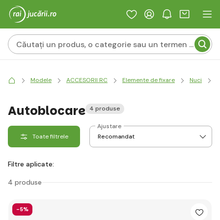
Modele
ACCESORII RC
Elemente de fixare
Nuci
O
Autoblocare
4 produse
Ajustare
Toate filtrele
Filtre aplicate:
4 produse
-5%