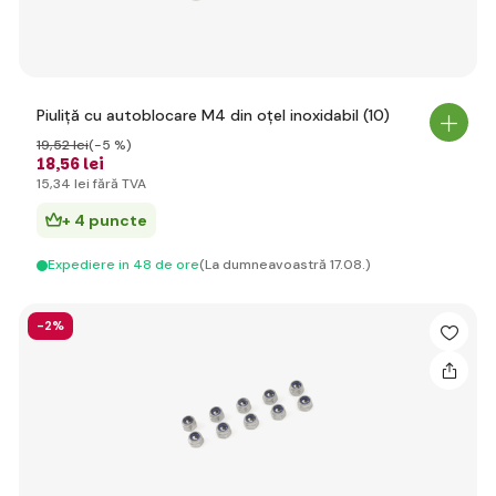
Piuliță cu autoblocare M4 din oțel inoxidabil (10)
19
,52 lei
(-5 %)
18
,56 lei
15
,34 lei
fără TVA
+ 4 puncte
Expediere in 48 de ore
(La dumneavoastră 17.08.)
-2%