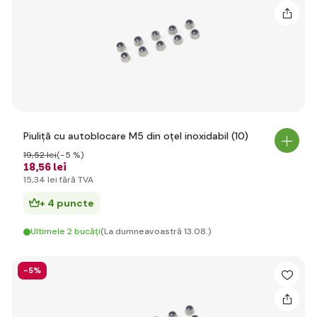
Piuliță cu autoblocare M5 din oțel inoxidabil (10)
19
,52 lei
(-5 %)
18
,56 lei
15
,34 lei
fără TVA
+ 4 puncte
Ultimele 2 bucăți
(La dumneavoastră 13.08.)
-5%