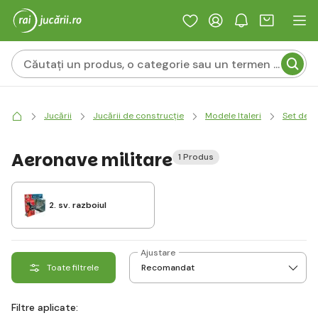
Jucării
Jucării de construcție
Modele Italeri
Set de 
Aeronave militare
1 Produs
2. sv. razboiul
Ajustare
Toate filtrele
Filtre aplicate: