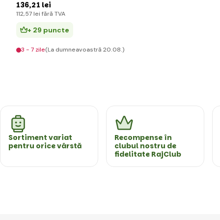
136
,21 lei
112
,57 lei
fără TVA
+ 29 puncte
3 - 7 zile
(La dumneavoastră 20.08.)
Sortiment variat
Recompense în
pentru orice vârstă
clubul nostru de
fidelitate RajClub