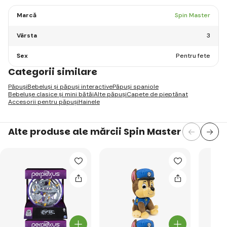
Marcă
Spin Master
Vârsta
3
Sex
Pentru fete
Categorii similare
Păpuși
Bebeluși și păpuși interactive
Păpuși spaniole
Bebelușe clasice și mini bătăi
Alte păpuși
Capete de pieptănat
Accesorii pentru păpuși
Hainele
Alte produse ale mărcii Spin Master