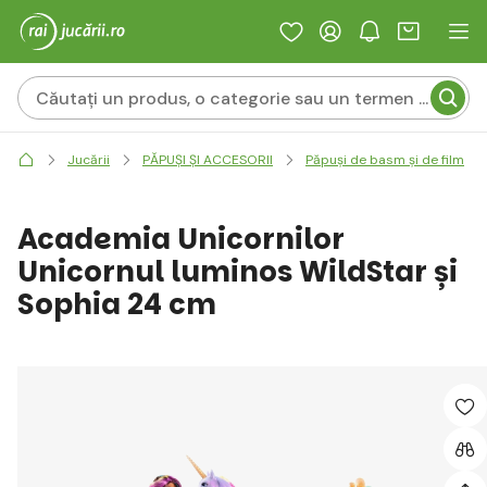
Jucării
PĂPUȘI ȘI ACCESORII
Păpuși de basm și de film
Academia Unicornilor
Unicornul luminos WildStar și
Sophia 24 cm