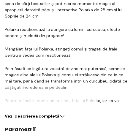
seria de cărți bestseller și pot recrea momentul magic al
apropierii datorită păpușii interactive Polarka de 28 cm și lui
Sophie de 24 cm!
Polarka reacționează la atingere cu lumini curcubeu, efecte
sonore și melodii din program!
Mângâiați fața lui Polarka, atingeți cornul și trageți de frâie
pentru a vedea cum reacționează!
Pe măsură ce legătura voastră devine mai puternică, semnele
magice albe ale lui Polarka și cornul ei strălucesc din ce în ce
mai tare, până când se transformă într-un curcubeu, odată ce
câștigați încrederea ei pe deplin.
Pentru a finaliza conexiunea, țineți fața lui Polarka, iar ea va
sărbători…
Vezi descrierea completă
Parametrii