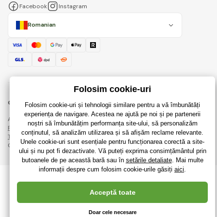
Facebook
Instagram
Romanian
© 2018 - 2026 RaiJucării.ro, Toate drepturile rezervate
Această pagină este protejată prin reCAPTCHA și se aplică
Regulile de protecție a datelor personale
companiile Google și ale lor
Termeni și condiții
.
Crearea de magazine online eficiente de la
RIESENIA