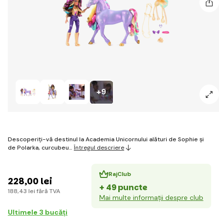
+9
Descoperiți-vă destinul la Academia Unicornului alături de Sophie și
de Polarka, curcubeu…
Întregul descriere
RajClub
228
,00 lei
+ 49 puncte
188
,43 lei
fără TVA
Mai multe informații despre club
Ultimele 3 bucăți