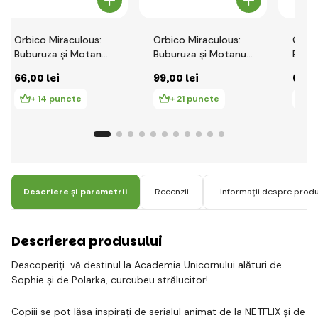
Orbico Miraculous:
Orbico Miraculous:
Orbic
Buburuza și Motan
Buburuza și Motanul
Bubur
Noir: Figurină Queen
Negru: Păpușa
Negru
66
,00 lei
99
,00 lei
66
,0
Bee - Regina Albină
Marinette
Mari
+ 14 puncte
+ 21 puncte
+
Descriere și parametrii
Recenzii
Informații despre prod
Descrierea produsului
Descoperiți-vă destinul la Academia Unicornului alături de
Sophie și de Polarka, curcubeu strălucitor!
Copiii se pot lăsa inspirați de serialul animat de la NETFLIX și de