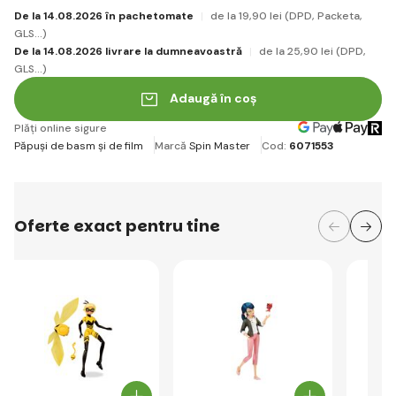
De la 14.08.2026 în pachetomate
de la 19
,90 lei
(DPD, Packeta,
GLS...)
De la 14.08.2026 livrare la dumneavoastră
de la 25
,90 lei
(DPD,
GLS...)
Adaugă în coș
Plăți online sigure
Păpuși de basm și de film
Marcă
Spin Master
Cod:
6071553
Oferte exact pentru tine