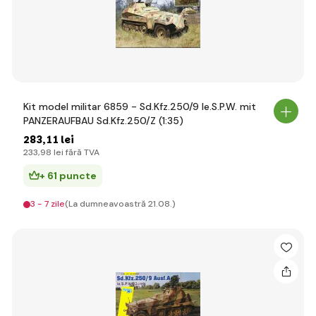
Kit model militar 6859 - Sd.Kfz.250/9 le.S.P.W. mit
PANZERAUFBAU Sd.Kfz.250/Z (1:35)
283
,11 lei
233
,98 lei
fără TVA
+ 61 puncte
3 - 7 zile
(La dumneavoastră 21.08.)