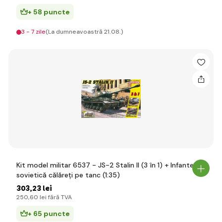
+ 58 puncte
3 - 7 zile
(La dumneavoastră 21.08.)
Kit model militar 6537 - JS-2 Stalin II (3 în 1) + Infanterie
sovietică călăreți pe tanc (1:35)
303
,23 lei
250
,60 lei
fără TVA
+ 65 puncte