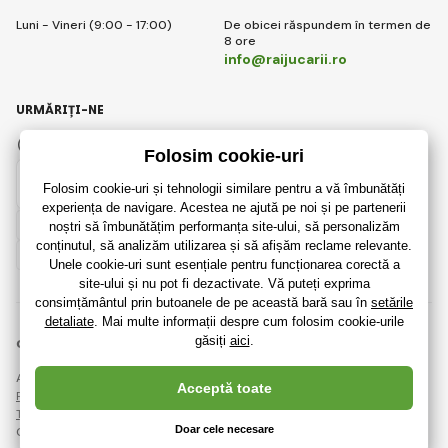
Luni - Vineri (9:00 - 17:00)
De obicei răspundem în termen de
8 ore
info@raijucarii.ro
URMĂRIȚI-NE
Facebook
Instagram
Romanian
© 2018 - 2026 RaiJucării.ro, Toate drepturile rezervate
Această pagină este protejată prin reCAPTCHA și se aplică
Regulile de protecție a datelor personale
companiile Google și ale lor
Termeni și condiții
.
Crearea de magazine online eficiente de la
RIESENIA