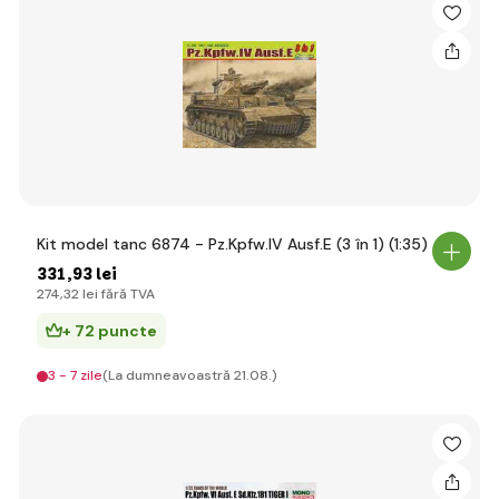
Kit model tanc 6874 - Pz.Kpfw.IV Ausf.E (3 în 1) (1:35)
331
,93 lei
274
,32 lei
fără TVA
+ 72 puncte
3 - 7 zile
(La dumneavoastră 21.08.)