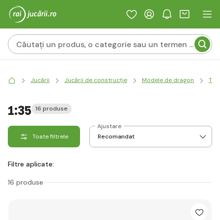
Jucării
Jucării de construcție
Modele de dragon
Teh
1:35
16 produse
Ajustare
Toate filtrele
Filtre aplicate:
16 produse