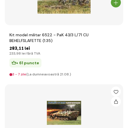
Kit model militar 6522 - PaK 43/3 L/71 CU
BEHELFSLAFETTE (1:35)
283
,11 lei
233
,98 lei
fără TVA
+ 61 puncte
3 - 7 zile
(La dumneavoastră 21.08.)