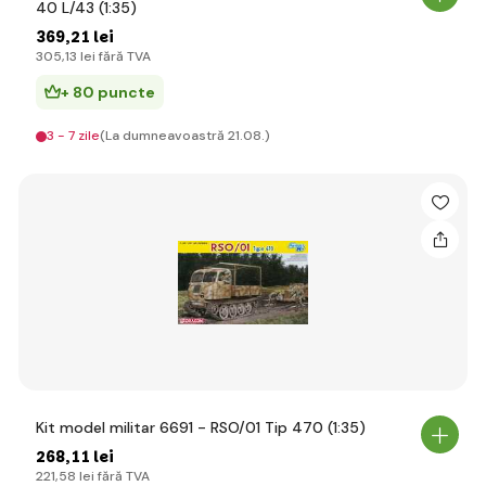
40 L/43 (1:35)
369
,21 lei
305
,13 lei
fără TVA
+ 80 puncte
3 - 7 zile
(La dumneavoastră 21.08.)
Kit model militar 6691 - RSO/01 Tip 470 (1:35)
268
,11 lei
221
,58 lei
fără TVA