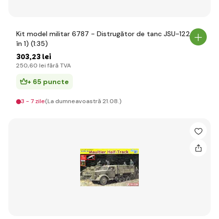
Kit model militar 6787 - Distrugător de tanc JSU-122 (3
în 1) (1:35)
303
,23 lei
250
,60 lei
fără TVA
+ 65 puncte
3 - 7 zile
(La dumneavoastră 21.08.)