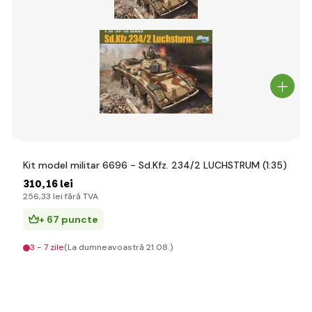
Kit model militar 6696 - Sd.Kfz. 234/2 LUCHSTRUM (1:35)
310
,16 lei
256
,33 lei
fără TVA
+ 67 puncte
3 - 7 zile
(La dumneavoastră 21.08.)