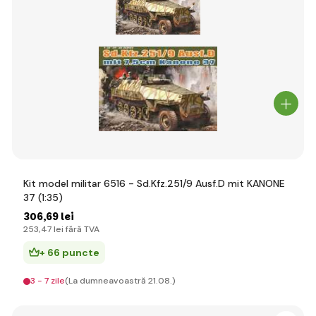
Kit model militar 6516 - Sd.Kfz.251/9 Ausf.D mit KANONE
37 (1:35)
306
,69 lei
253
,47 lei
fără TVA
+ 66 puncte
3 - 7 zile
(La dumneavoastră 21.08.)