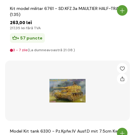
Kit model militar 6761 - SD.KFZ.3a MAULTIER HALF-TRACK
(1:35)
263
,00 lei
217
,35 lei
fără TVA
+ 57 puncte
3 - 7 zile
(La dumneavoastră 21.08.)
Model Kit tank 6330 - Pz.Kpfw.IV Ausf.D mit 7.5cm Kw.K