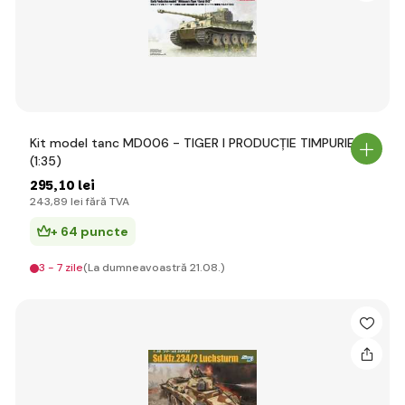
Kit model tanc MD006 - TIGER I PRODUCȚIE TIMPURIE
(1:35)
295
,10 lei
243
,89 lei
fără TVA
+ 64 puncte
3 - 7 zile
(La dumneavoastră 21.08.)