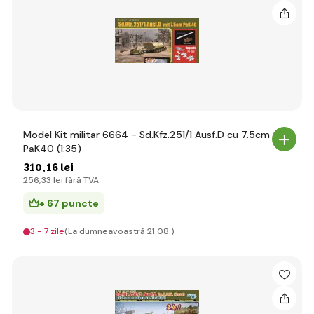
Model Kit militar 6664 - Sd.Kfz.251/1 Ausf.D cu 7.5cm
PaK40 (1:35)
310
,16 lei
256
,33 lei
fără TVA
+ 67 puncte
3 - 7 zile
(La dumneavoastră 21.08.)