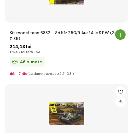
Kit model tanc 6882 - Sd.Kfz.250/9 Ausf.A le.S.P.W (2cm)
(1:35)
214
,13 lei
176
,97 lei
fără TVA
+ 46 puncte
3 - 7 zile
(La dumneavoastră 21.08.)