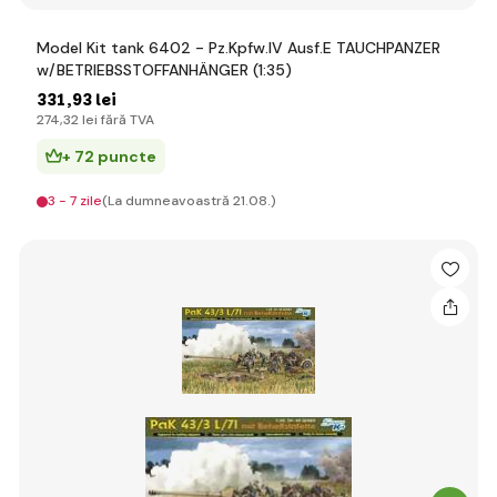
Model Kit tank 6402 - Pz.Kpfw.IV Ausf.E TAUCHPANZER
w/BETRIEBSSTOFFANHÄNGER (1:35)
331
,93 lei
274
,32 lei
fără TVA
+ 72 puncte
3 - 7 zile
(La dumneavoastră 21.08.)