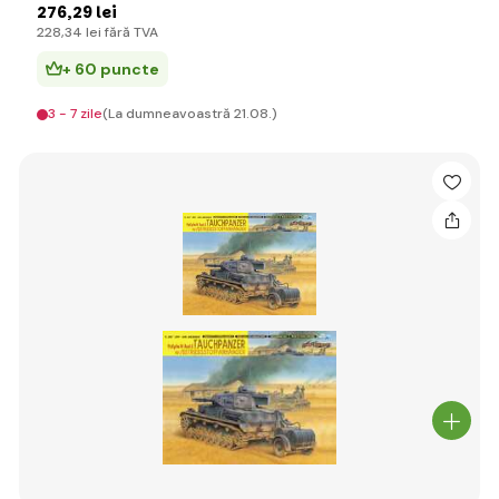
276
,29 lei
228
,34 lei
fără TVA
+ 60 puncte
3 - 7 zile
(La dumneavoastră 21.08.)