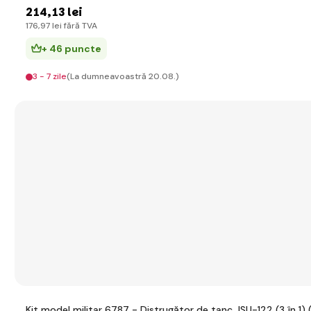
214
,13 lei
176
,97 lei
fără TVA
+ 46 puncte
3 - 7 zile
(La dumneavoastră 20.08.)
Kit model militar 6787 - Distrugător de tanc JSU-122 (3 în 1) (