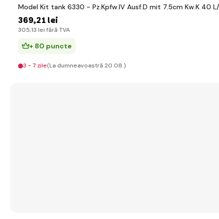
Model Kit tank 6330 - Pz.Kpfw.IV Ausf.D mit 7.5cm Kw.K 40 L/
369
,21 lei
305
,13 lei
fără TVA
+ 80 puncte
3 - 7 zile
(La dumneavoastră 20.08.)