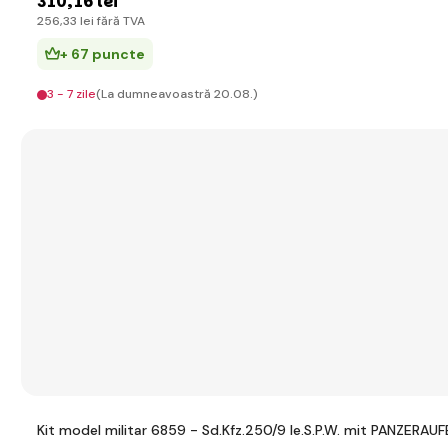
310
,16 lei
256
,33 lei
fără TVA
+ 67 puncte
3 - 7 zile
(La dumneavoastră 20.08.)
Kit model militar 6859 - Sd.Kfz.250/9 le.S.P.W. mit PANZERAUF