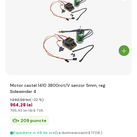
Motor castel 1410 3800rot/V senzor 5mm, reg.
Sidewinder 4
1 242
,93 lei
(-22 %)
964
,28 lei
796
,93 lei
fără TVA
+ 209 puncte
Expediere in 48 de ore
(La dumneavoastră 17.08.)