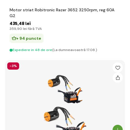
Motor striat Robitronic Razer 3652 3250rpm, reg 60A
G2
435
,48 lei
359
,90 lei
fără TVA
+ 94 puncte
Expediere in 48 de ore
(La dumneavoastră 17.08.)
-3%