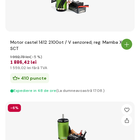
Motor castel 1412 2100ot / V senzored, reg. Mamba X
SCT
1 992
,73 lei
(-5 %)
1 886
,42 lei
1 559
,02 lei
fără TVA
+ 410 puncte
Expediere in 48 de ore
(La dumneavoastră 17.08.)
-6%