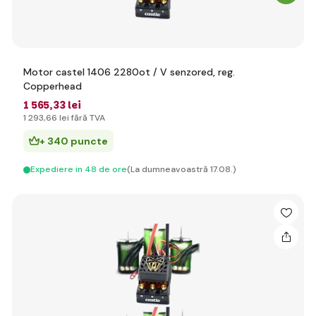
Motor castel 1406 2280ot / V senzored, reg.
Copperhead
1 565
,33 lei
1 293
,66 lei
fără TVA
+ 340 puncte
Expediere in 48 de ore
(La dumneavoastră 17.08.)