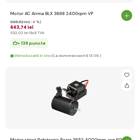
Motor AC Arrma BLX 3668 2400rpm VP
668
,52 lei
(-4 %)
643
,74 lei
532
,02 lei
fără TVA
+ 139 puncte
Ultima bucată în stoc
(La dumneavoastră 13.08.)
Motor striat Robitronic Razer 3652 4000rpm, reg 60A