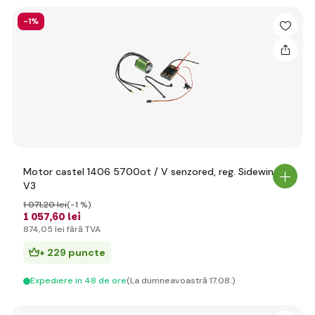
-1%
Motor castel 1406 5700ot / V senzored, reg. Sidewinder
V3
1 071
,20 lei
(-1 %)
1 057
,60 lei
874
,05 lei
fără TVA
+ 229 puncte
Expediere in 48 de ore
(La dumneavoastră 17.08.)