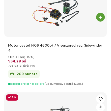
Motor castel 1406 4600ot / V senzored, reg. Sidewinder
4
1 135
,46 lei
(-15 %)
964
,28 lei
796
,93 lei
fără TVA
+ 209 puncte
Expediere in 48 de ore
(La dumneavoastră 17.08.)
-22%