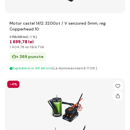
Motor castel 1412 3200ot / V senzored 5mm, reg.
Copperhead 10
1 713
,98 lei
(-1 %)
1 699
,78 lei
1 404
,78 lei
fără TVA
+ 369 puncte
Expediere in 48 de ore
(La dumneavoastră 17.08.)
-4%