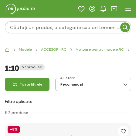
Modele
ACCESORII RC
Motoare pentru modele RC
E
1:10
57 produse
Ajustare
Toate filtrele
Filtre aplicate:
57 produse
-5%