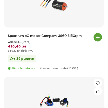
Spectrum AC motor Company 3660 3150rpm
418
,07 lei
(-2 %)
410
,40 lei
339
,17 lei
fără TVA
+ 89 puncte
Ultima bucată în stoc
(La dumneavoastră 13.08.)