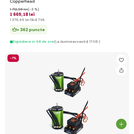
Copperhead
1 713
,98 lei
(-3 %)
1 669
,18 lei
1 379
,49 lei
fără TVA
+ 362 puncte
Expediere in 48 de ore
(La dumneavoastră 17.08.)
-1%