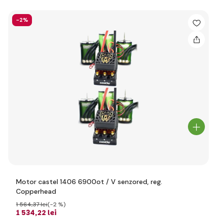
-2%
Motor castel 1406 6900ot / V senzored, reg.
Copperhead
1 564
,37 lei
(-2 %)
1 534
,22 lei