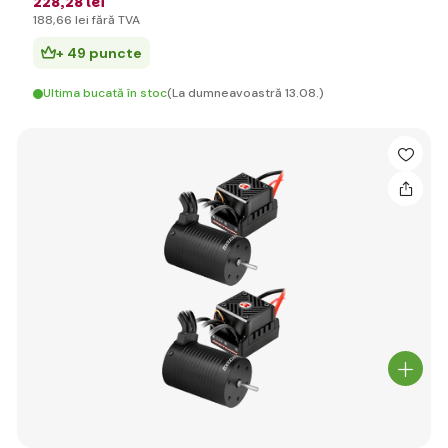
228
,28 lei
188
,66 lei
fără TVA
+ 49 puncte
Ultima bucată în stoc
(La dumneavoastră 13.08.)