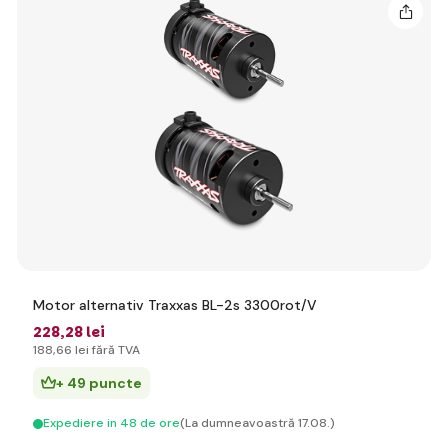
Motor alternativ Traxxas BL-2s 3300rot/V
228
,28 lei
188
,66 lei
fără TVA
+ 49 puncte
Expediere in 48 de ore
(La dumneavoastră 17.08.)