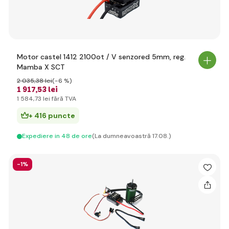
Motor castel 1412 2100ot / V senzored 5mm, reg.
Mamba X SCT
2 035
,38 lei
(-6 %)
1 917
,53 lei
1 584
,73 lei
fără TVA
+ 416 puncte
Expediere in 48 de ore
(La dumneavoastră 17.08.)
-1%