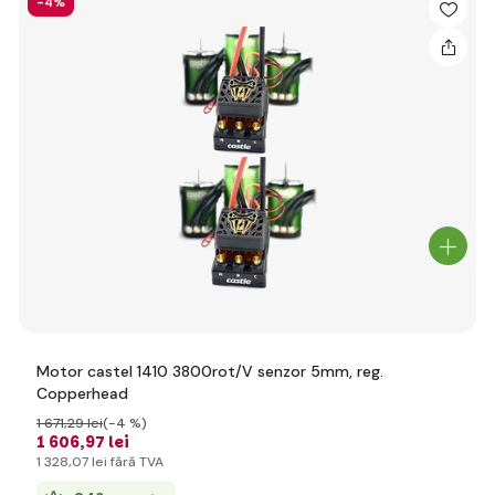
-4%
Motor castel 1410 3800rot/V senzor 5mm, reg.
Copperhead
1 671
,29 lei
(-4 %)
1 606
,97 lei
1 328
,07 lei
fără TVA