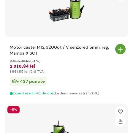
Motor castel 1412 3200ot / V senzored 5mm, reg.
Mamba X SCT
2 035
,38 lei
(-1 %)
2 010
,84 lei
1 661
,85 lei
fără TVA
+ 437 puncte
Expediere in 48 de ore
(La dumneavoastră 17.08.)
-5%