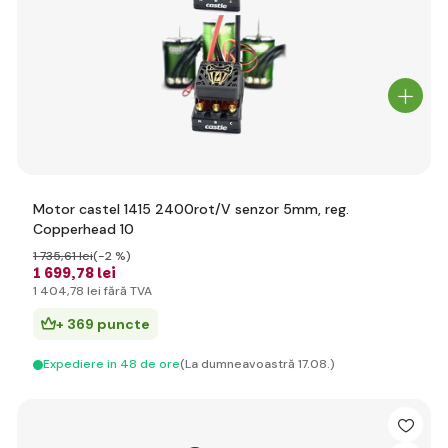
Motor castel 1415 2400rot/V senzor 5mm, reg.
Copperhead 10
1 735
,61 lei
(-2 %)
1 699
,78 lei
1 404
,78 lei
fără TVA
+ 369 puncte
Expediere in 48 de ore
(La dumneavoastră 17.08.)