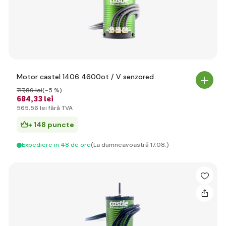
Motor castel 1406 4600ot / V senzored
717
,89 lei
(-5 %)
684
,33 lei
565
,56 lei
fără TVA
+ 148 puncte
Expediere in 48 de ore
(La dumneavoastră 17.08.)