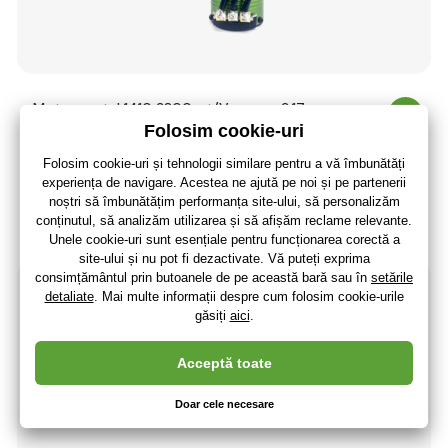
Motor castel 1410 3800rot/V senzor 3.17mm
829
,32 lei
685
,39 lei
fără TVA
+ 180 puncte
Expediere in 48 de ore
(La dumneavoastră 17.08.)
-3%