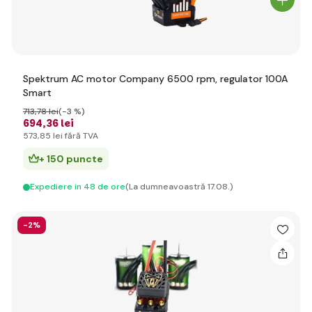
Spektrum AC motor Company 6500 rpm, regulator 100A
Smart
713
,78 lei
(-3 %)
694
,36 lei
573
,85 lei
fără TVA
+ 150 puncte
Expediere in 48 de ore
(La dumneavoastră 17.08.)
-2%