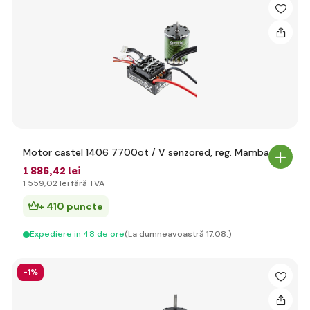
Motor castel 1406 7700ot / V senzored, reg. Mamba X
1 886
,42 lei
1 559
,02 lei
fără TVA
+ 410 puncte
Expediere in 48 de ore
(La dumneavoastră 17.08.)
-1%