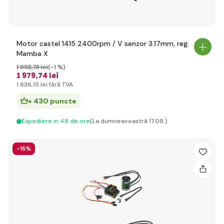
Motor castel 1415 2400rpm / V senzor 3.17mm, reg.
Mamba X
1 992
,73 lei
(-1 %)
1 979
,74 lei
1 636
,15 lei
fără TVA
+ 430 puncte
Expediere in 48 de ore
(La dumneavoastră 17.08.)
-15%