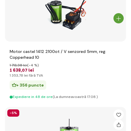
Motor castel 1412 2100ot / V senzored 5mm, reg.
Copperhead 10
1 713
,98 lei
(-4 %)
1 638
,07 lei
1 353
,78 lei
fără TVA
+ 356 puncte
Expediere in 48 de ore
(La dumneavoastră 17.08.)
-5%