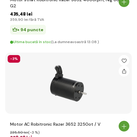
G2
435
,48 lei
359
,90 lei
fără TVA
+ 94 puncte
Ultima bucată în stoc
(La dumneavoastră 13.08.)
-3%
Motor AC Robitronic Razer 3652 3250ot / V
235
,50 lei
(-3 %)