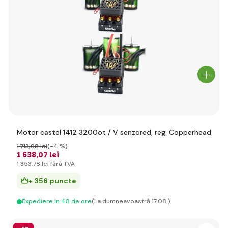
Motor castel 1412 3200ot / V senzored, reg. Copperhead
1 713
,98 lei
(-4 %)
1 638
,07 lei
1 353
,78 lei
fără TVA
+ 356 puncte
Expediere in 48 de ore
(La dumneavoastră 17.08.)