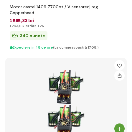
Motor castel 1406 7700ot / V senzored, reg.
Copperhead
1 565
,33 lei
1 293
,66 lei
fără TVA
+ 340 puncte
Expediere in 48 de ore
(La dumneavoastră 17.08.)