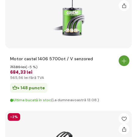
Motor castel 1406 5700ot / V senzored
717
,89 lei
(-5 %)
684
,33 lei
565
,56 lei
fără TVA
+ 148 puncte
Ultima bucată în stoc
(La dumneavoastră 13.08.)
-2%