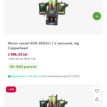
Motor castel 1406 2850ot / V senzored, reg.
Copperhead
1 565
,33 lei
1 293
,66 lei
fără TVA
+ 340 puncte
Expediere in 48 de ore
(La dumneavoastră 17.08.)
-4%