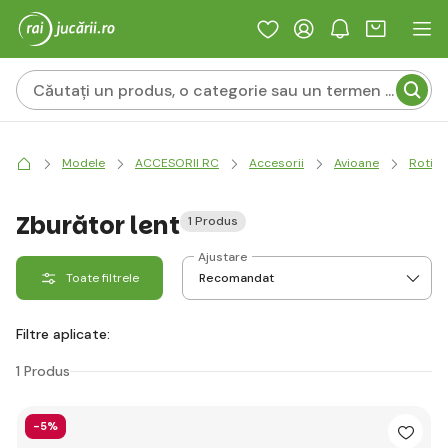
Modele
ACCESORII RC
Accesorii
Avioane
Rotile
Zburător lent
1 Produs
Ajustare
Toate filtrele
Filtre aplicate:
1 Produs
-5%