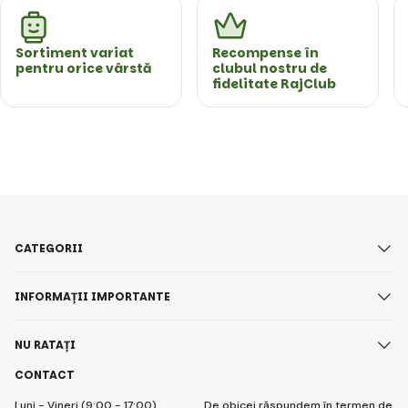
Sortiment variat
Recompense în
pentru orice vârstă
clubul nostru de
fidelitate RajClub
CATEGORII
INFORMAȚII IMPORTANTE
NU RATAȚI
CONTACT
Luni - Vineri (9:00 - 17:00)
De obicei răspundem în termen de