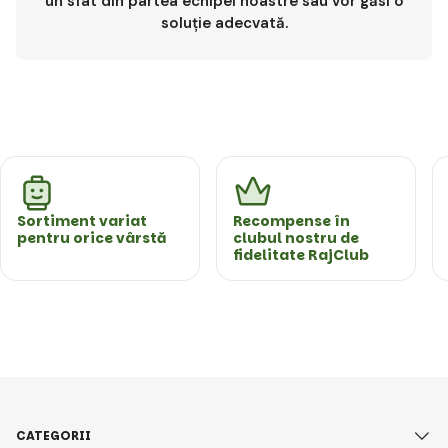
un sfat din partea echipei noastre sau vor găsi o
soluție adecvată.
Sortiment variat
Recompense în
pentru orice vârstă
clubul nostru de
fidelitate RajClub
CATEGORII